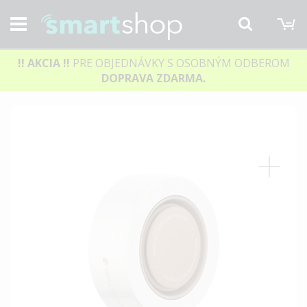
M
Hľadať
!! AKCIA
!!
PRE OBJEDNÁVKY S OSOBNÝM ODBEROM
DOPRAVA ZDARMA.
Preskočiť
na
koniec
galérie
obrázkov