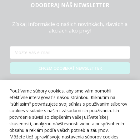
ODOBERAJ NÁŠ NEWSLETTER
Získaj informácie o našich novinkách, zľavách a
akciách ako prvý!
CHCEM ODOBERAŤ NEWSLETTER
Zásady spracovania osobných údajov
Používame súbory cookies, aby sme vám pomohli
efektívne interagovať s našou stránkou. Kliknutím na
"súhlasím" potvrdzujete svoj súhlas s používaním súborov
cookies v súlade s našimi zásadami ich používania. Ich
potvrdenie súvisí so zlepšením vašej užívateľskej
O NÁS
skúsenosti, analýzou návštevnosti webu a prispôsobením
obsahu a reklám podľa vašich potrieb a záujmov.
Môžete tiež upraviť svoje nastavenia súborov cookies
NAKUPOVANIE