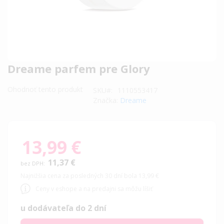
Preskočiť
Dreame parfem pre Glory
na
začiatok
Ohodnoť tento produkt
SKU
1110553417
galérie
Značka:
Dreame
obrázkov
13,99 €
11,37 €
Najnižšia cena za posledných 30 dní bola 13,99 €
Ceny v eshope a na predajni sa môžu líšiť
u dodávateľa do 2 dní