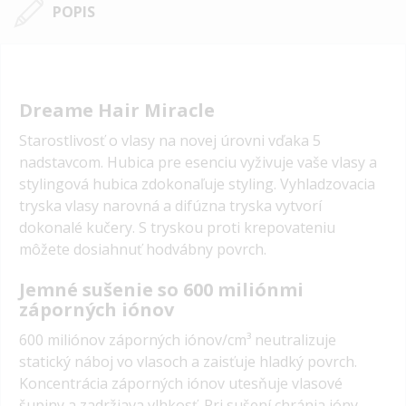
POPIS
Dreame Hair Miracle
Starostlivosť o vlasy na novej úrovni vďaka 5
nadstavcom. Hubica pre esenciu vyživuje vaše vlasy a
stylingová hubica zdokonaľuje styling. Vyhladzovacia
tryska vlasy narovná a difúzna tryska vytvorí
dokonalé kučery. S tryskou proti krepovateniu
môžete dosiahnuť hodvábny povrch.
Jemné sušenie so 600 miliónmi
záporných iónov
600 miliónov záporných iónov/cm³ neutralizuje
statický náboj vo vlasoch a zaisťuje hladký povrch.
Koncentrácia záporných iónov utesňuje vlasové
šupiny a zadržiava vlhkosť. Pri sušení chránia ióny