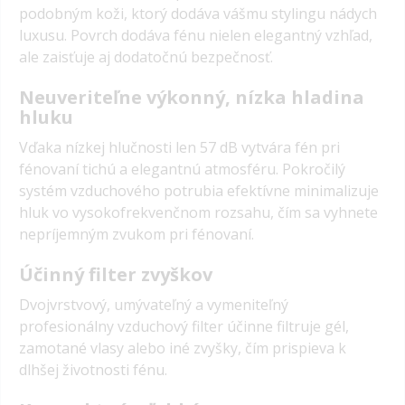
podobným koži, ktorý dodáva vášmu stylingu nádych
luxusu. Povrch dodáva fénu nielen elegantný vzhľad,
ale zaisťuje aj dodatočnú bezpečnosť.
Neuveriteľne výkonný, nízka hladina
hluku
Vďaka nízkej hlučnosti len 57 dB vytvára fén pri
fénovaní tichú a elegantnú atmosféru. Pokročilý
systém vzduchového potrubia efektívne minimalizuje
hluk vo vysokofrekvenčnom rozsahu, čím sa vyhnete
nepríjemným zvukom pri fénovaní.
Účinný filter zvyškov
Dvojvrstvový, umývateľný a vymeniteľný
profesionálny vzduchový filter účinne filtruje gél,
zamotané vlasy alebo iné zvyšky, čím prispieva k
dlhšej životnosti fénu.