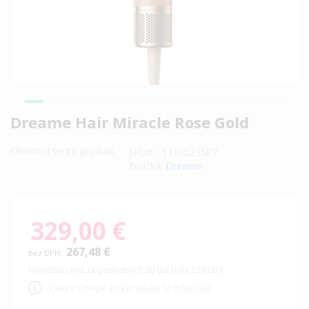
Preskočiť
Dreame Hair Miracle Rose Gold
na
začiatok
Ohodnoť tento produkt
SKU
1110523587
galérie
Značka:
Dreame
obrázkov
329,00 €
267,48 €
Najnižšia cena za posledných 30 dní bola 329,00 €
Ceny v eshope a na predajni sa môžu líšiť