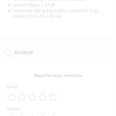
úroveň hluku: ≤ 57 dB
hmotnosť: 380 g (bez kábla, s káblom 510 g)
Veľkosť 255 x 90 x 76 mm
RECENZIE
Napíšte svoju recenziu
Cena
1
2
3
4
5
Kvalita
star
stars
stars
stars
stars