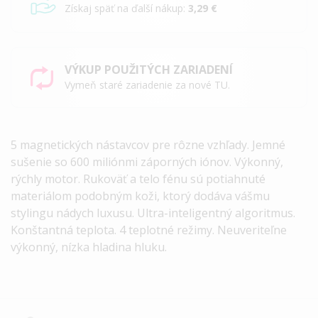
Získaj späť na ďalší nákup:
3,29 €
VÝKUP POUŽITÝCH ZARIADENÍ
Vymeň staré zariadenie za nové TU.
5 magnetických nástavcov pre rôzne vzhľady. Jemné
sušenie so 600 miliónmi záporných iónov. Výkonný,
rýchly motor. Rukoväť a telo fénu sú potiahnuté
materiálom podobným koži, ktorý dodáva vášmu
stylingu nádych luxusu. Ultra-inteligentný algoritmus.
Konštantná teplota. 4 teplotné režimy. Neuveriteľne
výkonný, nízka hladina hluku.