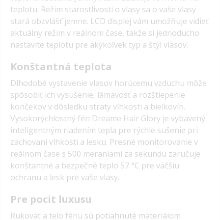
teplotu. Režim starostlivosti o vlasy sa o vaše vlasy
stará obzvlášť jemne. LCD displej vám umožňuje vidieť
aktuálny režim v reálnom čase, takže si jednoducho
nastavíte teplotu pre akýkoľvek typ a štýl vlasov.
Konštantná teplota
Dlhodobé vystavenie vlasov horúcemu vzduchu môže
spôsobiť ich vysušenie, lámavosť a rozštiepenie
končekov v dôsledku straty vlhkosti a bielkovín.
Vysokorýchlostný fén Dreame Hair Glory je vybavený
inteligentným riadením tepla pre rýchle sušenie pri
zachovaní vlhkosti a lesku. Presné monitorovanie v
reálnom čase s 500 meraniami za sekundu zaručuje
konštantné a bezpečné teplo 57 °C pre väčšiu
ochranu a lesk pre vaše vlasy.
Pre pocit luxusu
Rukoväť a telo fénu sú potiahnuté materiálom