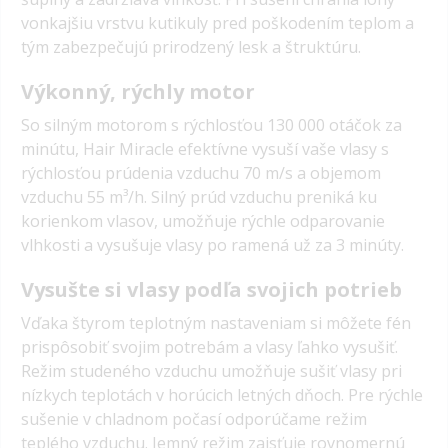
vonkajšiu vrstvu kutikuly pred poškodením teplom a
tým zabezpečujú prirodzený lesk a štruktúru.
Výkonný, rýchly motor
So silným motorom s rýchlosťou 130 000 otáčok za
minútu, Hair Miracle efektívne vysuší vaše vlasy s
rýchlosťou prúdenia vzduchu 70 m/s a objemom
vzduchu 55 m³/h. Silný prúd vzduchu preniká ku
korienkom vlasov, umožňuje rýchle odparovanie
vlhkosti a vysušuje vlasy po ramená už za 3 minúty.
Vysušte si vlasy podľa svojich potrieb
Vďaka štyrom teplotným nastaveniam si môžete fén
prispôsobiť svojim potrebám a vlasy ľahko vysušiť.
Režim studeného vzduchu umožňuje sušiť vlasy pri
nízkych teplotách v horúcich letných dňoch. Pre rýchle
sušenie v chladnom počasí odporúčame režim
teplého vzduchu. Jemný režim zaisťuje rovnomernú