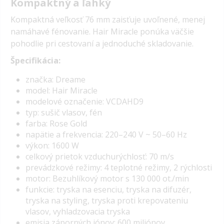
Kompaktný a ľahký
Kompaktná veľkosť 76 mm zaisťuje uvoľnené, menej
namáhavé fénovanie. Hair Miracle ponúka väčšie
pohodlie pri cestovaní a jednoduché skladovanie.
Špecifikácia:
značka: Dreame
model: Hair Miracle
modelové označenie: VCDAHD9
typ: sušič vlasov, fén
farba: Rose Gold
napätie a frekvencia: 220–240 V ~ 50–60 Hz
výkon: 1600 W
celkový prietok vzduchurýchlosť: 70 m/s
prevádzkové režimy: 4 teplotné režimy, 2 rýchlosti
motor: Bezuhlíkový motor s 130 000 ot./min
funkcie: tryska na esenciu, tryska na difuzér,
tryska na styling, tryska proti krepovateniu
vlasov, vyhladzovacia tryska
emisia záporných iónov: 600 miliónov