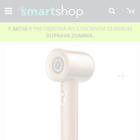
M
Hľadať
!! AKCIA
!!
PRE OBJEDNÁVKY S OSOBNÝM ODBEROM
DOPRAVA ZDARMA.
Preskočiť
na
koniec
galérie
obrázkov