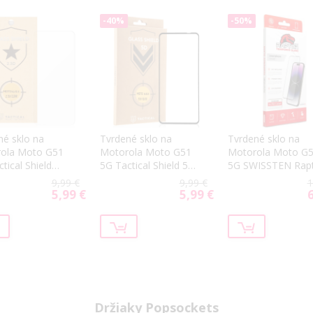
-40%
-50%
né sklo na
Tvrdené sklo na
Tvrdené sklo na
ola Moto G51
Motorola Moto G51
Motorola Moto G
tical Shield
5G Tactical Shield 5D
5G SWISSTEN Rap
celotvárové čierne
Diamond Ultra Cle
9,99 €
9,99 €
1
3D celotvárové čie
5,99 €
5,99 €
6
Special
Special
S
Price
Price
P
Držiaky Popsockets