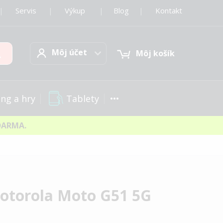
|
Servis
|
Výkup
|
Blog
|
Kontakt
Môj účet
Hľadať
Môj účet
Môj košík
Tablety
ng a hry
DARMA.
otorola Moto G51 5G