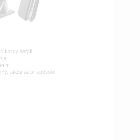
o každý detail
nia
ením
lný, takže sa prispôsobí