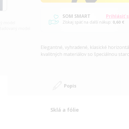
SOM SMART
Prihlásiť 
Získaj späť na ďalší nákup:
0,60 €
iný model
požadovaný model
Elegantné, vyhradené, klasické horizont
kvalitných materiálov so špeciálnou staro
Popis
Sklá a fólie