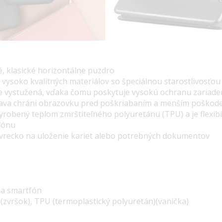
, klasické horizontálne puzdro
 vysoko kvalitných materiálov so špeciálnou starostlivosťou 
je vystužená, vďaka čomu poskytuje vysokú ochranu zariade
ava chráni obrazovku pred poškriabaním a menším poškod
vyrobený teplom zmrštiteľného polyuretánu (TPU) a je flexibi
fónu
 vrecko na uloženie kariet alebo potrebných dokumentov
na smartfón
 (zvršok), TPU (termoplastický polyuretán)(vanička)