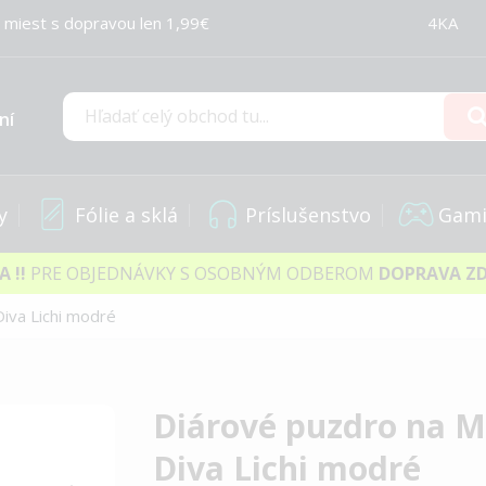
 miest s dopravou len 1,99€
4KA
ní
Hľadať
y
Fólie a sklá
Príslušenstvo
Gami
IA
!!
PRE OBJEDNÁVKY S OSOBNÝM ODBEROM
DOPRAVA Z
iva Lichi modré
Diárové puzdro na M
Diva Lichi modré