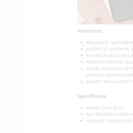
Vlastnosti:
elegantné, vyhradené
puzdro je vyrobené z
konštrukcia puzdra 
mäkká vnútorná úpr
držiak na telefón je 
danému modelu tele
puzdro má vo vnútri
Špecifikácia:
model: Diva Book
typ: diárové puzdro 
materiál: umelá koža