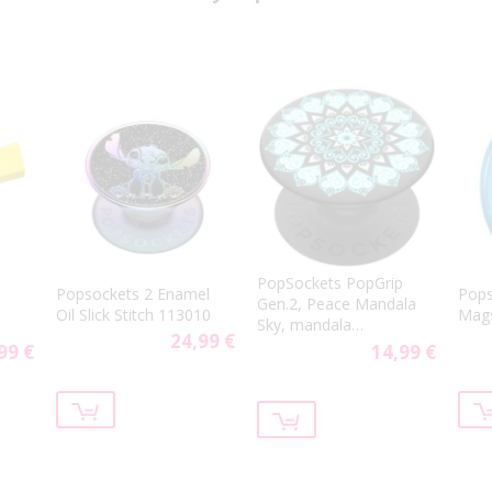
PopSockets PopGrip
Popsockets 2 Enamel
Pops
Gen.2, Peace Mandala
Oil Slick Stitch 113010
Mag
Sky, mandala
24,99 €
svetlomodrá
99 €
14,99 €