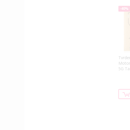
-40%
Tvrde
Motor
5G Tac
2.5D