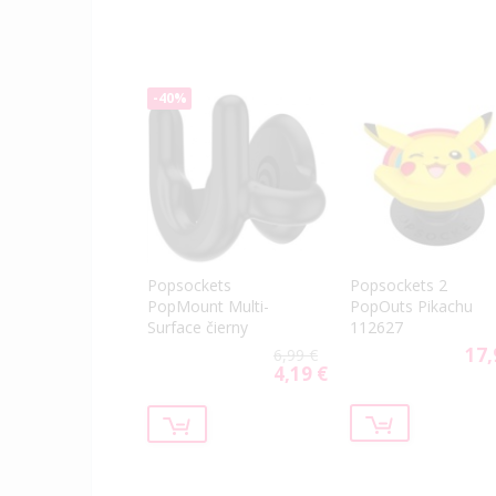
-40%
Popsockets
Popsockets 2
PopMount Multi-
PopOuts Pikachu
Surface čierny
112627
17,
6,99 €
4,19 €
Special
Price