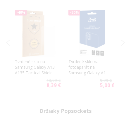
-40%
-50%
-50
Tvrdené sklo na
Tvrdené sklo na
Tvrd
3
Samsung Galaxy A13
fotoaparát na
Sams
A135 Tactical Shield
Samsung Galaxy A13
A135
2.5D
LTE A135 3mk Hybrid
5G/A
99 €
13,99 €
9,99 €
Lens Protection
00 €
8,39 €
5,00 €
ial
Special
Special
e
Price
Price
Držiaky Popsockets