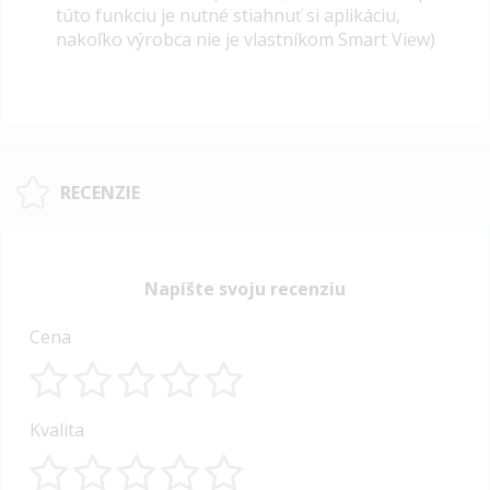
túto funkciu je nutné stiahnuť si aplikáciu,
nakoľko výrobca nie je vlastníkom Smart View)
RECENZIE
Napíšte svoju recenziu
Cena
1
2
3
4
5
Kvalita
star
stars
stars
stars
stars