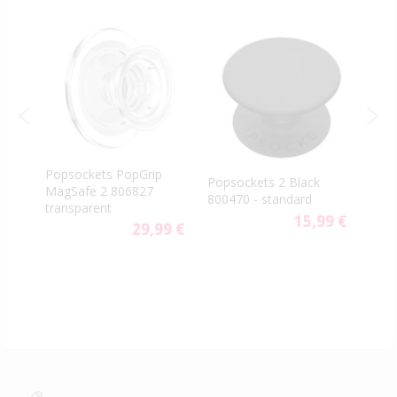
-40
PopS
Popsockets PopGrip
Popsockets 2 Black
vent
m
MagSafe 2 806827
800470 - standard
aute
transparent
15,99 €
9 €
29,99 €