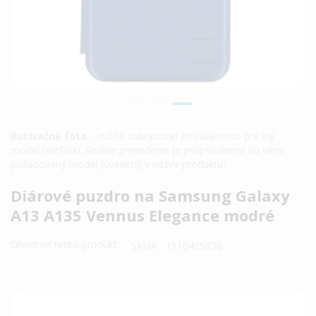
Ilustračné foto
. - môže zobrazovať príslušenstvo pre iný
model telefónu. Reálne prevedenie je prispôsobené na vami
požadovaný model (uvedený v názve produktu).
Preskočiť
Diárové puzdro na Samsung Galaxy
na
A13 A135 Vennus Elegance modré
začiatok
galérie
Ohodnoť tento produkt
SKU
1110425876
obrázkov