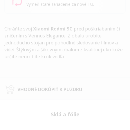
Vymeň staré zariadenie za nové TU.
Chráňte svoj
Xiaomi Redmi 9C
pred poškriabaním či
zničením s Vennus Elegance
. Z obalu urobíte
jednoducho stojan pre pohodlné sledovanie filmov a
videí. Štýlovým a šikovným obalom z kvalitnej eko kože
určite neurobíte krok vedľa.
VHODNÉ DOKÚPIŤ K PUZDRU
Sklá a fólie