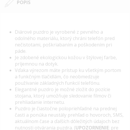
POPIS
Diárové puzdro je vyrobené z pevného a
odolného materiálu, ktorý chráni telefón pred
nečistotami, poškriabaním a poškodením pri
páde.
Je zdobené ekologickou kožou v štýlovej farbe,
príjemnou na dotyk.
Vďaka výrezom máte prístup ku všetkým portom
a funkčným tlačidlám, čo neobmedzuje
používanie základných funkcií telefónu.
Elegantné puzdro je možné zložit do pozície
stojana, ktorý umožňuje sledovanie filmov či
prehliadanie internetu.
Puzdro je čiastočne polopriehľadné na prednej
časti a ponúka neustály prehľad o hovoroch, SMS,
aktuálnom čase a ďalších dôležitých údajoch bez
nutnosti otvárania puzdra. (
UPOZORNENIE
: pre