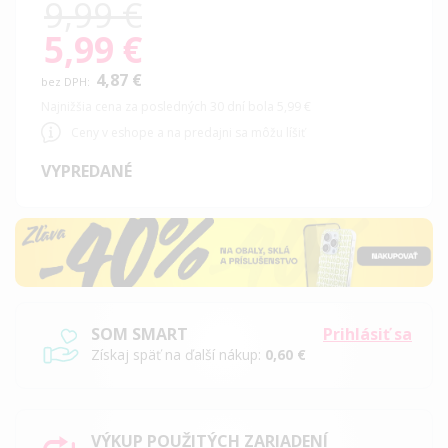
9,99 €
5,99 €
Special
Price
4,87 €
Najnižšia cena za posledných 30 dní bola 5,99 €
Ceny v eshope a na predajni sa môžu líšiť
VYPREDANÉ
SOM SMART
Prihlásiť sa
Získaj späť na ďalší nákup:
0,60 €
VÝKUP POUŽITÝCH ZARIADENÍ