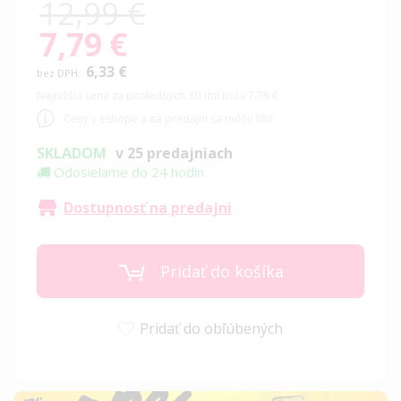
12,99 €
7,79 €
Special
Price
6,33 €
Najnižšia cena za posledných 30 dní bola 7,79 €
Ceny v eshope a na predajni sa môžu líšiť
SKLADOM
v 25 predajniach
Odosielame do 24 hodín
Dostupnosť na predajni
Pridať do košíka
Pridať do obľúbených