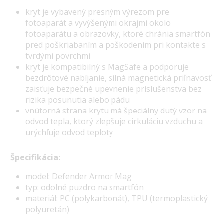
kryt je vybavený
presným výrezom pre
fotoaparát
a vyvýšenými okrajmi okolo
fotoaparátu a obrazovky, ktoré chránia smartfón
pred poškriabaním a poškodením pri kontakte s
tvrdými povrchmi
kryt je kompatibilný s MagSafe
a podporuje
bezdrôtové nabíjanie, silná magnetická priľnavosť
zaisťuje bezpečné upevnenie príslušenstva bez
rizika posunutia alebo pádu
vnútorná strana krytu má špeciálny dutý vzor na
odvod tepla, ktorý zlepšuje cirkuláciu vzduchu a
urýchľuje odvod teploty
Špecifikácia:
model: Defender Armor Mag
typ: odolné puzdro na smartfón
materiál: PC (polykarbonát), TPU (termoplastický
polyuretán)