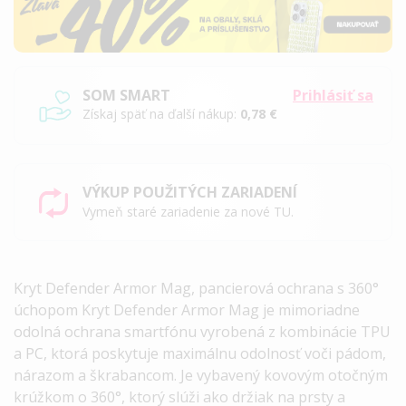
SOM SMART
Prihlásiť sa
Získaj späť na ďalší nákup:
0,78 €
VÝKUP POUŽITÝCH ZARIADENÍ
Vymeň staré zariadenie za nové TU.
Kryt Defender Armor Mag, pancierová ochrana s 360°
úchopom
Kryt Defender Armor Mag je mimoriadne
odolná ochrana smartfónu vyrobená z kombinácie TPU
a PC, ktorá poskytuje maximálnu odolnosť voči pádom,
nárazom a škrabancom. Je vybavený kovovým otočným
krúžkom o 360°, ktorý slúži ako držiak na prsty a