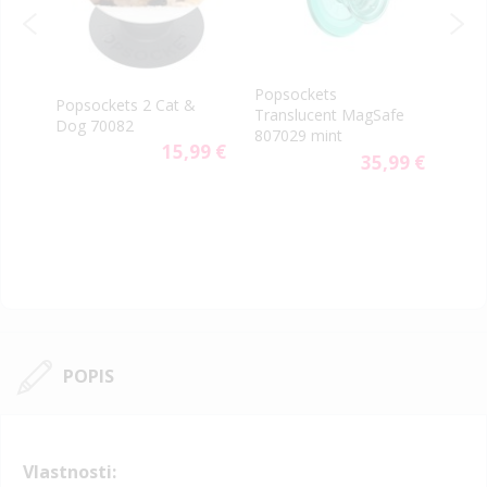
Popsockets
PopS
Popsockets 2 Cat &
Translucent MagSafe
Gen.
Dog 70082
807029 mint
Minn
9 €
15,99 €
35,99 €
POPIS
Vlastnosti: