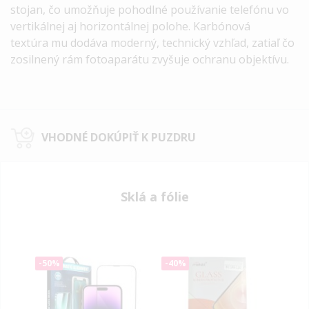
stojan, čo umožňuje pohodlné používanie telefónu vo
vertikálnej aj horizontálnej polohe. Karbónová
textúra mu dodáva moderný, technický vzhľad, zatiaľ čo
zosilnený rám fotoaparátu zvyšuje ochranu objektívu.
VHODNÉ DOKÚPIŤ K PUZDRU
Sklá a fólie
-50%
-40%
-40