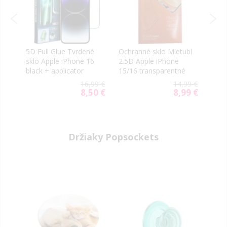
5D Full Glue Tvrdené
Ochranné sklo Mietubl
OG P
s
sklo Apple iPhone 16
2.5D Apple iPhone
Glas
ck
black + applicator
15/16 transparentné
blac
9 €
16,99 €
14,99 €
9 €
al
8,50 €
8,99 €
Special
Special
Price
Price
Držiaky Popsockets