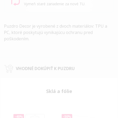
Vymeň staré zariadenie za nové TU.
Puzdro Decor je vyrobené z dvoch materiálov: TPU a
PC, ktoré poskytujú vynikajúcu ochranu pred
poškodením.
VHODNÉ DOKÚPIŤ K PUZDRU
Sklá a fólie
-40%
-50%
-50