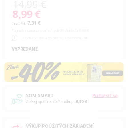
14,99 €
8,99 €
Special
Price
7,31 €
Najnižšia cena za posledných 30 dní bola 8,99 €
Ceny v eshope a na predajni sa môžu líšiť
VYPREDANÉ
SOM SMART
Prihlásiť sa
Získaj späť na ďalší nákup:
0,90 €
VÝKUP POUŽITÝCH ZARIADENÍ