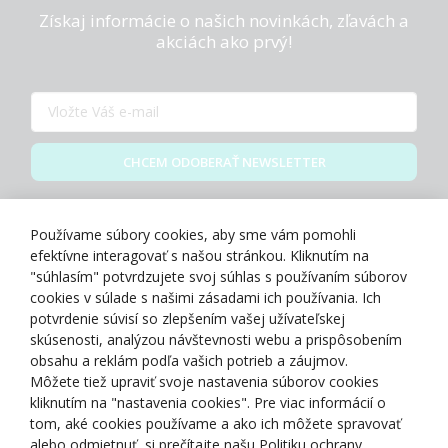
Získaj informácie o našich novinkách, zľavách a
akciách ako prvý!
CHCEM ODOBERAŤ NEWSLETTER
Zásady spracovania osobných údajov
Používame súbory cookies, aby sme vám pomohli
efektívne interagovať s našou stránkou. Kliknutím na
"súhlasím" potvrdzujete svoj súhlas s používaním súborov
cookies v súlade s našimi zásadami ich používania. Ich
potvrdenie súvisí so zlepšením vašej užívateľskej
O NÁS
skúsenosti, analýzou návštevnosti webu a prispôsobením
obsahu a reklám podľa vašich potrieb a záujmov.
Môžete tiež upraviť svoje nastavenia súborov cookies
NAKUPOVANIE
kliknutím na "nastavenia cookies". Pre viac informácií o
tom, aké cookies používame a ako ich môžete spravovať
ZÁKAZNÍCKA ZÓNA
alebo odmietnuť, si prečítajte našu Politiku ochrany