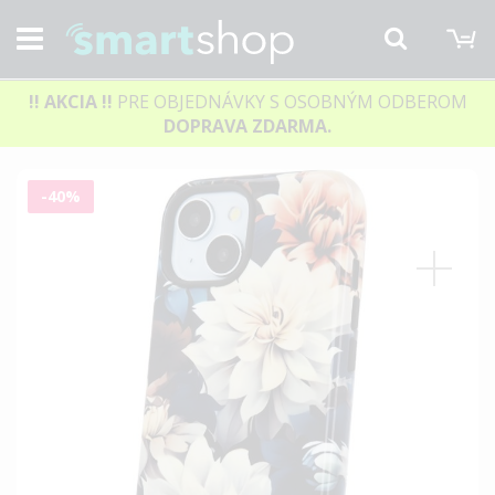
M
Hľadať
!! AKCIA
!!
PRE OBJEDNÁVKY S OSOBNÝM ODBEROM
DOPRAVA ZDARMA.
Preskočiť
-40%
na
koniec
galérie
obrázkov