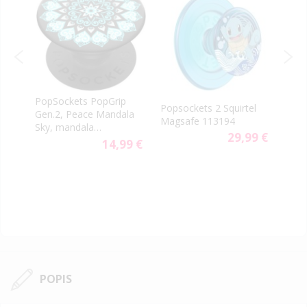
PopSockets PopGrip
Popsockets 2 Squirtel
Pops
Gen.2, Peace Mandala
Magsafe 113194
Eeve
Sky, mandala
9 €
29,99 €
svetlomodrá
14,99 €
POPIS