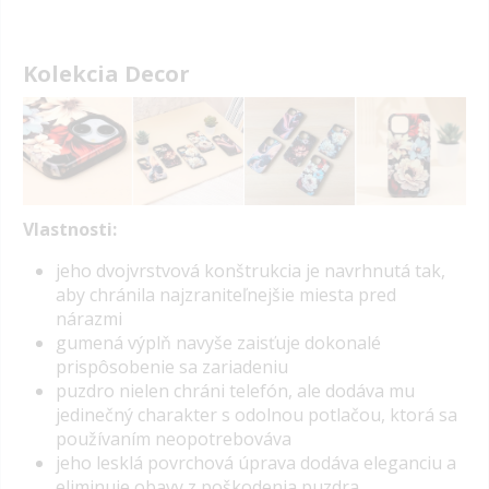
Kolekcia Decor
Vlastnosti:
j
eho dvojvrstvová konštrukcia je navrhnutá tak,
aby chránila najzraniteľnejšie miesta pred
nárazmi
gumená výplň navyše zaisťuje dokonalé
prispôsobenie sa zariadeniu
puzdro nielen chráni telefón, ale dodáva mu
jedinečný charakter s odolnou potlačou, ktorá sa
používaním neopotrebováva
jeho lesklá povrchová úprava dodáva eleganciu a
eliminuje obavy z poškodenia puzdra