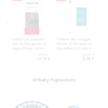
le
SWISSTEN ochranné
Tvrdené sklo na Apple
Tvrd
14
sklo na fotoaparát na
iPhone 13 Pro Max/14
iPho
Apple iPhone 14/14
Plus Nillkin 0.33 mm H
Plus
Plus
Full
99 €
7,99 €
15,99 €
čier
39 €
4,79 €
8,00 €
ial
Special
Special
e
Price
Price
Držiaky Popsockets