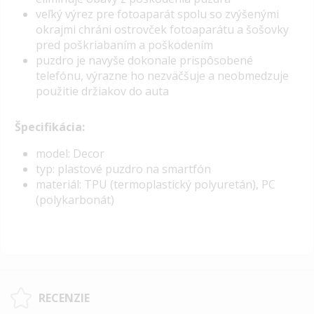
veľký výrez pre fotoaparát spolu so zvýšenými
okrajmi chráni ostrovček fotoaparátu a šošovky
pred poškriabaním a poškodením
puzdro je navyše dokonale prispôsobené
telefónu, výrazne ho nezväčšuje a neobmedzuje
použitie držiakov do auta
Špecifikácia:
model: Decor
typ: plastové puzdro na smartfón
materiál: TPU (termoplastický polyuretán), PC
(polykarbonát)
RECENZIE