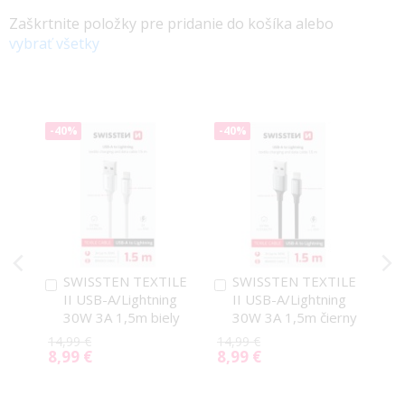
Zaškrtnite položky pre pridanie do košíka alebo
vybrať všetky
-40%
-40%
SWISSTEN TEXTILE
SWISSTEN TEXTILE
Pridať
Pridať
II USB-A/Lightning
II USB-A/Lightning
do
do
30W 3A 1,5m biely
30W 3A 1,5m čierny
košíka
košíka
14,99 €
14,99 €
8,99 €
8,99 €
Special
Special
Price
Price