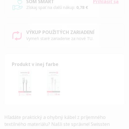
SOM SMART
Prihlásiť sa
Získaj späť na ďalší nákup:
0,78 €
VÝKUP POUŽITÝCH ZARIADENÍ
Vymeň staré zariadenie za nové TU.
Produkt v inej farbe
Hľadáte praktický a ohybný kábel z príjemného
textilného materiálu? Našli ste správne! Swissten