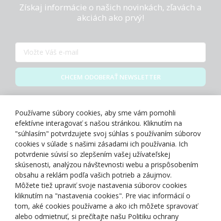
Získaj informácie o našich novinkách, zľavách a
akciách ako prvý!
CHCEM ODOBERAŤ NEWSLETTER
Zásady spracovania osobných údajov
Používame súbory cookies, aby sme vám pomohli
efektívne interagovať s našou stránkou. Kliknutím na
"súhlasím" potvrdzujete svoj súhlas s používaním súborov
cookies v súlade s našimi zásadami ich používania. Ich
potvrdenie súvisí so zlepšením vašej užívateľskej
O NÁS
skúsenosti, analýzou návštevnosti webu a prispôsobením
obsahu a reklám podľa vašich potrieb a záujmov.
Môžete tiež upraviť svoje nastavenia súborov cookies
NAKUPOVANIE
kliknutím na "nastavenia cookies". Pre viac informácií o
tom, aké cookies používame a ako ich môžete spravovať
ZÁKAZNÍCKA ZÓNA
alebo odmietnuť, si prečítajte našu Politiku ochrany