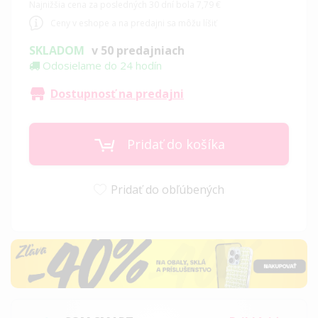
Najnižšia cena za posledných 30 dní bola 7,79 €
Ceny v eshope a na predajni sa môžu líšiť
SKLADOM
v 50 predajniach
Odosielame do 24 hodín
Dostupnosť na predajni
Pridať do košíka
Pridať do obľúbených