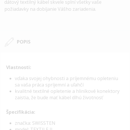
dátový textilný kábel skvele splní všetky vaše
požiadavky na dobíjanie Vášho zariadenia.
POPIS
Vlastnosti:
vďaka svojej ohybnosti a príjemnému opleteniu
sa vaša práca spríjemní a uľahčí
kvalitné textilné opletenie a hliníkové konektory
zaistia, že bude mať kábel dlhú životnosť
Špecifikácia:
značka: SWISSTEN
model: TEXTILE II