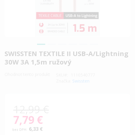
Preskočiť
SWISSTEN TEXTILE II USB-A/Lightning
na
30W 3A 1,5m ružový
začiatok
galérie
Ohodnoť tento produkt
SKU
1110540777
obrázkov
Značka:
Swissten
12,99 €
7,79 €
Special
Price
6,33 €