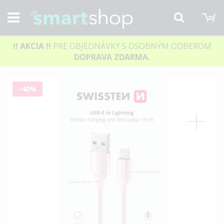
M
Hľadať
!! AKCIA
!!
PRE OBJEDNÁVKY S OSOBNÝM ODBEROM
DOPRAVA ZDARMA.
Preskočiť
-40%
na
koniec
galérie
obrázkov