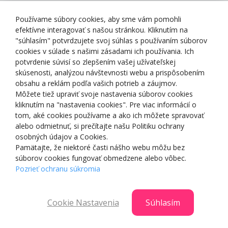
Zásady spracovania osobných údajov
Používame súbory cookies, aby sme vám pomohli
efektívne interagovať s našou stránkou. Kliknutím na
"súhlasím" potvrdzujete svoj súhlas s používaním súborov
cookies v súlade s našimi zásadami ich používania. Ich
potvrdenie súvisí so zlepšením vašej užívateľskej
O NÁS
skúsenosti, analýzou návštevnosti webu a prispôsobením
obsahu a reklám podľa vašich potrieb a záujmov.
Môžete tiež upraviť svoje nastavenia súborov cookies
NAKUPOVANIE
kliknutím na "nastavenia cookies". Pre viac informácií o
tom, aké cookies používame a ako ich môžete spravovať
ZÁKAZNÍCKA ZÓNA
alebo odmietnuť, si prečítajte našu Politiku ochrany
osobných údajov a Cookies.
Pamätajte, že niektoré časti nášho webu môžu bez
NAŠE OCENENIA
súborov cookies fungovať obmedzene alebo vôbec.
Pozrieť ochranu súkromia
Cookie Nastavenia
Súhlasím
© 2025 Smartshop