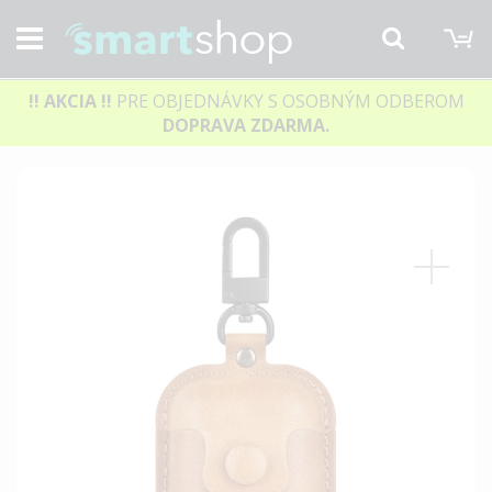
M
Hľadať
!! AKCIA
!!
PRE OBJEDNÁVKY S OSOBNÝM ODBEROM
DOPRAVA ZDARMA.
Preskočiť
na
koniec
galérie
obrázkov