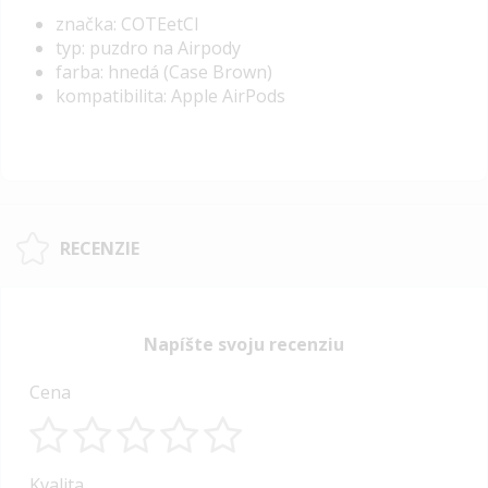
značka: COTEetCI
typ: puzdro na Airpody
farba: hnedá (Case Brown)
kompatibilita: Apple AirPods
RECENZIE
Napíšte svoju recenziu
Cena
1
2
3
4
5
Kvalita