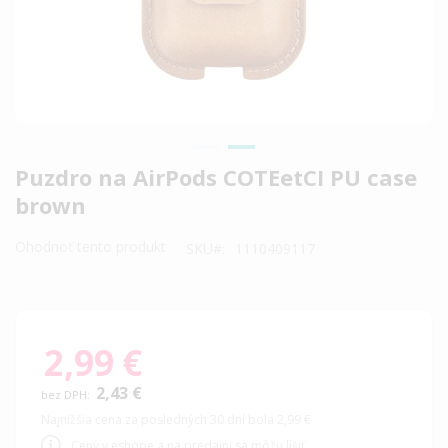
Preskočiť
Puzdro na AirPods COTEetCI PU case
na
brown
začiatok
galérie
Ohodnoť tento produkt
SKU
1110409117
obrázkov
2,99 €
2,43 €
Najnižšia cena za posledných 30 dní bola 2,99 €
Ceny v eshope a na predajni sa môžu líšiť