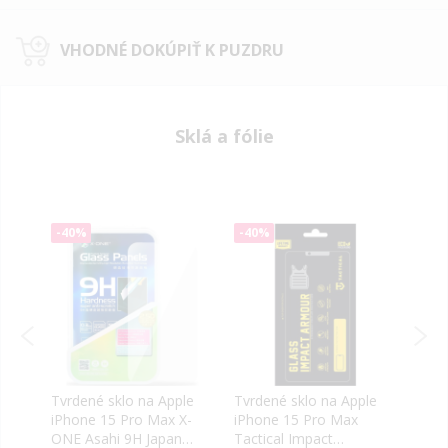
VHODNÉ DOKÚPIŤ K PUZDRU
Sklá a fólie
-40%
-40%
-40
le
Tvrdené sklo na Apple
Tvrdené sklo na Apple
Tvrd
iPhone 15 Pro Max X-
iPhone 15 Pro Max
iPho
ONE Asahi 9H Japan
Tactical Impact
Nill