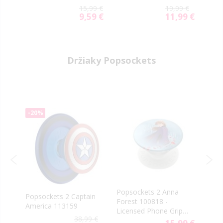
Quality 0.3mm
Armour celotvárové
Priv
9 €
15,99 €
19,99 €
čierne
9 €
9,59 €
11,99 €
al
Special
Special
Price
Price
Držiaky Popsockets
-20%
Popsockets 2 Anna
Pops
Popsockets 2 Captain
rn
Forest 100818 -
Grip
America 113159
Licensed Phone Grip
805
9 €
38,99 €
and Stand