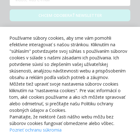
CHCEM ODOBERAŤ NEWSLETTER
Zásady spracovania osobných údajov
Používame súbory cookies, aby sme vám pomohli
efektívne interagovať s našou stránkou. Kliknutím na
"súhlasím" potvrdzujete svoj súhlas s používaním súborov
cookies v súlade s našimi zásadami ich používania. Ich
potvrdenie súvisí so zlepšením vašej užívateľskej
O NÁS
skúsenosti, analýzou návštevnosti webu a prispôsobením
obsahu a reklám podľa vašich potrieb a záujmov.
Môžete tiež upraviť svoje nastavenia súborov cookies
NAKUPOVANIE
kliknutím na "nastavenia cookies". Pre viac informácií o
tom, aké cookies používame a ako ich môžete spravovať
ZÁKAZNÍCKA ZÓNA
alebo odmietnuť, si prečítajte našu Politiku ochrany
osobných údajov a Cookies.
Pamätajte, že niektoré časti nášho webu môžu bez
NAŠE OCENENIA
súborov cookies fungovať obmedzene alebo vôbec.
Pozrieť ochranu súkromia