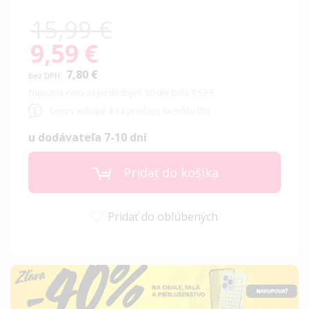
15,99 €
9,59 €
Special
Price
7,80 €
Najnižšia cena za posledných 30 dní bola 9,59 €
Ceny v eshope a na predajni sa môžu líšiť
u dodávateľa 7-10 dní
Pridať do košíka
Pridať do obľúbených