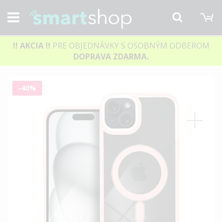
M
Hľadať
!! AKCIA
!!
PRE OBJEDNÁVKY S OSOBNÝM ODBEROM
DOPRAVA ZDARMA.
Preskočiť
-40%
na
koniec
galérie
obrázkov