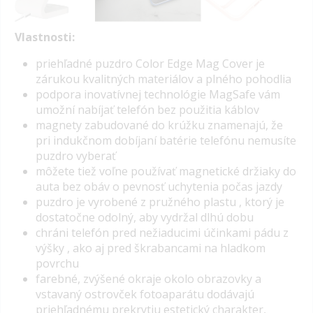
Vlastnosti:
priehľadné puzdro Color Edge Mag Cover je
zárukou kvalitných materiálov a plného pohodlia
podpora inovatívnej technológie MagSafe vám
umožní nabíjať telefón bez použitia káblov
magnety zabudované do krúžku znamenajú, že
pri indukčnom dobíjaní batérie telefónu nemusíte
puzdro vyberať
môžete tiež voľne používať magnetické držiaky do
auta bez obáv o pevnosť uchytenia počas jazdy
puzdro je vyrobené z pružného plastu , ktorý je
dostatočne odolný, aby vydržal dlhú dobu
chráni telefón pred nežiaducimi účinkami pádu z
výšky , ako aj pred škrabancami na hladkom
povrchu
farebné, zvýšené okraje okolo obrazovky a
vstavaný ostrovček fotoaparátu dodávajú
priehľadnému prekrytiu estetický charakter,