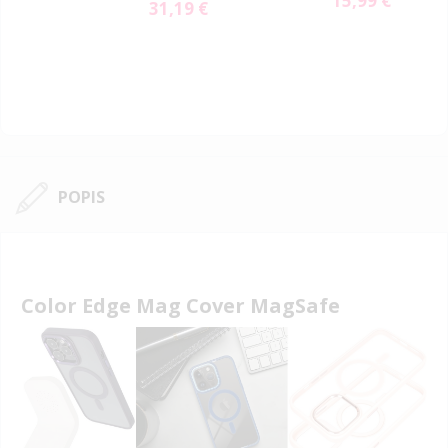
15,99 €
31,19 €
Special
Price
POPIS
Color Edge Mag Cover MagSafe