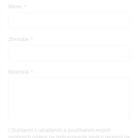
star
stars
stars
stars
stars
Meno
Zhrnutie
Recenzia
Súhlasím s ukladaním a používaním mojich
osobných údajov na zobrazovanie mojich recenzií na