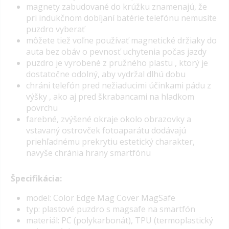
magnety zabudované do krúžku znamenajú, že
pri indukčnom dobíjaní batérie telefónu nemusíte
puzdro vyberať
môžete tiež voľne používať magnetické držiaky do
auta bez obáv o pevnosť uchytenia počas jazdy
puzdro je vyrobené z pružného plastu , ktorý je
dostatočne odolný, aby vydržal dlhú dobu
chráni telefón pred nežiaducimi účinkami pádu z
výšky , ako aj pred škrabancami na hladkom
povrchu
farebné, zvýšené okraje okolo obrazovky a
vstavaný ostrovček fotoaparátu dodávajú
priehľadnému prekrytiu estetický charakter,
navyše chránia hrany smartfónu
Špecifikácia:
model: Color Edge Mag Cover MagSafe
typ: plastové puzdro s magsafe na smartfón
materiál: PC (polykarbonát), TPU (termoplastický