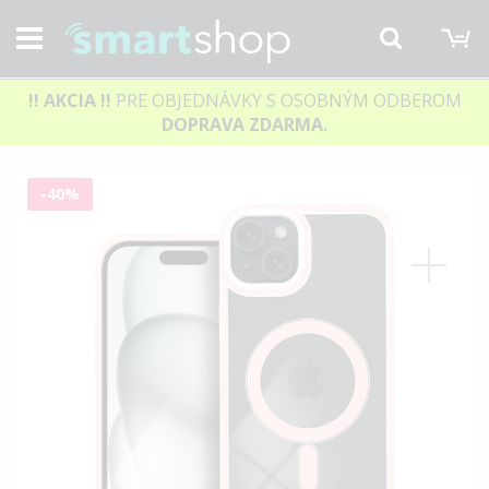
M
Hľadať
!! AKCIA
!!
PRE OBJEDNÁVKY S OSOBNÝM ODBEROM
DOPRAVA ZDARMA.
Preskočiť
-40%
na
koniec
galérie
obrázkov