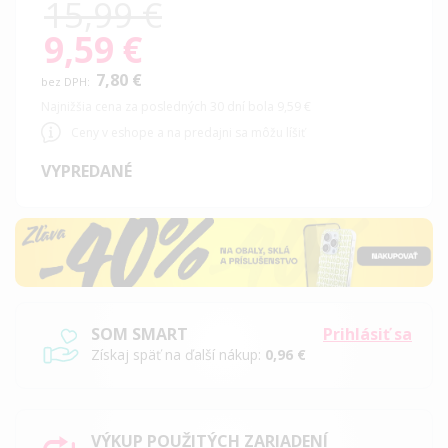
15,99 €
9,59 €
Special
Price
7,80 €
Najnižšia cena za posledných 30 dní bola 9,59 €
Ceny v eshope a na predajni sa môžu líšiť
VYPREDANÉ
SOM SMART
Prihlásiť sa
Získaj späť na ďalší nákup:
0,96 €
VÝKUP POUŽITÝCH ZARIADENÍ