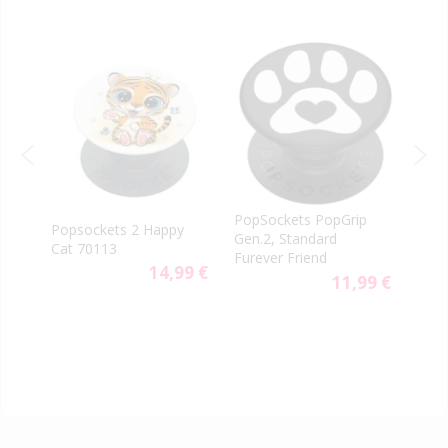
re
PopSockets PopGrip
Popsockets 2 Happy
Pops
Gen.2, Standard
Cat 70113
Grip
Furever Friend
14,99 €
9 €
11,99 €