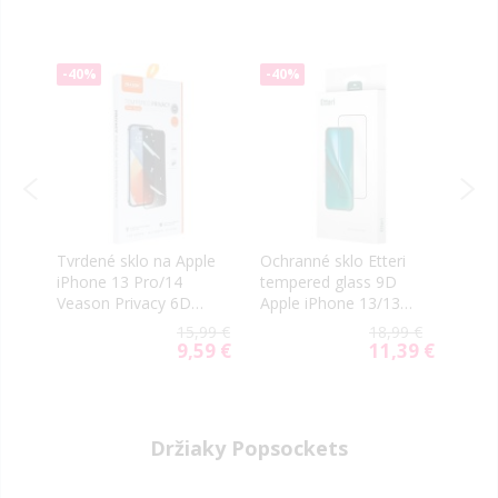
-40%
-40%
-40
Tvrdené sklo na Apple
Ochranné sklo Etteri
Ochr
r.
iPhone 13 Pro/14
tempered glass 9D
2.5D
Veason Privacy 6D
Apple iPhone 13/13
13/1
Pro celotvárové čierne
Pro/14
tran
9 €
15,99 €
18,99 €
9 €
9,59 €
11,39 €
al
Special
Special
Price
Price
Držiaky Popsockets