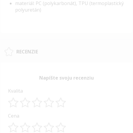
materiál: PC (polykarbonát), TPU (termoplastický
polyuretán)
RECENZIE
Napíšte svoju recenziu
Kvalita
1
2
3
4
5
Cena
star
stars
stars
stars
stars