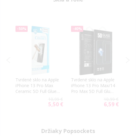
-50%
-40%
-10
le
Tvrdené sklo na Apple
Tvrdené sklo na Apple
Tvrd
14
iPhone 13 Pro Max
iPhone 13 Pro Max/14
iPho
e
Ceramic 5D Full Glue
Pro Max 5D Full Glue
5D M
čierne
čierne
(Str
99 €
10,99 €
10,99 €
19 €
5,50 €
6,59 €
ial
Special
Special
e
Price
Price
Držiaky Popsockets