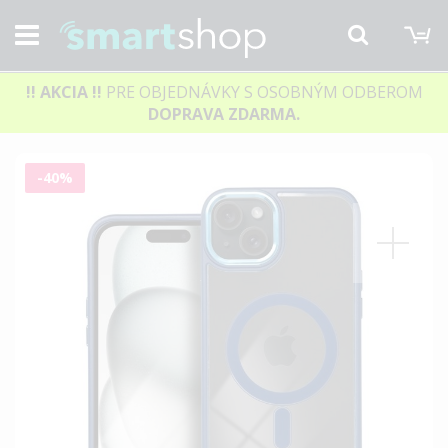
M
Hľadať
!! AKCIA
!!
PRE OBJEDNÁVKY S OSOBNÝM ODBEROM
DOPRAVA ZDARMA.
Preskočiť
-40%
na
koniec
galérie
obrázkov