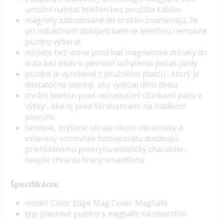
umožní nabíjať telefón bez použitia káblov
magnety zabudované do krúžku znamenajú, že
pri indukčnom dobíjaní batérie telefónu nemusíte
puzdro vyberať
môžete tiež voľne používať magnetické držiaky do
auta bez obáv o pevnosť uchytenia počas jazdy
puzdro je vyrobené z pružného plastu , ktorý je
dostatočne odolný, aby vydržal dlhú dobu
chráni telefón pred nežiaducimi účinkami pádu z
výšky , ako aj pred škrabancami na hladkom
povrchu
farebné, zvýšené okraje okolo obrazovky a
vstavaný ostrovček fotoaparátu dodávajú
priehľadnému prekrytiu estetický charakter,
navyše chránia hrany smartfónu
Špecifikácia:
model: Color Edge Mag Cover MagSafe
typ: plastové puzdro s magsafe na smartfón