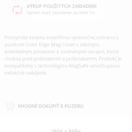
VÝKUP POUŽITÝCH ZARIADENÍ
Vymeň staré zariadenie za nové TU.
Poskytnite svojmu smartfónu výnimočnú ochranu s
puzdrom Color Edge Mag Cover s odolným,
priehľadným povlakom a zosilnenými okrajmi, ktoré
chránia pred poškodením a poškriabaním. Produkt je
kompatibilný s technológiou MagSafe umožňujúcou
indukčné nabíjanie.
VHODNÉ DOKÚPIŤ K PUZDRU
Sklá a fólie