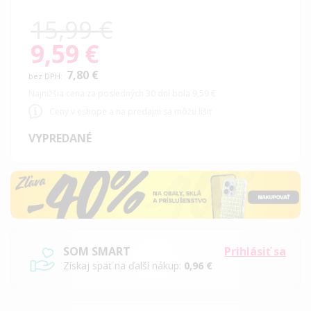
15,99 €
9,59 €
Special
Price
7,80 €
Najnižšia cena za posledných 30 dní bola 9,59 €
Ceny v eshope a na predajni sa môžu líšiť
VYPREDANÉ
SOM SMART
Prihlásiť sa
Získaj späť na ďalší nákup:
0,96 €