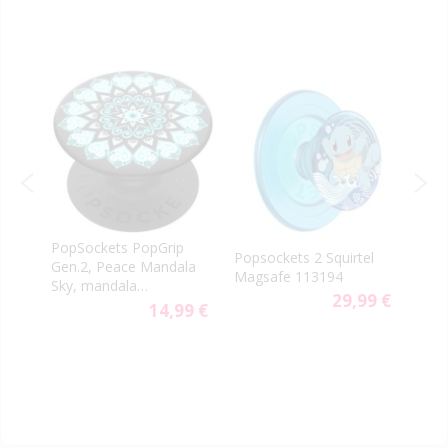
PopSockets PopGrip
Popsockets 2 Squirtel
Pops
Gen.2, Peace Mandala
Magsafe 113194
Eeve
Sky, mandala
9 €
29,99 €
svetlomodrá
14,99 €