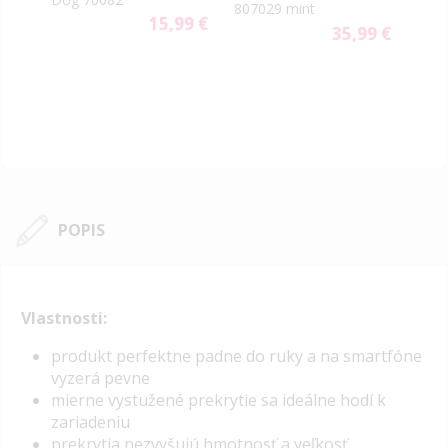
807029 mint
803
9 €
15,99 €
35,99 €
POPIS
Vlastnosti:
produkt perfektne padne do ruky a na smartfóne
vyzerá pevne
mierne vystužené prekrytie sa ideálne hodí k
zariadeniu
prekrytia nezvyšujú hmotnosť a veľkosť