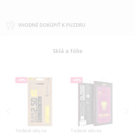
VHODNÉ DOKÚPIŤ K PUZDRU
Sklá a fólie
-40%
-40%
-50
Tvrdené sklo na
Tvrdené sklo na
Tvrd