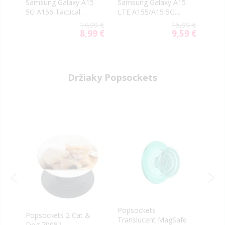
5
Samsung Galaxy A15
Samsung Galaxy A15
Sams
5G A156 Tactical
LTE A155/A15 5G
A15
vé
Shield 2.5D
A156 OG Premium
9 €
14,99 €
15,99 €
celotvárové čierne
9 €
8,99 €
9,59 €
al
Special
Special
Price
Price
Držiaky Popsockets
Popsockets
Pops
Popsockets 2 Cat &
Translucent MagSafe
Pop
Dog 70082