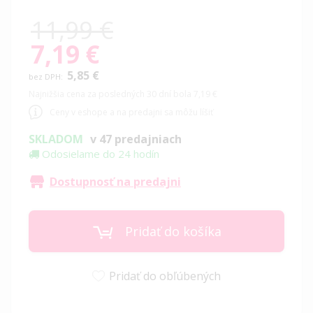
11,99 €
7,19 €
Special
Price
5,85 €
Najnižšia cena za posledných 30 dní bola 7,19 €
Ceny v eshope a na predajni sa môžu líšiť
SKLADOM
v 47 predajniach
Odosielame do 24 hodín
Dostupnosť na predajni
Pridať do košíka
Pridať do obľúbených