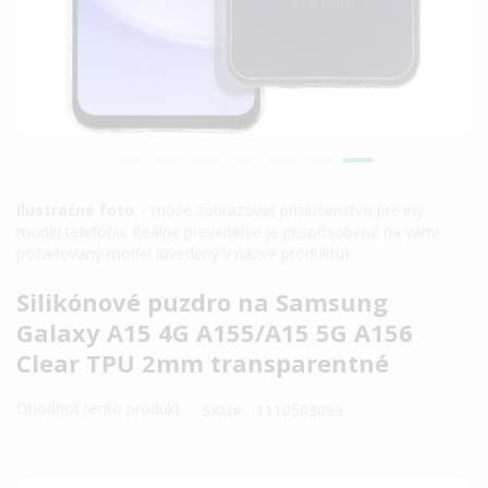
Ilustračné foto
. - môže zobrazovať príslušenstvo pre iný
model telefónu. Reálne prevedenie je prispôsobené na vami
požadovaný model (uvedený v názve produktu).
Preskočiť
Silikónové puzdro na Samsung
na
Galaxy A15 4G A155/A15 5G A156
začiatok
Clear TPU 2mm transparentné
galérie
obrázkov
Ohodnoť tento produkt
SKU
1110503099