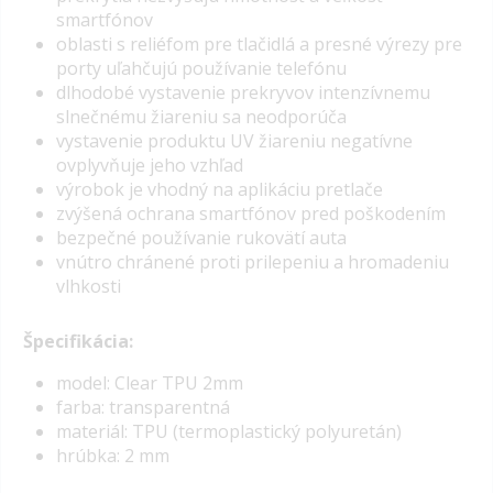
smartfónov
oblasti s reliéfom pre tlačidlá a presné výrezy pre
porty uľahčujú používanie telefónu
dlhodobé vystavenie prekryvov intenzívnemu
slnečnému žiareniu sa neodporúča
vystavenie produktu UV žiareniu negatívne
ovplyvňuje jeho vzhľad
výrobok je vhodný na aplikáciu pretlače
zvýšená ochrana smartfónov pred poškodením
bezpečné používanie rukovätí auta
vnútro chránené proti prilepeniu a hromadeniu
vlhkosti
Špecifikácia:
model: Clear TPU 2mm
farba: transparentná
materiál: TPU (termoplastický polyuretán)
hrúbka: 2 mm