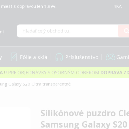
 miest s dopravou len 1,99€
4KA
ní
Hľadať
y
Fólie a sklá
Príslušenstvo
Gami
IA
!!
PRE OBJEDNÁVKY S OSOBNÝM ODBEROM
DOPRAVA Z
ung Galaxy S20 Ultra transparentné
Silikónové puzdro C
Samsung Galaxy S20 