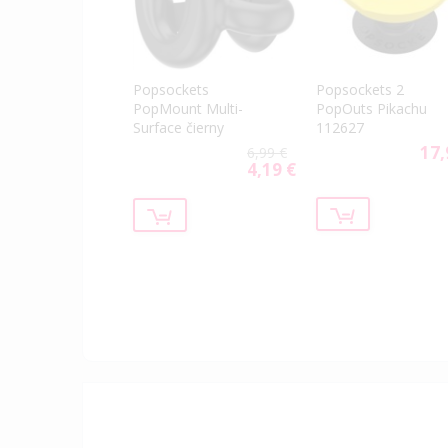
Popsockets
Popsockets 2
PopMount Multi-
PopOuts Pikachu
Surface čierny
112627
17,
6,99 €
4,19 €
Special
Price