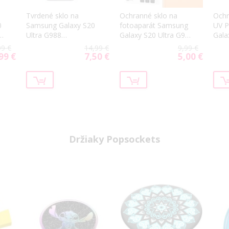
Tvrdené sklo na
Ochranné sklo na
Ochr
0
Samsung Galaxy S20
fotoaparát Samsung
UV 
ll
Ultra G988
Galaxy S20 Ultra G988
Gala
celotvárové Ceramics
3MK Flexible (4ks)
tran
99 €
14,99 €
9,99 €
5D čierne
99 €
7,50 €
5,00 €
cial
Special
Special
ce
Price
Price
Držiaky Popsockets