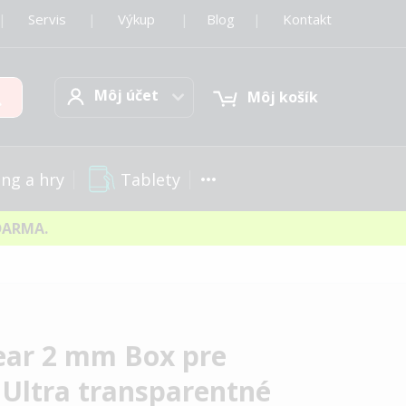
|
Servis
|
Výkup
|
Blog
|
Kontakt
Môj účet
Hľadať
Môj účet
Môj košík
Tablety
ng a hry
DARMA.
lear 2 mm Box pre
Ultra transparentné