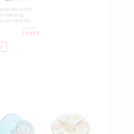
anné sklo X-ONE
Pro Samsung
xy S20 Ultra G988
sparentné
19,99 €
11,99 €
Special
Price