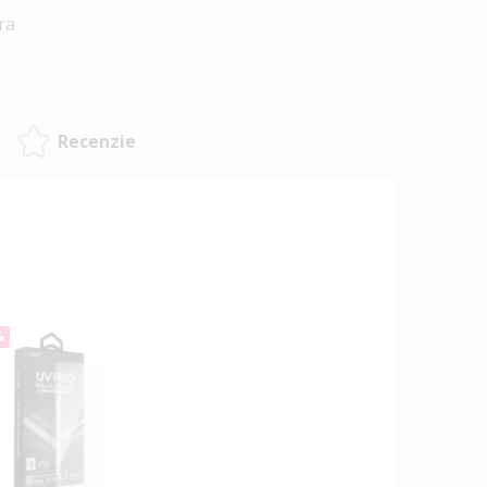
tra
Recenzie
%