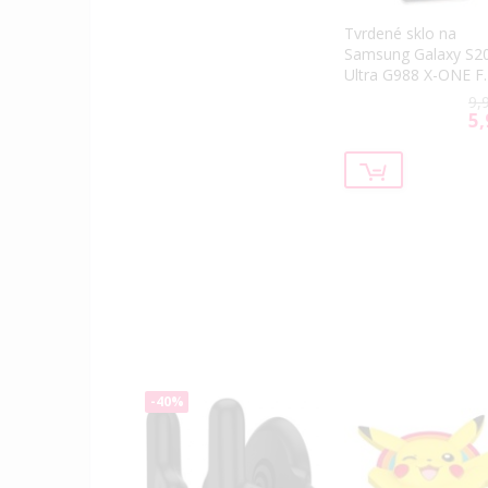
Tvrdené sklo na
Samsung Galaxy S2
Ultra G988 X-ONE Fu
Glue čierne
9,
5,
Spe
Pri
-40%