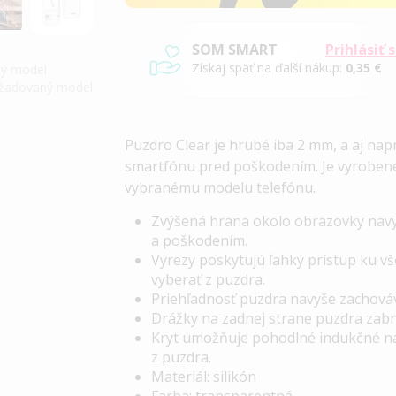
SOM SMART
Prihlásiť 
Získaj späť na ďalší nákup:
0,35 €
iný model
požadovaný model
Puzdro Clear je hrubé iba 2 mm, a aj na
smartfónu pred poškodením. Je vyrobené 
vybranému modelu telefónu.
Zvýšená hrana okolo obrazovky navy
a poškodením.
Výrezy poskytujú ľahký prístup ku v
vyberať z puzdra.
Priehľadnosť puzdra navyše zachováv
Drážky na zadnej strane puzdra zabr
Kryt umožňuje pohodlné indukčné nab
z puzdra.
Materiál: silikón