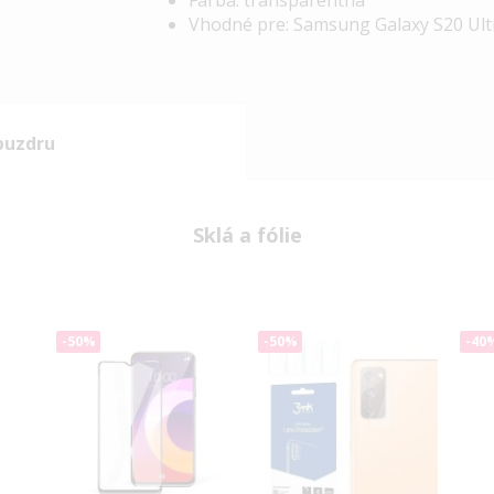
Farba: transparentná
Vhodné pre: Samsung Galaxy S20 Ul
puzdru
Sklá a fólie
-50%
-50%
-40