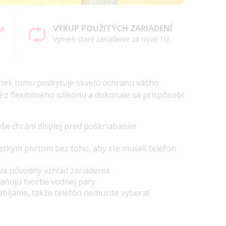
sa
VÝKUP POUŽITÝCH ZARIADENÍ
Vymeň staré zariadenie za nové TU.
priek tomu poskytuje skvelú ochranu vášho
z flexibilného silikónu a dokonale sa prispôsobí
še chráni displej pred poškriabaním
šetkým portom bez toho, aby ste museli telefón
a pôvodný vzhľad zariadenia.
aňujú tvorbe vodnej pary.
íjanie, takže telefón nemusíte vyberať