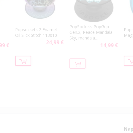
PopSockets PopGrip
Popsockets 2 Enamel
Pops
Gen.2, Peace Mandala
Oil Slick Stitch 113010
Mag
Sky, mandala
24,99 €
svetlomodrá
99 €
14,99 €
Nap