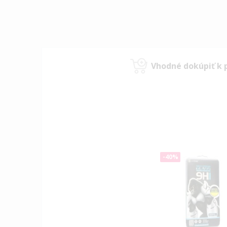
Vhodné dokúpiť k 
-40%