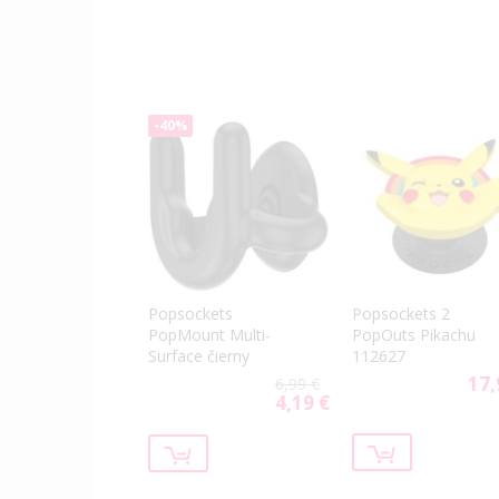
-40%
Popsockets
Popsockets 2
PopMount Multi-
PopOuts Pikachu
Surface čierny
112627
17,
6,99 €
4,19 €
Special
Price