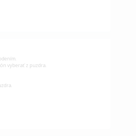
odením.
ón vyberať z puzdra.
uzdra.