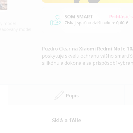
SOM SMART
Prihlásiť 
Získaj späť na ďalší nákup:
0,60 €
iný model
požadovaný model
Puzdro Clear
na Xiaomi Redmi Note 10
poskytuje skvelú ochranu vášho smartfó
silikónu a dokonale sa prispôsobí vybr
Popis
Sklá a fólie