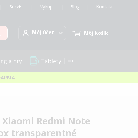
|
Servis
|
Výkup
|
Blog
|
Kontakt
Môj účet
Hľadať
Môj účet
Môj košík
Tablety
ng a hry
DARMA.
a Xiaomi Redmi Note
ox transparentné