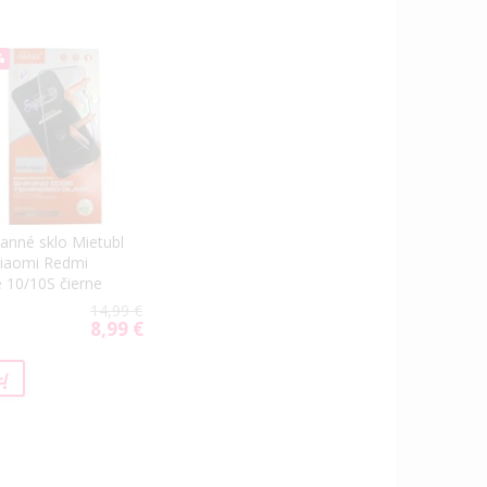
%
anné sklo Mietubl
iaomi Redmi
 10/10S čierne
14,99 €
8,99 €
Special
Price