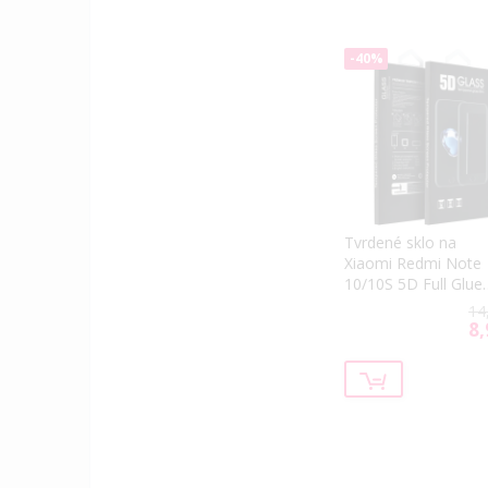
-40%
Tvrdené sklo na
Xiaomi Redmi Note
10/10S 5D Full Glue
čierne
14
8,
Spe
Pri