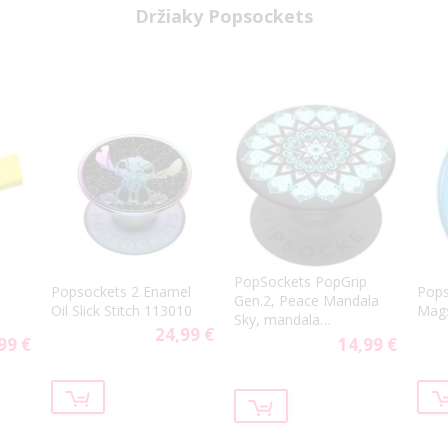
Držiaky Popsockets
PopSockets PopGrip
Popsockets 2 Enamel
Pops
Gen.2, Peace Mandala
Oil Slick Stitch 113010
Mag
Sky, mandala
24,99 €
svetlomodrá
99 €
14,99 €