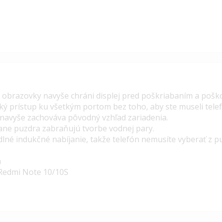
 obrazovky navyše chráni displej pred poškriabaním a pošk
ký prístup ku všetkým portom bez toho, aby ste museli telef
navyše zachováva pôvodný vzhľad zariadenia.
ane puzdra zabraňujú tvorbe vodnej pary.
né indukčné nabíjanie, takže telefón nemusíte vyberať z p
á
Redmi Note 10/10S