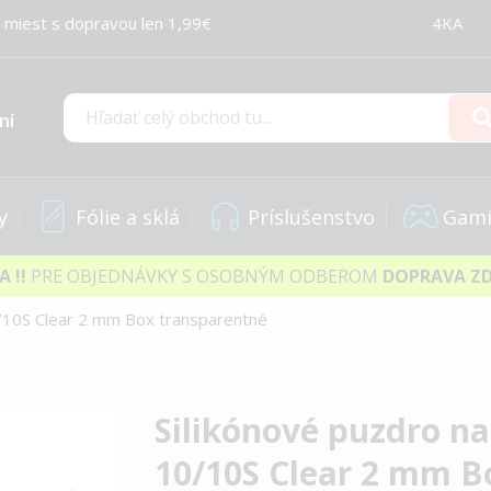
 miest s dopravou len 1,99€
4KA
ní
Hľadať
y
Fólie a sklá
Príslušenstvo
Gami
IA
!!
PRE OBJEDNÁVKY S OSOBNÝM ODBEROM
DOPRAVA Z
0/10S Clear 2 mm Box transparentné
Silikónové puzdro n
10/10S Clear 2 mm B