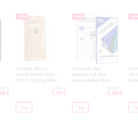
-40%
-40%
-40
Tvrdené sklo na
Ochranné sklo
Ochr
Xiaomi Redmi Note
Antiblue Full Glue
5D X
10/10S Tactical Shield
Xiaomi Redmi Note
Note
2.5D
10/10S/Poco M5s
,99 €
12,99 €
9,99 €
čierne
99 €
7,79 €
5,99 €
cial
Special
Special
ce
Price
Price