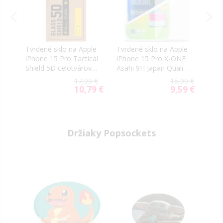
le
Tvrdené sklo na Apple
Tvrdené sklo na Apple
Tvrd
on
iPhone 15 Pro Tactical
iPhone 15 Pro X-ONE
iPho
Shield 5D celotvárové
Asahi 9H Japan Quality
Impa
čierne
0.3mm
celo
9 €
17,99 €
15,99 €
9 €
10,79 €
9,59 €
al
Special
Special
Price
Price
Držiaky Popsockets