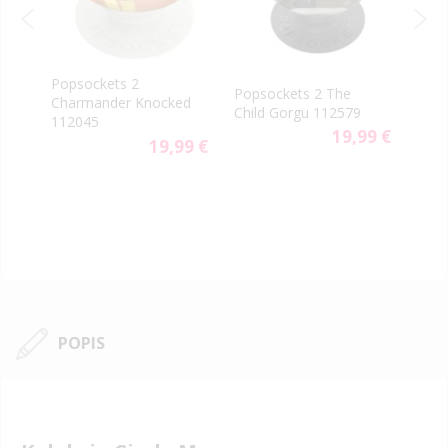
Popsockets 2
PopS
p
Popsockets 2 The
Charmander Knocked
PopG
US
Child Gorgu 112579
112045
Clas
9 €
19,99 €
19,99 €
POPIS