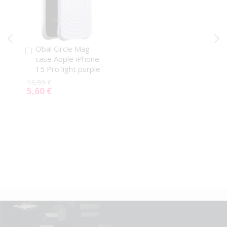
Obal Circle Mag
Pridať
case Apple iPhone
do
15 Pro light purple
košíka
13,99 €
5,60 €
Special
Price