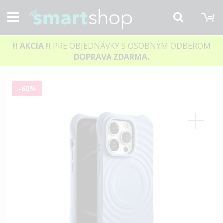
M
Hľadať
!! AKCIA
!!
PRE OBJEDNÁVKY S OSOBNÝM ODBEROM
DOPRAVA ZDARMA.
Preskočiť
-60%
na
koniec
galérie
obrázkov