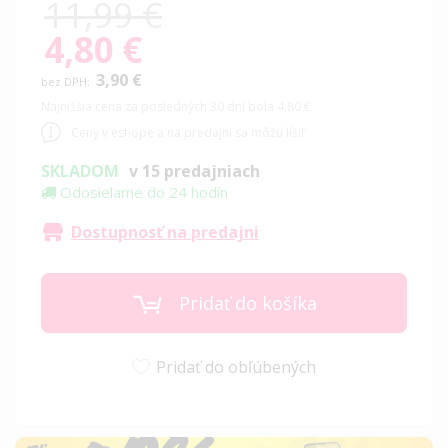
11,99 €
4,80 €
Special
Price
3,90 €
Najnižšia cena za posledných 30 dní bola 4,80 €
Ceny v eshope a na predajni sa môžu líšiť
SKLADOM
v 15 predajniach
Odosielame do 24 hodín
Dostupnosť na predajni
Pridať do košíka
Pridať do obľúbených