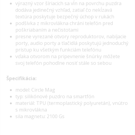
výrazný vzor šíriacich sa vĺn na povrchu puzdra
dodáva jedinečný vzhľad, zatiaľ čo nekĺzavá
textúra poskytuje bezpečný úchop v rukách
podšívka z mikrovlákna chráni telefón pred
poškriabaním a nečistotami
presne vyrezané otvory reproduktorov, nabíjacie
porty, audio porty a tlačidlá poskytujú jednoduchý
prístup ku všetkým funkciám telefónu
vďaka otvorom na pripevnenie šnúrky môžete
svoj telefón pohodlne nosiť stále so sebou
Špecifikácia:
model: Circle Mag
typ: silikónové puzdro na smartfón
materiál: TPU (termoplastický polyuretán), vnútro
s mikrovlákna
sila magnetu: 2100 Gs