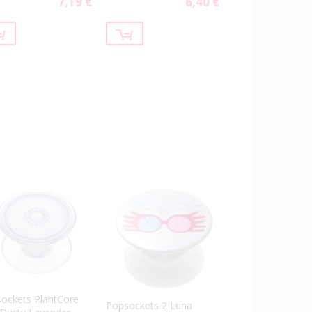
7,19 €
6,40 €
Special
Special
Price
Price
ockets PlantCore
Popsockets 2 Luna