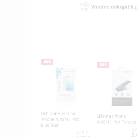
Vhodné dokúpiť k 
-60%
-50%
Ochranné sklo na
Sklo na iPhone
iPhone X/XS/11 Pro
X/XS/11 Pro Forever
Blue Star
9,
9,99 €
5,
Spe