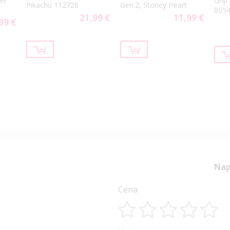
er
Grip
Pikachu 112726
Gen.2, Stoney Heart
805
21,99 €
11,99 €
99 €
Nap
Cena
1
2
3
4
5