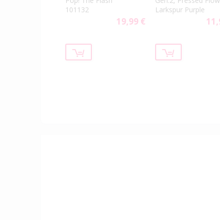
Pop! The Flash
Gen.2, Pressed Flow
101132
Larkspur Purple
19,99 €
11,