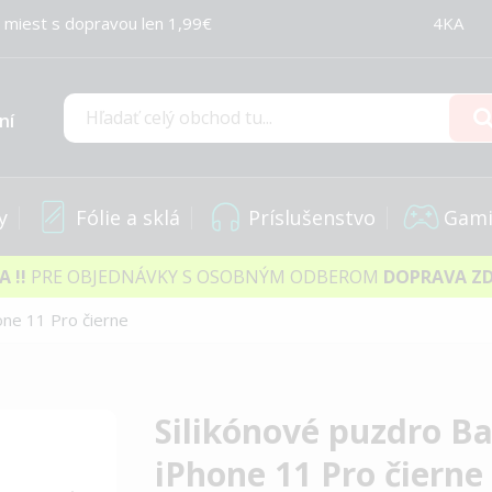
 miest s dopravou len 1,99€
4KA
ní
Hľadať
y
Fólie a sklá
Príslušenstvo
Gami
IA
!!
PRE OBJEDNÁVKY S OSOBNÝM ODBEROM
DOPRAVA Z
one 11 Pro čierne
Silikónové puzdro Ba
iPhone 11 Pro čierne