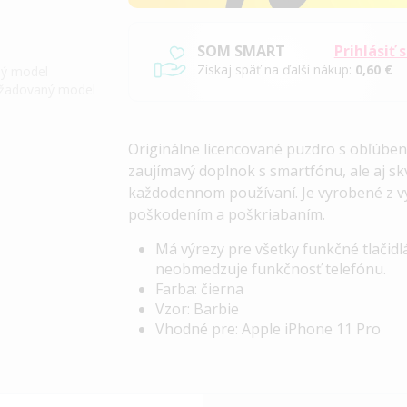
SOM SMART
Prihlásiť 
Získaj späť na ďalší nákup:
0,60 €
iný model
požadovaný model
Originálne licencované puzdro s obľúben
zaujímavý doplnok s smartfónu, ale aj sk
každodennom používaní. Je vyrobené z vy
poškodením a poškriabaním.
Má výrezy pre všetky funkčné tlačid
neobmedzuje funkčnosť telefónu.
Farba: čierna
Vzor: Barbie
Vhodné pre: Apple iPhone 11 Pro