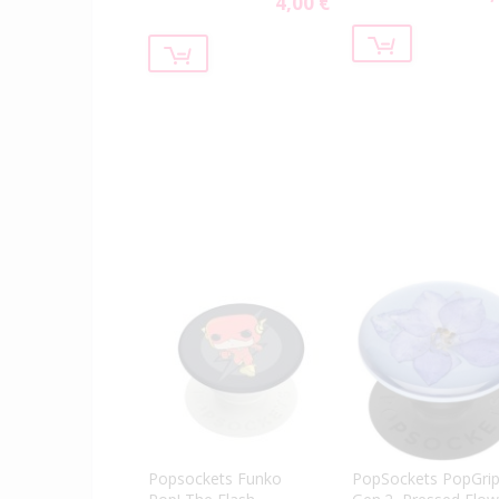
4,00 €
Special
Pri
Price
Popsockets Funko
PopSockets PopGri