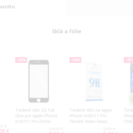
puzdru
Sklá a fólie
-50%
-50%
-40
Tvrdené sklo 3D Full
Tvrdené sklo na Apple
Tvrd
Glue pre Apple iPhone
iPhone X/XS/11 Pro
iPho
X/XS/11 Pro čierne
Flexible Nano Glass
ONE 
99 €
9H
Qual
14,99 €
9,99 €
00 €
cial