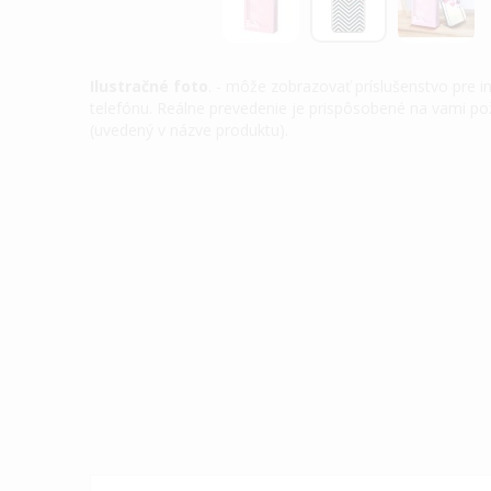
Ilustračné foto
. - môže zobrazovať príslušenstvo pre 
telefónu. Reálne prevedenie je prispôsobené na vami 
(uvedený v názve produktu).
Preskočiť
na
začiatok
galérie
obrázkov