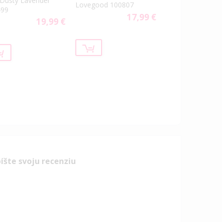
 Dusty Lavender
Lovegood 100807
499
17,99 €
19,99 €
íšte svoju recenziu