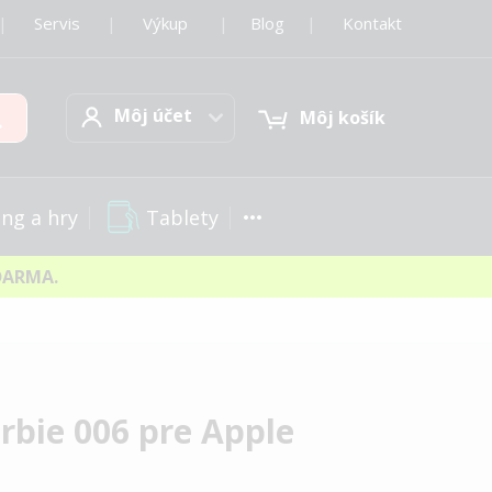
|
Servis
|
Výkup
|
Blog
|
Kontakt
Môj účet
Hľadať
Môj účet
Môj košík
Tablety
ng a hry
DARMA.
rbie 006 pre Apple