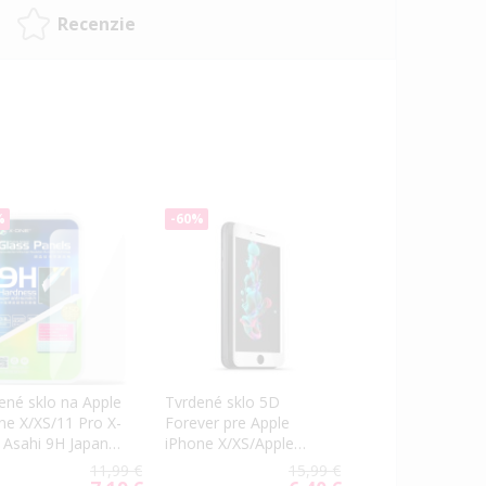
Recenzie
%
-60%
ené sklo na Apple
Tvrdené sklo 5D
ne X/XS/11 Pro X-
Forever pre Apple
Asahi 9H Japan
iPhone X/XS/Apple
ity 0.3mm
iPhone 11 Pro biele
11,99 €
15,99 €