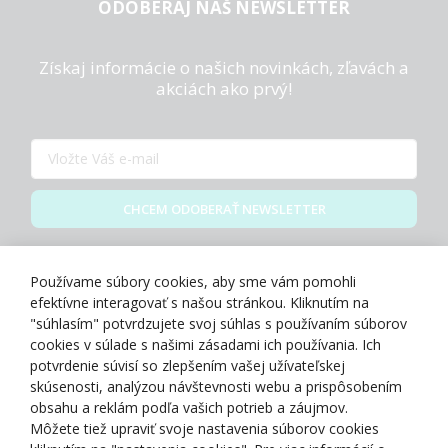
ODOBERAJ NÁŠ NEWSLETTER
Získaj informácie o našich novinkách, zľavách a
akciách ako prvý!
CHCEM ODOBERAŤ NEWSLETTER
Zásady spracovania osobných údajov
Používame súbory cookies, aby sme vám pomohli
efektívne interagovať s našou stránkou. Kliknutím na
"súhlasím" potvrdzujete svoj súhlas s používaním súborov
cookies v súlade s našimi zásadami ich používania. Ich
potvrdenie súvisí so zlepšením vašej užívateľskej
O NÁS
skúsenosti, analýzou návštevnosti webu a prispôsobením
obsahu a reklám podľa vašich potrieb a záujmov.
Môžete tiež upraviť svoje nastavenia súborov cookies
NAKUPOVANIE