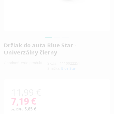
Preskočiť
Držiak do auta Blue Star -
na
Univerzálny čierny
začiatok
galérie
Ohodnoť tento produkt
SKU
1110022251
obrázkov
Značka:
Blue Star
11,99 €
7,19 €
Special
Price
5,85 €