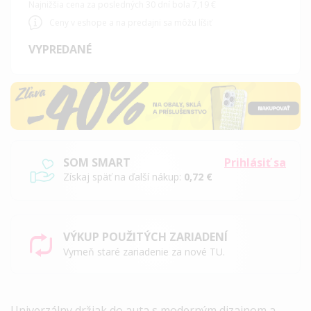
Najnižšia cena za posledných 30 dní bola 7,19 €
Ceny v eshope a na predajni sa môžu líšiť
VYPREDANÉ
SOM SMART
Prihlásiť sa
Získaj späť na ďalší nákup:
0,72 €
VÝKUP POUŽITÝCH ZARIADENÍ
Vymeň staré zariadenie za nové TU.
Univerzálny držiak do auta s moderným dizajnom a