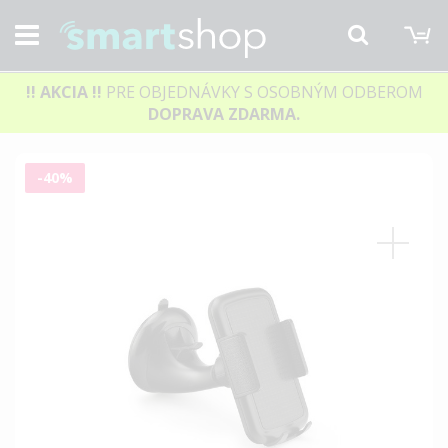
M
Hľadať
!! AKCIA
!!
PRE OBJEDNÁVKY S OSOBNÝM ODBEROM
DOPRAVA ZDARMA.
Preskočiť
-40%
na
koniec
galérie
obrázkov