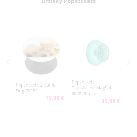
Držiaky Popsockets
Popsockets
PopS
Popsockets 2 Cat &
Translucent MagSafe
Gen.
Dog 70082
807029 mint
Minn
9 €
15,99 €
35,99 €