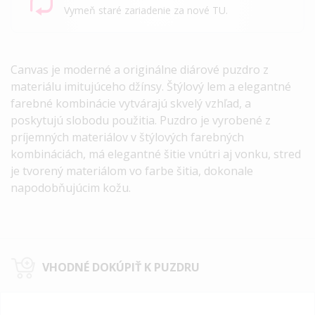
Vymeň staré zariadenie za nové TU.
Canvas
je moderné a originálne diárové puzdro z
materiálu imitujúceho džínsy. Štýlový lem a elegantné
farebné kombinácie vytvárajú skvelý vzhľad, a
poskytujú slobodu použitia. Puzdro je vyrobené z
príjemných materiálov v štýlových farebných
kombináciách, má elegantné šitie vnútri aj vonku, stred
je tvorený materiálom vo farbe šitia, dokonale
napodobňujúcim kožu.
VHODNÉ DOKÚPIŤ K PUZDRU