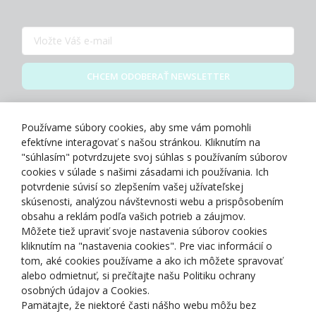
CHCEM ODOBERAŤ NEWSLETTER
Zásady spracovania osobných údajov
Používame súbory cookies, aby sme vám pomohli
efektívne interagovať s našou stránkou. Kliknutím na
"súhlasím" potvrdzujete svoj súhlas s používaním súborov
cookies v súlade s našimi zásadami ich používania. Ich
potvrdenie súvisí so zlepšením vašej užívateľskej
O NÁS
skúsenosti, analýzou návštevnosti webu a prispôsobením
obsahu a reklám podľa vašich potrieb a záujmov.
Môžete tiež upraviť svoje nastavenia súborov cookies
NAKUPOVANIE
kliknutím na "nastavenia cookies". Pre viac informácií o
tom, aké cookies používame a ako ich môžete spravovať
ZÁKAZNÍCKA ZÓNA
alebo odmietnuť, si prečítajte našu Politiku ochrany
osobných údajov a Cookies.
Pamätajte, že niektoré časti nášho webu môžu bez