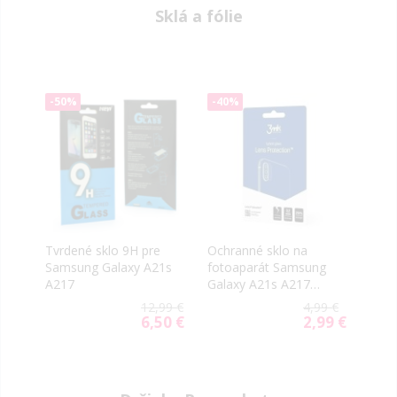
Sklá a fólie
-50%
-40%
Tvrdené sklo 9H pre
Ochranné sklo na
Samsung Galaxy A21s
fotoaparát Samsung
A217
Galaxy A21s A217
3MK Flexible (4ks)
12,99 €
4,99 €
6,50 €
2,99 €
Special
Special
Price
Price