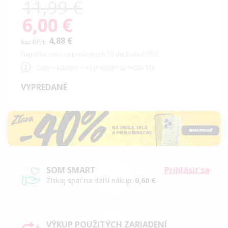
11,99 €
6,00 €
Special
Price
4,88 €
Najnižšia cena za posledných 30 dní bola 6,00 €
Ceny v eshope a na predajni sa môžu líšiť
VYPREDANÉ
SOM SMART
Prihlásiť sa
Získaj späť na ďalší nákup:
0,60 €
VÝKUP POUŽITÝCH ZARIADENÍ