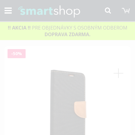
M
Hľadať
!! AKCIA
!!
PRE OBJEDNÁVKY S OSOBNÝM ODBEROM
DOPRAVA ZDARMA.
Preskočiť
-50%
na
koniec
galérie
obrázkov