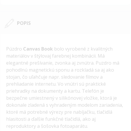
POPIS
Púzdro
Canvas Book
bolo vyrobené z kvalitných
materiálov v štýlovaj farebnej kombinácii. Má
elegantné prešívanie, zvonka aj zvnútra. Puzdro má
pohodlnú magnetickú sponu a rozkladá sa aj ako
stojan, čo uľahčuje napr. sledovanie filmov a
prehliadanie internetu. Vo vnútri sú praktické
priehradky na dokumenty a kartu. Telefón je
bezpečne umiestnený v silikónovej vložke, ktorá je
dokonale zladená s vyhradeným modelom zariadenia,
ktoré má potrebné výrezy pre nabíjačku, tlačidlá
hlasitosti a ďalšie funkčné tlačidlá, ako aj
reproduktory a šošovka fotoaparátu.