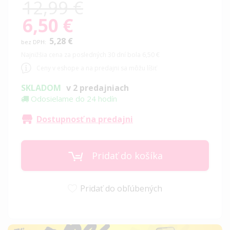
12,99 €
6,50 €
Special
Price
5,28 €
Najnižšia cena za posledných 30 dní bola 6,50 €
Ceny v eshope a na predajni sa môžu líšiť
SKLADOM
v 2 predajniach
Odosielame do 24 hodín
Dostupnosť na predajni
Pridať do košíka
Pridať do obľúbených