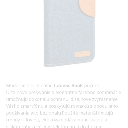
Moderné a originálne
Canvas Book
puzdro.
Dizajnové prešívanie a elegantné farebné kombinácie
umožňujú dokonalú ochranu, dizajnové zvýraznenie
Vášho smartfónu a poskytujú rovnakú slobodu jeho
používania ako bez obalu.Použité materiál imitujú
trendy rifľovinu, ekokoža dodáva punc luxusu a
silikón zabezpečí Váš telefón pred drobnými