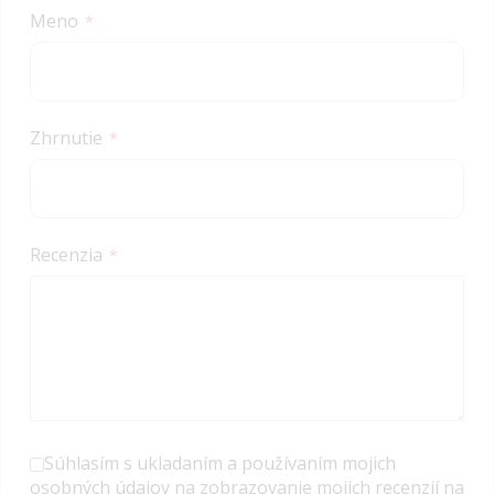
star
stars
stars
stars
stars
Meno
Zhrnutie
Recenzia
Súhlasím s ukladaním a používaním mojich
osobných údajov na zobrazovanie mojich recenzií na