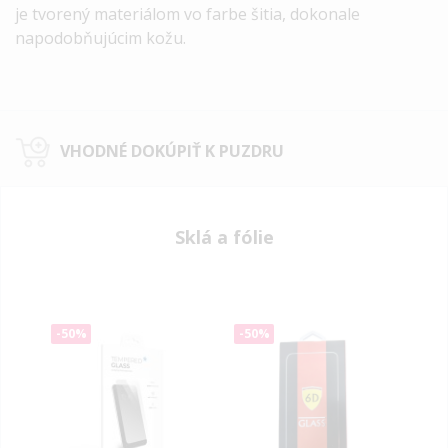
je tvorený materiálom vo farbe šitia, dokonale
napodobňujúcim kožu.
VHODNÉ DOKÚPIŤ K PUZDRU
Sklá a fólie
-50%
-50%