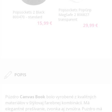
PopS
Popsockets PopGrip
rn
Popsockets 2 Black
vent
MagSafe 2 806827
800470 - standard
aute
transparent
9 €
15,99 €
29,99 €
POPIS
Púzdro
Canvas Book
bolo vyrobené z kvalitných
materiálov v štýlovaj farebnej kombinácii. Má
elegantné prešívanie, zvonka aj zvnútra. Puzdro má