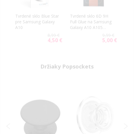
Tvrdené sklo Blue Star
Tvrdené sklo 6D 9H
pre Samsung Galaxy
Full Glue na Samsung
A10
Galaxy A10 A105
čierne
8,99 €
9,99 €
4,50 €
5,00 €
Special
Special
Price
Price
Držiaky Popsockets
-40