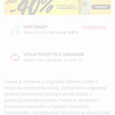
SOM SMART
Prihlásiť sa
Získaj späť na ďalší nákup:
0,65 €
VÝKUP POUŽITÝCH ZARIADENÍ
Vymeň staré zariadenie za nové TU.
Canvas
je moderné a originálne diárové puzdro z
materiálu imitujúceho džínsy. Štýlový lem a elegantné
farebné kombinácie vytvárajú skvelý vzhľad, a
poskytujú slobodu použitia. Puzdro je vyrobené z
príjemných materiálov v štýlových farebných
kombináciách, má elegantné šitie vnútri aj vonku, stred