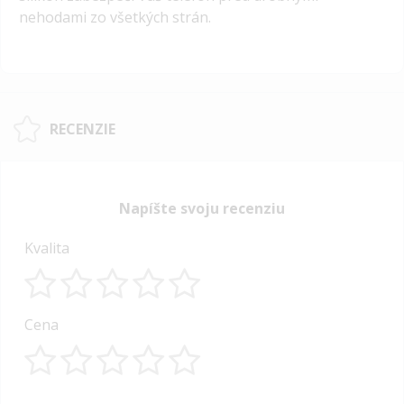
nehodami zo všetkých strán.
RECENZIE
Napíšte svoju recenziu
Kvalita
1
2
3
4
5
Cena
star
stars
stars
stars
stars
1
2
3
4
5