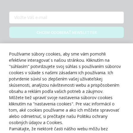
CHCEM ODOBERAŤ NEWSLETTER
Zásady spracovania osobných údajov
Používame súbory cookies, aby sme vám pomohli
efektívne interagovať s našou stránkou. Kliknutím na
"súhlasím" potvrdzujete svoj súhlas s používaním súborov
cookies v súlade s našimi zásadami ich používania. Ich
potvrdenie súvisí so zlepšením vašej užívateľskej
O NÁS
skúsenosti, analýzou návštevnosti webu a prispôsobením
obsahu a reklám podľa vašich potrieb a záujmov.
Môžete tiež upraviť svoje nastavenia súborov cookies
NAKUPOVANIE
kliknutím na "nastavenia cookies". Pre viac informácií o
tom, aké cookies používame a ako ich môžete spravovať
ZÁKAZNÍCKA ZÓNA
alebo odmietnuť, si prečítajte našu Politiku ochrany
osobných údajov a Cookies.
Pamätajte, že niektoré časti nášho webu môžu bez