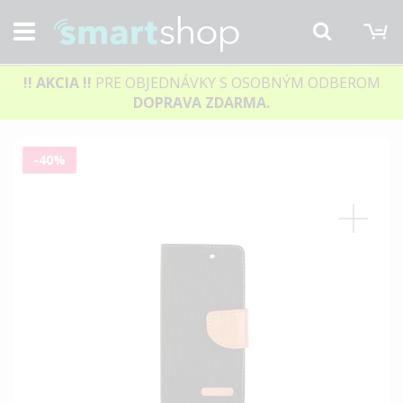
M
Hľadať
!! AKCIA
!!
PRE OBJEDNÁVKY S OSOBNÝM ODBEROM
DOPRAVA ZDARMA.
Preskočiť
-40%
na
koniec
galérie
obrázkov