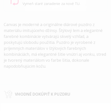
Vymeň staré zariadenie za nové TU.
Canvas
je moderné a originálne diárové puzdro z
materiálu imitujúceho džínsy. Štýlový lem a elegantné
farebné kombinácie vytvárajú skvelý vzhľad, a
poskytujú slobodu použitia. Puzdro je vyrobené z
príjemných materiálov v štýlových farebných
kombináciách, má elegantné šitie vnútri aj vonku, stred
je tvorený materiálom vo farbe šitia, dokonale
napodobňujúcim kožu.
VHODNÉ DOKÚPIŤ K PUZDRU