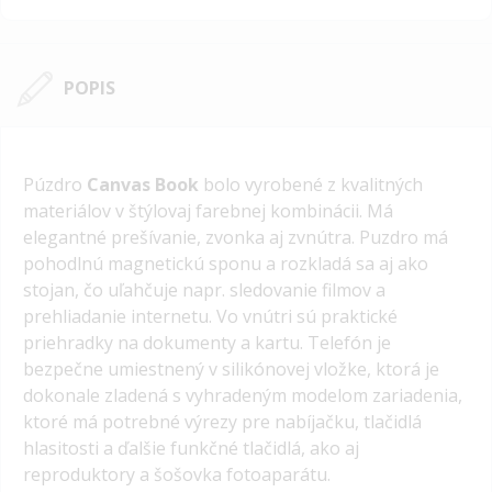
POPIS
Púzdro
Canvas Book
bolo vyrobené z kvalitných
materiálov v štýlovaj farebnej kombinácii. Má
elegantné prešívanie, zvonka aj zvnútra. Puzdro má
pohodlnú magnetickú sponu a rozkladá sa aj ako
stojan, čo uľahčuje napr. sledovanie filmov a
prehliadanie internetu. Vo vnútri sú praktické
priehradky na dokumenty a kartu. Telefón je
bezpečne umiestnený v silikónovej vložke, ktorá je
dokonale zladená s vyhradeným modelom zariadenia,
ktoré má potrebné výrezy pre nabíjačku, tlačidlá
hlasitosti a ďalšie funkčné tlačidlá, ako aj
reproduktory a šošovka fotoaparátu.