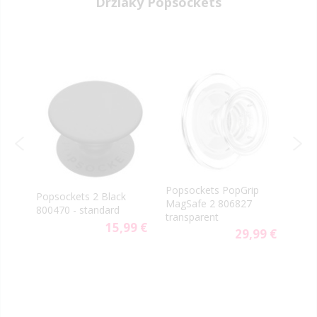
Držiaky Popsockets
-40
PopS
Popsockets PopGrip
rn
Popsockets 2 Black
vent
MagSafe 2 806827
800470 - standard
aute
transparent
9 €
15,99 €
29,99 €