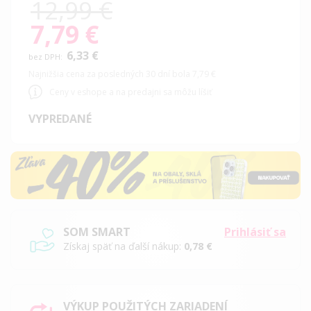
12,99 €
7,79 €
Special
Price
6,33 €
Najnižšia cena za posledných 30 dní bola 7,79 €
Ceny v eshope a na predajni sa môžu líšiť
VYPREDANÉ
SOM SMART
Prihlásiť sa
Získaj späť na ďalší nákup:
0,78 €
VÝKUP POUŽITÝCH ZARIADENÍ