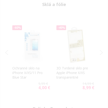
Sklá a fólie
-60%
-40%
-50
le
Ochranné sklo na
3D Tvrdené sklo pre
Sklo
iPhone X/XS/11 Pro
Apple iPhone X/XS
X/XS
Blue Star
transparentné
9 €
9,99 €
14,99 €
00 €
4,00 €
8,99 €
ial
Special
Special
e
Price
Price