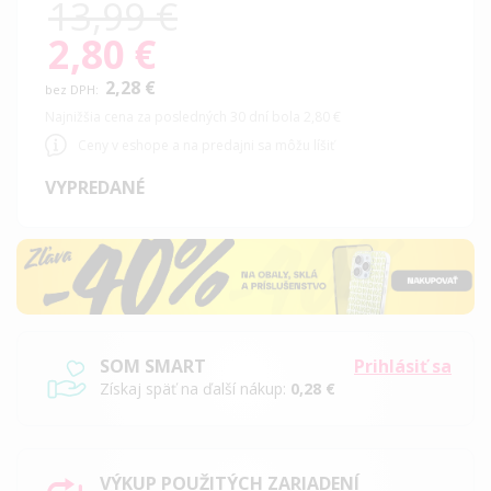
13,99 €
2,80 €
Special
Price
2,28 €
Najnižšia cena za posledných 30 dní bola 2,80 €
Ceny v eshope a na predajni sa môžu líšiť
VYPREDANÉ
SOM SMART
Prihlásiť sa
Získaj späť na ďalší nákup:
0,28 €
VÝKUP POUŽITÝCH ZARIADENÍ