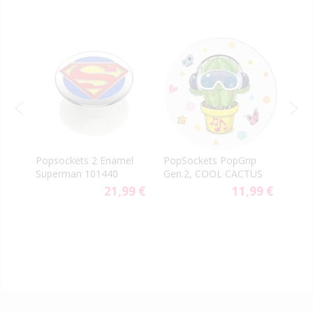
t
Popsockets 2 Enamel
PopSockets PopGrip
Pops
Superman 101440
Gen.2, COOL CACTUS
100
9 €
21,99 €
11,99 €