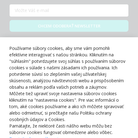
CHCEM ODOBERAŤ NEWSLETTER
Zásady spracovania osobných údajov
Používame súbory cookies, aby sme vám pomohli
efektívne interagovať s našou stránkou. Kliknutím na
"súhlasím" potvrdzujete svoj súhlas s používaním súborov
cookies v súlade s našimi zásadami ich používania. Ich
potvrdenie súvisí so zlepšením vašej užívateľskej
O NÁS
skúsenosti, analýzou návštevnosti webu a prispôsobením
obsahu a reklám podľa vašich potrieb a záujmov.
Môžete tiež upraviť svoje nastavenia súborov cookies
NAKUPOVANIE
kliknutím na "nastavenia cookies". Pre viac informácií o
tom, aké cookies používame a ako ich môžete spravovať
ZÁKAZNÍCKA ZÓNA
alebo odmietnuť, si prečítajte našu Politiku ochrany
osobných údajov a Cookies.
Pamätajte, že niektoré časti nášho webu môžu bez
NAŠE OCENENIA
súborov cookies fungovať obmedzene alebo vôbec.