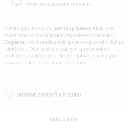
Vymeň staré zariadenie za nové TU.
Puzdro typu knižka na
Samsung Galaxy A02s
je od
overeného výrobcu
Forcell
v modelovom prevedení
Elegance
, ktoré predstavuje spojenie luxusného štýlu a
funkčnosti. Obal vyniká precíznym spracovaním a
praktickou funkčnosťou. Skryté zapínanie na magnet
zabraňuje neočakávanému otvoreniu.
VHODNÉ DOKÚPIŤ K PUZDRU
Sklá a fólie