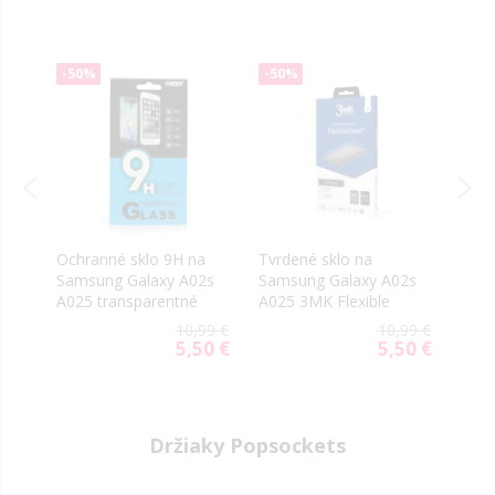
-50%
-50%
-50
Ochranné sklo 9H na
Tvrdené sklo na
Tvrd
2s
Samsung Galaxy A02s
Samsung Galaxy A02s
Scre
A025 transparentné
A025 3MK Flexible
Glue
Gala
99 €
10,99 €
10,99 €
celo
00 €
5,50 €
5,50 €
ial
Special
Special
e
Price
Price
Držiaky Popsockets