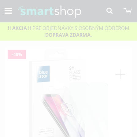
M
Hľadať
!! AKCIA
!!
PRE OBJEDNÁVKY S OSOBNÝM ODBEROM
DOPRAVA ZDARMA.
Preskočiť
-40%
na
koniec
galérie
obrázkov