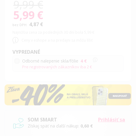
9,99 €
5,99 €
Special
Price
4,87 €
Najnižšia cena za posledných 30 dní bola 5,99 €
Ceny v eshope a na predajni sa môžu líšiť
VYPREDANÉ
Odborné nalepenie skla/fólie
4 €
Pre registrovaných zákazníkov iba
2 €
SOM SMART
Prihlásiť sa
Získaj späť na ďalší nákup:
0,60 €