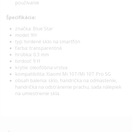
používanie
Špecifikácia:
značka: Blue Star
model: 9H
typ: tvrdené sklo na smartfón
farba: transparentná
hrúbka: 0.3 mm
tvrdosť: 9 H
krytie: oleofóbna vrstva
kompatibilita: Xiaomi Mi 10T/Mi 10T Pro 5G
obsah balenia: sklo, handrička na odmastenie,
handrička na odstránenie prachu, sada nálepiek
na umiestnenie skla