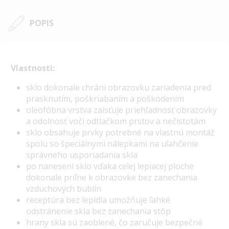
POPIS
Vlastnosti:
s
klo dokonale chráni obrazovku zariadenia pred
prasknutím, poškriabaním a poškodením
oleofóbna vrstva zaisťuje priehľadnosť obrazovky
a odolnosť voči odtlačkom prstov a nečistotám
sklo obsahuje prvky potrebné na vlastnú montáž
spolu so špeciálnymi nálepkami na uľahčenie
správneho usporiadania skla
po nanesení sklo vďaka celej lepiacej ploche
dokonale priľne k obrazovke bez zanechania
vzduchových bublín
receptúra ​​bez lepidla umožňuje ľahké
odstránenie skla bez zanechania stôp
hrany skla sú zaoblené, čo zaručuje bezpečné