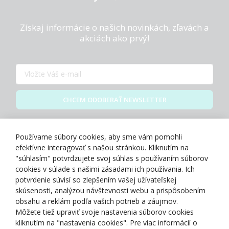
Získaj informácie o našich novinkách, zľavách a
akciách ako prvý!
CHCEM ODOBERAŤ NEWSLETTER
Zásady spracovania osobných údajov
Používame súbory cookies, aby sme vám pomohli
efektívne interagovať s našou stránkou. Kliknutím na
"súhlasím" potvrdzujete svoj súhlas s používaním súborov
cookies v súlade s našimi zásadami ich používania. Ich
potvrdenie súvisí so zlepšením vašej užívateľskej
O NÁS
skúsenosti, analýzou návštevnosti webu a prispôsobením
obsahu a reklám podľa vašich potrieb a záujmov.
Môžete tiež upraviť svoje nastavenia súborov cookies
NAKUPOVANIE
kliknutím na "nastavenia cookies". Pre viac informácií o