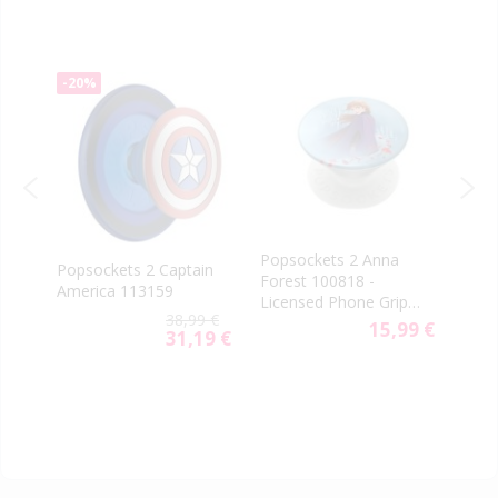
-20%
Popsockets 2 Anna
Pops
Popsockets 2 Captain
rn
Forest 100818 -
Grip
America 113159
Licensed Phone Grip
805
9 €
38,99 €
and Stand
15,99 €
31,19 €
Special
Price