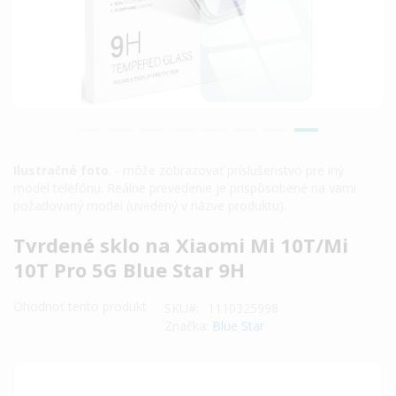
Ilustračné foto
. - môže zobrazovať príslušenstvo pre iný
model telefónu. Reálne prevedenie je prispôsobené na vami
požadovaný model (uvedený v názve produktu).
Preskočiť
Tvrdené sklo na Xiaomi Mi 10T/Mi
na
10T Pro 5G Blue Star 9H
začiatok
galérie
Ohodnoť tento produkt
SKU
1110325998
obrázkov
Značka:
Blue Star