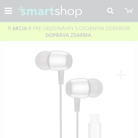
M
Hľadať
!! AKCIA
!!
PRE OBJEDNÁVKY S OSOBNÝM ODBEROM
DOPRAVA ZDARMA.
Preskočiť
na
koniec
galérie
obrázkov