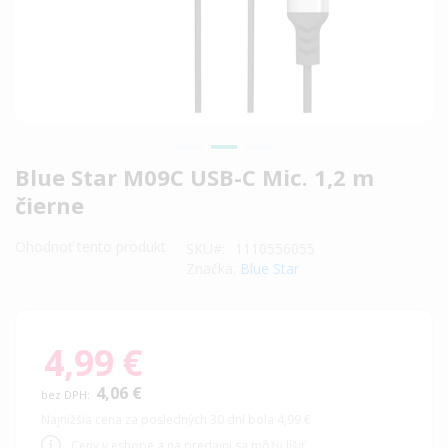
Preskočiť
Blue Star M09C USB-C Mic. 1,2 m
na
čierne
začiatok
galérie
Ohodnoť tento produkt
SKU
1110556055
obrázkov
Značka:
Blue Star
4,99 €
4,06 €
Najnižšia cena za posledných 30 dní bola 4,99 €
Ceny v eshope a na predajni sa môžu líšiť