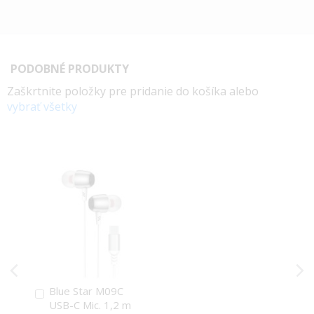
PODOBNÉ PRODUKTY
Zaškrtnite položky pre pridanie do košíka alebo
vybrať všetky
Blue Star M09C
Pridať
USB-C Mic. 1,2 m
do