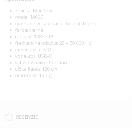
značka: Blue Star
model: M09C
typ: káblové slúchadlá do uší (štuple)
farba: čierna
citlivosť: 108±3dB
frekvenčná odozva: 20 – 20 000 Hz
impedancia: 32Ω
konektor: USB-C
vstavaný mikrofón: áno
dĺžka kábla: 120 cm
hmotnosť: 13.1 g
RECENZIE