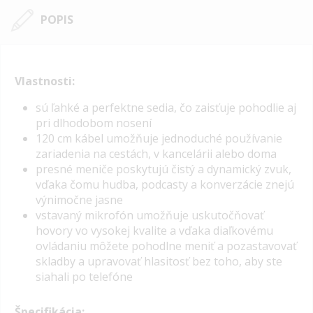
POPIS
Vlastnosti:
sú ľahké a perfektne sedia, čo zaisťuje pohodlie aj
pri dlhodobom nosení
120 cm kábel umožňuje jednoduché používanie
zariadenia na cestách, v kancelárii alebo doma
presné meniče poskytujú čistý a dynamický zvuk,
vďaka čomu hudba, podcasty a konverzácie znejú
výnimočne jasne
vstavaný mikrofón umožňuje uskutočňovať
hovory vo vysokej kvalite a vďaka diaľkovému
ovládaniu môžete pohodlne meniť a pozastavovať
skladby a upravovať hlasitosť bez toho, aby ste
siahali po telefóne
Špecifikácia: