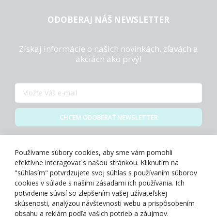
ODOBERAJ NÁŠ NEWSLETTER
Získaj informácie o našich novinkách, zľavách a
akciách ako prvý!
CHCEM ODOBERAŤ NEWSLETTER
Zásady spracovania osobných údajov
Používame súbory cookies, aby sme vám pomohli
efektívne interagovať s našou stránkou. Kliknutím na
"súhlasím" potvrdzujete svoj súhlas s používaním súborov
cookies v súlade s našimi zásadami ich používania. Ich
potvrdenie súvisí so zlepšením vašej užívateľskej
O NÁS
skúsenosti, analýzou návštevnosti webu a prispôsobením
obsahu a reklám podľa vašich potrieb a záujmov.