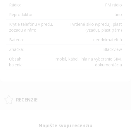
Rádio:
FM rádio
Reproduktor:
áno
Krytie telefónu v predu,
Tvrdené sklo (vpredu), plast
zozadu a rám:
(vzadu), plast (rám)
Batéria:
neodnímateľná
Značka:
Blackview
Obsah
mobil, kábel, ihla na vyberanie SIM,
balenia:
dokumentácia
RECENZIE
Napíšte svoju recenziu