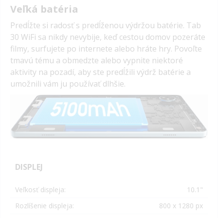
Veľká batéria
Predĺžte si radosť s predĺženou výdržou batérie. Tab
30 WiFi sa nikdy nevybije, keď cestou domov pozeráte
filmy, surfujete po internete alebo hráte hry. Povoľte
tmavú tému a obmedzte alebo vypnite niektoré
aktivity na pozadí, aby ste predĺžili výdrž batérie a
umožnili vám ju používať dlhšie.
DISPLEJ
Veľkosť displeja:
10.1"
Rozlíšenie displeja:
800 x 1280 px