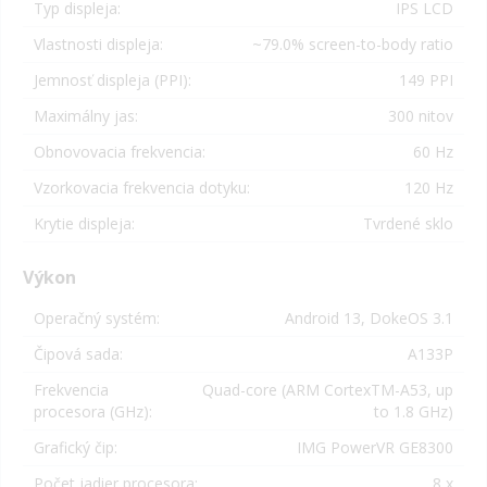
Typ displeja:
IPS LCD
Vlastnosti displeja:
~79.0% screen-to-body ratio
Jemnosť displeja (PPI):
149 PPI
Maximálny jas:
300 nitov
Obnovovacia frekvencia:
60 Hz
Vzorkovacia frekvencia dotyku:
120 Hz
Krytie displeja:
Tvrdené sklo
Výkon
Operačný systém:
Android 13, DokeOS 3.1
Čipová sada:
A133P
Frekvencia
Quad-core (ARM CortexTM-A53, up
procesora (GHz):
to 1.8 GHz)
Grafický čip:
IMG PowerVR GE8300
Počet jadier procesora:
8 x