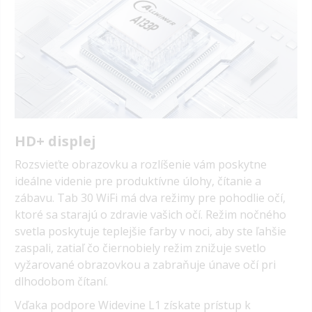
HD+ displej
Rozsvieťte obrazovku a rozlíšenie vám poskytne
ideálne videnie pre produktívne úlohy, čítanie a
zábavu. Tab 30 WiFi má dva režimy pre pohodlie očí,
ktoré sa starajú o zdravie vašich očí. Režim nočného
svetla poskytuje teplejšie farby v noci, aby ste ľahšie
zaspali, zatiaľ čo čiernobiely režim znižuje svetlo
vyžarované obrazovkou a zabraňuje únave očí pri
dlhodobom čítaní.
Vďaka podpore Widevine L1 získate prístup k