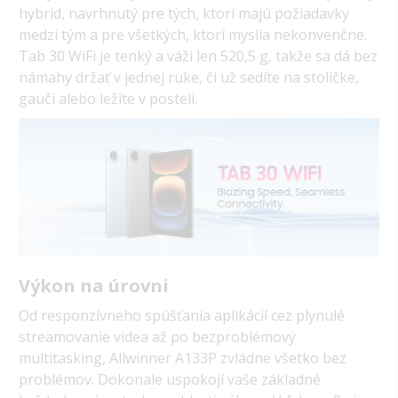
hybrid, navrhnutý pre tých, ktorí majú požiadavky
medzi tým a pre všetkých, ktorí myslia nekonvenčne.
Tab 30 WiFi je tenký a váži len 520,5 g, takže sa dá bez
námahy držať v jednej ruke, či už sedíte na stoličke,
gauči alebo ležíte v posteli.
Výkon na úrovni
Od responzívneho spúšťania aplikácií cez plynulé
streamovanie videa až po bezproblémový
multitasking, Allwinner A133P zvládne všetko bez
problémov. Dokonale uspokojí vaše základné