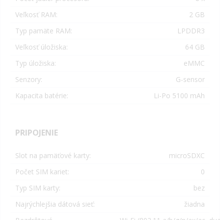
Veľkosť RAM:
2 GB
Typ pamäte RAM:
LPDDR3
Veľkosť úložiska:
64 GB
Typ úložiska:
eMMC
Senzory:
G-sensor
Kapacita batérie:
Li-Po 5100 mAh
PRIPOJENIE
Slot na pamäťové karty:
microSDXC
Počet SIM kariet:
0
Typ SIM karty:
bez
Najrýchlejšia dátová sieť:
žiadna