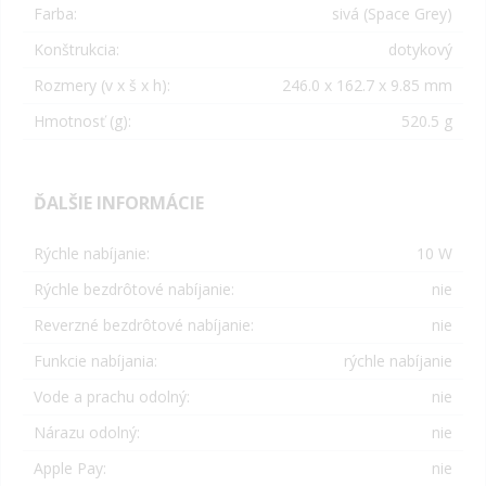
Farba:
sivá (Space Grey)
Konštrukcia:
dotykový
Rozmery (v x š x h):
246.0 x 162.7 x 9.85 mm
Hmotnosť (g):
520.5 g
ĎALŠIE INFORMÁCIE
Rýchle nabíjanie:
10 W
Rýchle bezdrôtové nabíjanie:
nie
Reverzné bezdrôtové nabíjanie:
nie
Funkcie nabíjania:
rýchle nabíjanie
Vode a prachu odolný:
nie
Nárazu odolný:
nie
Apple Pay:
nie