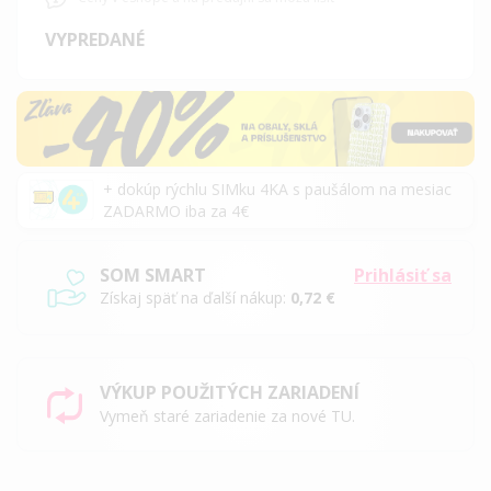
VYPREDANÉ
+ dokúp rýchlu SIMku 4KA s paušálom na mesiac
ZADARMO iba za 4€
SOM SMART
Prihlásiť sa
Získaj späť na ďalší nákup:
0,72 €
VÝKUP POUŽITÝCH ZARIADENÍ
Vymeň staré zariadenie za nové TU.