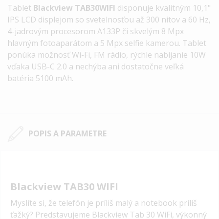
Tablet
Blackview TAB30WIFI
disponuje kvalitným 10,1"
IPS LCD displejom so svetelnosťou až 300 nitov a 60 Hz,
4-jadrovým procesorom A133P či skvelým 8 Mpx
hlavným fotoaparátom a 5 Mpx selfie kamerou. Tablet
ponúka možnosť Wi-Fi, FM rádio, rýchle nabíjanie 10W
vďaka USB-C 2.0 a nechýba ani dostatočne veľká
batéria 5100 mAh.
POPIS A PARAMETRE
Blackview TAB30 WIFI
Myslíte si, že telefón je príliš malý a notebook príliš
ťažký? Predstavujeme Blackview Tab 30 WiFi, výkonný