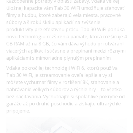
každodenné potreby v oblasti zábavy. Vďaka veľkej
úložnej kapacite vám Tab 30 WiFi umožňuje sťahovať
filmy a hudbu, ktoré zaberajú veľa miesta, pracovné
súbory a širokú škálu aplikácií na zvýšenie
produktivity pre efektívnu prácu. Tab 30 WiFi ponúka
novú technológiu rozšírenia pamäte, ktorá rozširuje 4
GB RAM až na 8 GB, čo vám dáva výhodu pri otváraní
viacerých aplikácií súčasne a prepínaní medzi rôznymi
aplikáciami s mimoriadne plynulým prepínaním.
Vďaka pokročilej technológii WiFi 6, ktorú používa
Tab 30 WiFi, je streamovanie oveľa lepšie a vy si
môžete vychutnať filmy v rozlíšení 8K, sťahovanie a
nahrávanie veľkých súborov a rýchle hry – to všetko
bez načítavania. Vychutnajte si spoľahlivé pokrytie od
garáže až po druhé poschodie a získajte ultrarýchle
pripojenie.