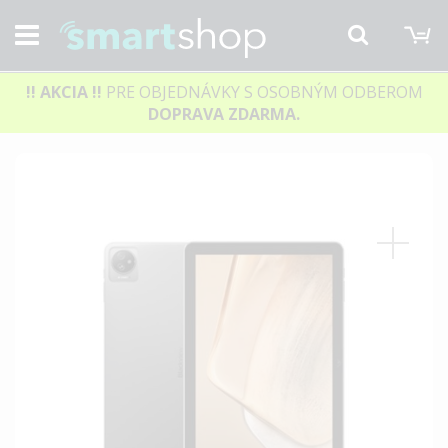
M
Hľadať
!! AKCIA
!!
PRE OBJEDNÁVKY S OSOBNÝM ODBEROM
DOPRAVA ZDARMA.
Preskočiť
na
koniec
galérie
obrázkov