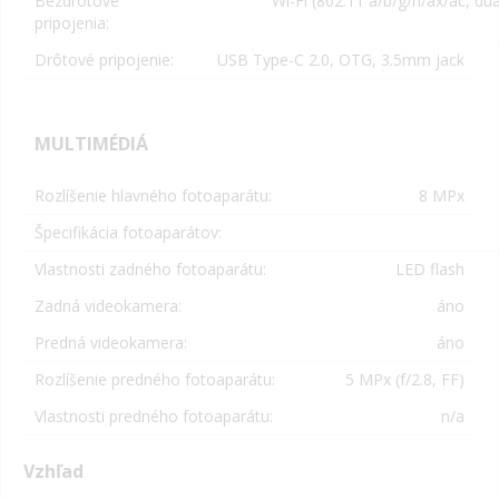
Bezdrôtové
Wi-Fi (802.11 a/b/g/n/ax/ac, du
pripojenia:
Drôtové pripojenie:
USB Type-C 2.0, OTG, 3.5mm jack
MULTIMÉDIÁ
Rozlíšenie hlavného fotoaparátu:
8 MPx
Špecifikácia fotoaparátov:
Vlastnosti zadného fotoaparátu:
LED flash
Zadná videokamera:
áno
Predná videokamera:
áno
Rozlíšenie predného fotoaparátu:
5 MPx (f/2.8, FF)
Vlastnosti predného fotoaparátu:
n/a
Vzhľad