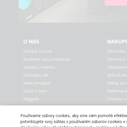
O NÁS
NAKUP
Prečítaj si o nás
Obchodné 
Rozbehni svoj smartshop
Výmena a v
Vybuduj si kariéru
Odstúpeni
Kontaktuj nás
Spôsob do
Naše predajne
Nákup na s
Súťaž s nami
Reklamáci
Magazín
Ochrana o
Nastaveni
Všetky zna
Používame súbory cookies, aby sme vám pomohli efektívne
potvrdzujete svoj súhlas s používaním súborov cookies v s