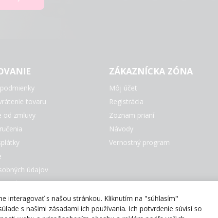
OVANIE
ZÁKAZNÍCKA ZÓNA
podmienky
Môj účet
rátenie tovaru
Registrácia
e od zmluvy
Zoznam prianí
ručenia
Návody
plátky
Vernostný program
e
sobných údajov
e Cookies
čky
 interagovať s našou stránkou. Kliknutím na "súhlasím"
úlade s našimi zásadami ich používania. Ich potvrdenie súvisí so