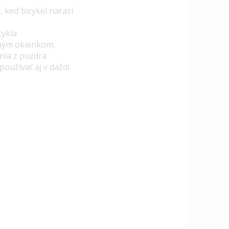
 keď bicykel narazí
cykla
čným okienkom,
nia z puzdra
oužívať aj v daždi