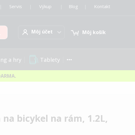
|
Servis
|
Výkup
|
Blog
|
Kontakt
Môj účet
Hľadať
Môj účet
Môj košík
Tablety
ng a hry
DARMA.
na bicykel na rám, 1.2L,