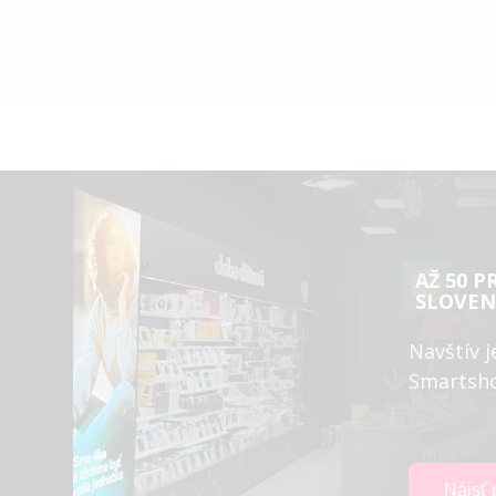
AŽ 50 P
SLOVEN
Navštív j
Smartsh