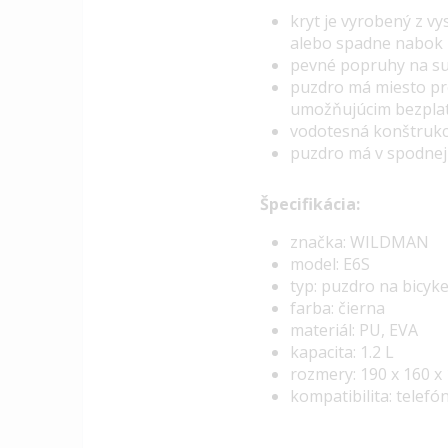
k
ryt je vyrobený z v
alebo spadne nabok
pevné popruhy na su
puzdro má miesto pr
umožňujúcim bezplat
vodotesná konštrukci
puzdro má v spodnej č
Špecifikácia:
značka: WILDMAN
model: E6S
typ: puzdro na bicyk
farba: čierna
materiál: PU, EVA
kapacita: 1.2 L
rozmery: 190 x 160 
kompatibilita: telefón