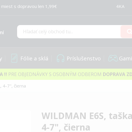
 miest s dopravou len 1,99€
4KA
ní
Hľadať
y
Fólie a sklá
Príslušenstvo
Gami
IA
!!
PRE OBJEDNÁVKY S OSOBNÝM ODBEROM
DOPRAVA Z
 4-7", čierna
WILDMAN E6S, taška 
4-7", čierna