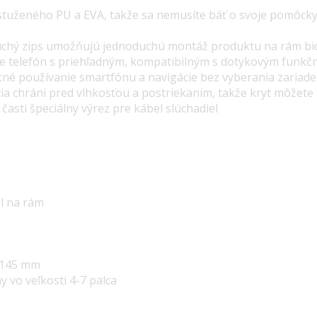
ystuženého PU a EVA, takže sa nemusíte báť o svoje pomôcky,
chý zips umožňujú jednoduchú montáž produktu na rám bi
e telefón s priehľadným, kompatibilným s dotykovým funk
né používanie smartfónu a navigácie bez vyberania zariade
a chráni pred vlhkosťou a postriekaním, takže kryt môžete p
asti špeciálny výrez pre kábel slúchadiel
el na rám
x 145 mm
y vo veľkosti 4-7 palca