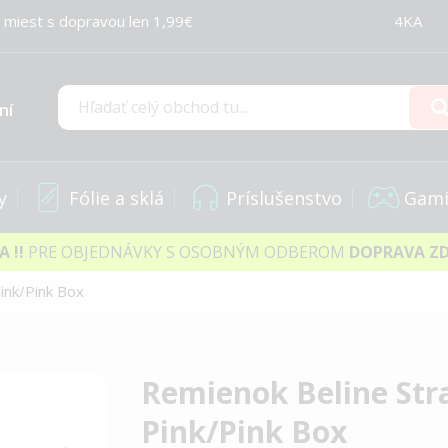
 miest s dopravou len 1,99€
4KA
ní
Hľadať
y
Fólie a sklá
Príslušenstvo
Gami
IA
!!
PRE OBJEDNÁVKY S OSOBNÝM ODBEROM
DOPRAVA Z
ink/Pink Box
Remienok Beline St
Pink/Pink Box