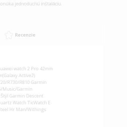
onúka jednoduchú inštaláciu.
Recenzie
Huawei watch 2 Pro 42mm
(Galaxy Active2)
20/R730/R810 Garmin
45/Music/Garmin
Štýl Garmin Descent
Quartz Watch TicWatch E
teel Hr Man/Withings