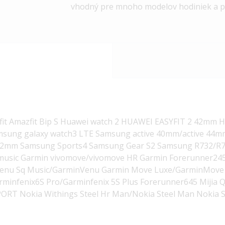
vhodný pre mnoho modelov hodiniek a p
it Amazfit Bip S Huawei watch 2 HUAWEI EASYFIT 2 42mm 
sung galaxy watch3 LTE Samsung active 40mm/active 44mm
42mm Samsung Sports4 Samsung Gear S2 Samsung R732/R7
 3 music Garmin vivomove/vivomove HR Garmin Forerunner2
enu Sq Music/GarminVenu Garmin Move Luxe/GarminMove 
minfenix6S Pro/Garminfenix 5S Plus Forerunner645 Mijia 
ORT Nokia Withings Steel Hr Man/Nokia Steel Man Nokia S