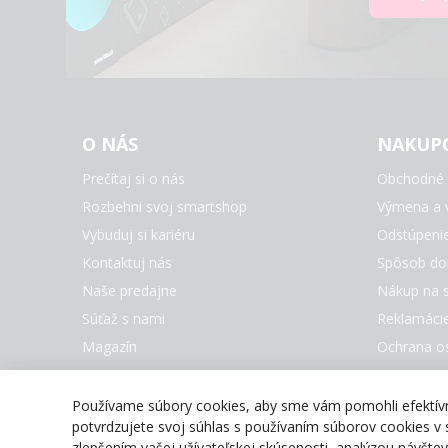
O NÁS
NAKUP
Prečítaj si o nás
Obchodné 
Rozbehni svoj smartshop
Výmena a v
Vybuduj si kariéru
Odstúpeni
Kontaktuj nás
Spôsob do
Naše predajne
Nákup na s
Súťaž s nami
Reklamáci
Magazín
Ochrana o
Nastaveni
Všetky zna
Používame súbory cookies, aby sme vám pomohli efektívne
potvrdzujete svoj súhlas s používaním súborov cookies v s
zlepšením vašej užívateľskej skúsenosti, analýzou návšt