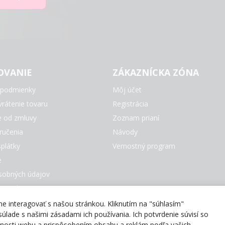
OVANIE
ZÁKAZNÍCKA ZÓNA
podmienky
Môj účet
rátenie tovaru
Registrácia
e od zmluvy
Zoznam prianí
ručenia
Návody
plátky
Vernostný program
e
sobných údajov
e Cookies
čky
 interagovať s našou stránkou. Kliknutím na "súhlasím"
úlade s našimi zásadami ich používania. Ich potvrdenie súvisí so
evnosti webu a prispôsobením obsahu a reklám podľa vašich