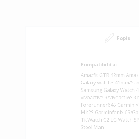
Popis
Kompatibilita:
Amazfit GTR 42mm Amazf
Galaxy watch3 41mm/Sam
Samsung Galaxy Watch 
vivoactive 3/vivoactive
Forerunner645 Garmin V
Mk2S Garminfenix 6S/Gar
TicWatch C2 LG Watch SP
Steel Man