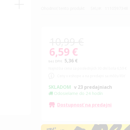
Ohodnoť tento produkt
SKU
1110597348
10,99 €
6,59 €
Special
Price
5,36 €
Najnižšia cena za posledných 30 dní bola 6,59 €
Ceny v eshope a na predajni sa môžu líšiť
SKLADOM
v 23 predajniach
Odosielame do 24 hodín
Dostupnosť na predajni