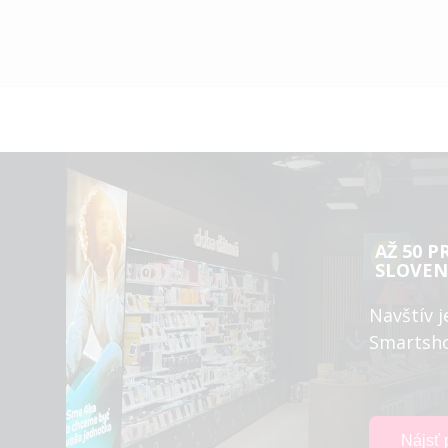
AŽ 50 P
SLOVEN
Navštív j
Smartsh