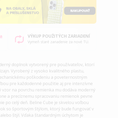
sa
VÝKUP POUŽITÝCH ZARIADENÍ
Vymeň staré zariadenie za nové TU.
erný doplnok vytvorený pre používateľov, ktorí
dizajn. Vyrobený z vysoko kvalitného plastu,
mechanickému poškodeniu a poveternostným
bou pre každodenné použitie aj pre intenzívne
ký vzor na povrchu remienka mu dodáva moderný
pone a precíznemu spracovaniu remienok pevne
nie po celý deň. Beline Cube je skvelou voľbou
enok so športovým štýlom, ktorý bude fungovať v
sť alebo štýl. Vďaka štandardným úchytom je