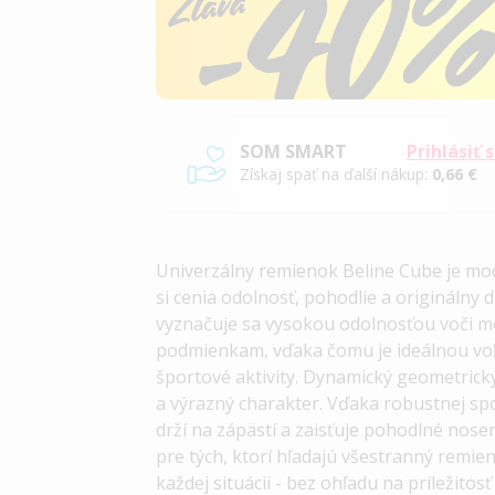
SOM SMART
Prihlásiť 
Získaj späť na ďalší nákup:
0,66 €
Univerzálny remienok Beline Cube je mod
si cenia odolnosť, pohodlie a originálny 
vyznačuje sa vysokou odolnosťou voči 
podmienkam, vďaka čomu je ideálnou voľ
športové aktivity. Dynamický geometric
a výrazný charakter. Vďaka robustnej s
drží na zápästí a zaisťuje pohodlné nose
pre tých, ktorí hľadajú všestranný remi
každej situácii - bez ohľadu na príležito