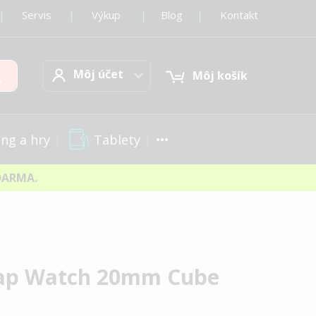
|
Servis
|
Výkup
|
Blog
|
Kontakt
Môj účet
Hľadať
Môj účet
Môj košík
Tablety
ng a hry
DARMA.
rap Watch 20mm Cube