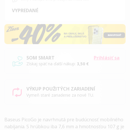
VYPREDANÉ
SOM SMART
Prihlásiť sa
Získaj späť na ďalší nákup:
3,50 €
VÝKUP POUŽITÝCH ZARIADENÍ
Vymeň staré zariadenie za nové TU.
Baseus PicoGo je navrhnutá pre budúcnosť mobilného
nabíjania.
S hrúbkou iba 7,6 mm a hmotnosťou 107 g je