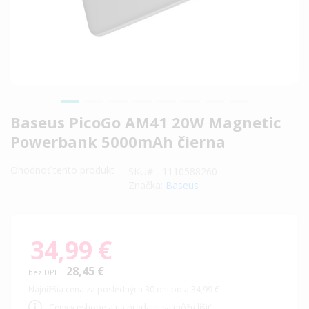
Preskočiť
Baseus PicoGo AM41 20W Magnetic
na
Powerbank 5000mAh čierna
začiatok
galérie
Ohodnoť tento produkt
SKU
1110588260
obrázkov
Značka:
Baseus
34,99 €
28,45 €
Najnižšia cena za posledných 30 dní bola 34,99 €
Ceny v eshope a na predajni sa môžu líšiť