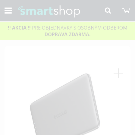
M
Hľadať
!! AKCIA
!!
PRE OBJEDNÁVKY S OSOBNÝM ODBEROM
DOPRAVA ZDARMA.
Preskočiť
na
koniec
galérie
obrázkov