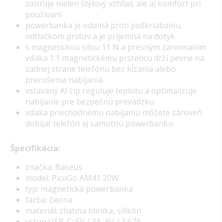
zaisťuje nielen štýlový vzhľad, ale aj komfort pri
používaní
powerbanka je odolná proti poškriabaniu,
odtlačkom prstov a je príjemná na dotyk
s magnetickou silou 11 N a presným zarovnaním
vďaka 1:1 magnetickému prstencu drží pevne na
zadnej strane telefónu bez kĺzania alebo
prerušenia nabíjania
vstavaný AI čip reguluje teplotu a optimalizuje
nabíjanie pre bezpečnú prevádzku
vďaka priechodnému nabíjaniu môžete zároveň
dobíjať telefón aj samotnú powerbanku
Špecifikácia:
značka: Baseus
model: PicoGo AM41 20W
typ: magnetická powerbanka
farba: čierna
materiál: zliatina hliníka, silikón
vstup USB-C: 5V / 3A, 9V / 1.67A