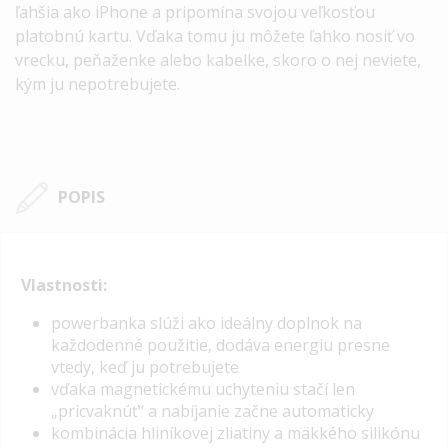
ľahšia ako iPhone a pripomína svojou veľkosťou
platobnú kartu.
Vďaka tomu ju môžete ľahko nosiť vo
vrecku, peňaženke alebo kabelke, skoro o nej neviete,
kým ju nepotrebujete.
POPIS
Vlastnosti:
powerbanka slúži ako ideálny doplnok na
každodenné použitie, dodáva energiu presne
vtedy, keď ju potrebujete
vďaka magnetickému uchyteniu stačí len
„pricvaknúť“ a nabíjanie začne automaticky
kombinácia hliníkovej zliatiny a mäkkého silikónu