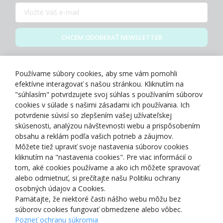
CHCEM ODOBERAŤ NEWSLETTER
Zásady spracovania osobných údajov
Používame súbory cookies, aby sme vám pomohli
efektívne interagovať s našou stránkou. Kliknutím na
"súhlasím" potvrdzujete svoj súhlas s používaním súborov
cookies v súlade s našimi zásadami ich používania. Ich
potvrdenie súvisí so zlepšením vašej užívateľskej
O NÁS
skúsenosti, analýzou návštevnosti webu a prispôsobením
obsahu a reklám podľa vašich potrieb a záujmov.
Môžete tiež upraviť svoje nastavenia súborov cookies
NAKUPOVANIE
kliknutím na "nastavenia cookies". Pre viac informácií o
tom, aké cookies používame a ako ich môžete spravovať
ZÁKAZNÍCKA ZÓNA
alebo odmietnuť, si prečítajte našu Politiku ochrany
osobných údajov a Cookies.
Pamätajte, že niektoré časti nášho webu môžu bez
NAŠE OCENENIA
súborov cookies fungovať obmedzene alebo vôbec.
Pozrieť ochranu súkromia