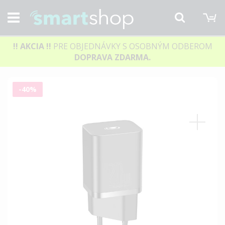
M
Hľadať
!! AKCIA
!!
PRE OBJEDNÁVKY S OSOBNÝM ODBEROM
DOPRAVA ZDARMA.
Preskočiť
-40%
na
koniec
galérie
obrázkov