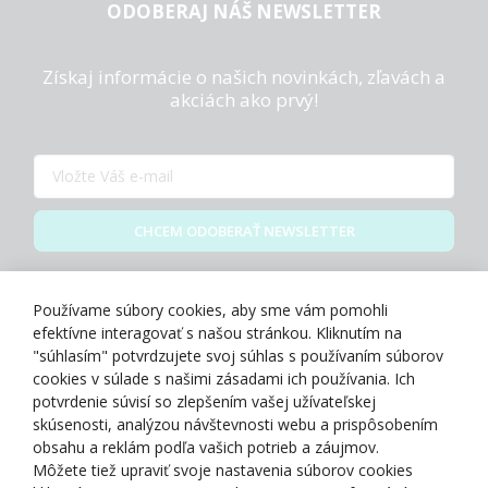
ODOBERAJ NÁŠ NEWSLETTER
Získaj informácie o našich novinkách, zľavách a
akciách ako prvý!
CHCEM ODOBERAŤ NEWSLETTER
Zásady spracovania osobných údajov
Používame súbory cookies, aby sme vám pomohli
efektívne interagovať s našou stránkou. Kliknutím na
"súhlasím" potvrdzujete svoj súhlas s používaním súborov
cookies v súlade s našimi zásadami ich používania. Ich
potvrdenie súvisí so zlepšením vašej užívateľskej
O NÁS
skúsenosti, analýzou návštevnosti webu a prispôsobením
obsahu a reklám podľa vašich potrieb a záujmov.
Môžete tiež upraviť svoje nastavenia súborov cookies
NAKUPOVANIE