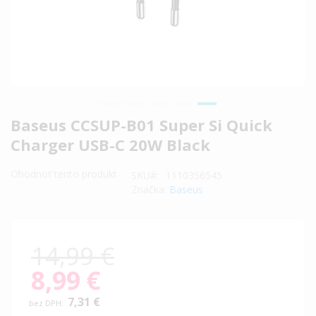
Preskočiť
Baseus CCSUP-B01 Super Si Quick
na
Charger USB-C 20W Black
začiatok
galérie
Ohodnoť tento produkt
SKU
1110356545
obrázkov
Značka:
Baseus
14,99 €
8,99 €
Special
Price
7,31 €