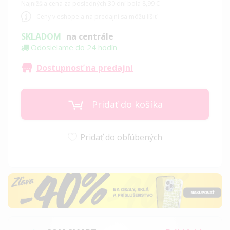
Najnižšia cena za posledných 30 dní bola 8,99 €
Ceny v eshope a na predajni sa môžu líšiť
SKLADOM
na centrále
Odosielame do 24 hodín
Dostupnosť na predajni
Pridať do košíka
Pridať do obľúbených