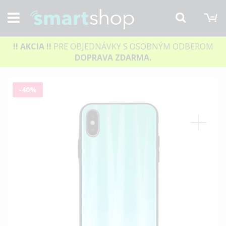
M
Hľadať
!! AKCIA
!!
PRE OBJEDNÁVKY S OSOBNÝM ODBEROM
DOPRAVA ZDARMA.
Preskočiť
-40%
na
koniec
galérie
obrázkov