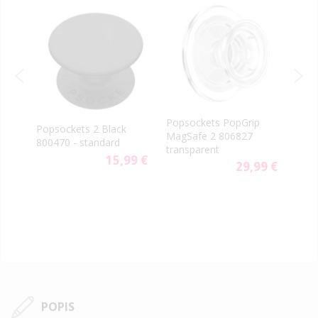
-40
PopS
Popsockets PopGrip
rn
Popsockets 2 Black
vent
MagSafe 2 806827
800470 - standard
aute
transparent
9 €
15,99 €
29,99 €
POPIS