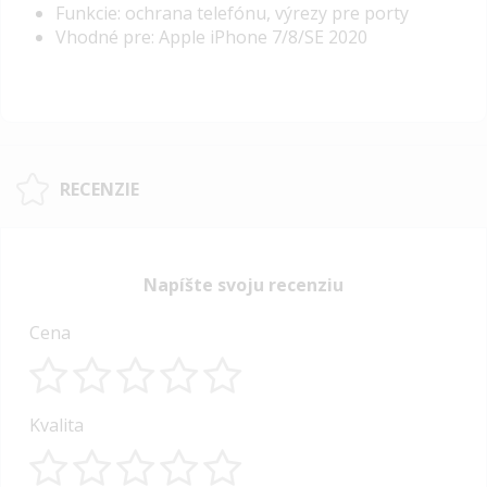
Funkcie: ochrana telefónu, výrezy pre porty
Vhodné pre: Apple iPhone 7/8/SE 2020
RECENZIE
Napíšte svoju recenziu
Cena
1
2
3
4
5
Kvalita
star
stars
stars
stars
stars