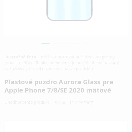
Ilustračné foto
. - môže zobrazovať príslušenstvo pre iný
model telefónu. Reálne prevedenie je prispôsobené na vami
požadovaný model (uvedený v názve produktu).
Preskočiť
Plastové puzdro Aurora Glass pre
na
Apple Phone 7/8/SE 2020 mätové
začiatok
galérie
Ohodnoť tento produkt
SKU
1110296907
obrázkov