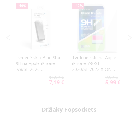
-40%
-40%
-50
ss
Tvrdené sklo Blue Star
Tvrdené sklo na Apple
Tvrd
9H na Apple iPhone
iPhone 7/8/SE
iPho
,
7/8/SE 2020
2020/SE 2022 X-ONE
Nill
transparentné
Asahi 9H Japan Quality
99 €
11,99 €
9,99 €
0.3mm
50 €
7,19 €
5,99 €
ial
Special
Special
e
Price
Price
Držiaky Popsockets