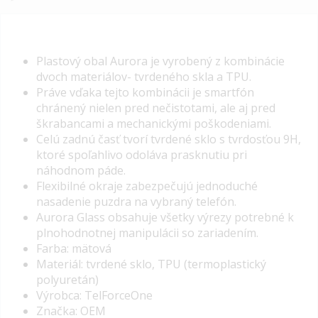
Plastový obal Aurora je vyrobený z kombinácie
dvoch materiálov- tvrdeného skla a TPU.
Práve vďaka tejto kombinácii je smartfón
chránený nielen pred nečistotami, ale aj pred
škrabancami a mechanickými poškodeniami.
Celú zadnú časť tvorí tvrdené sklo s tvrdosťou 9H,
ktoré spoľahlivo odoláva prasknutiu pri
náhodnom páde.
Flexibilné okraje zabezpečujú jednoduché
nasadenie puzdra na vybraný telefón.
Aurora Glass
obsahuje všetky výrezy potrebné k
plnohodnotnej manipulácii so zariadením.
Farba: mätová
Materiál: tvrdené sklo, TPU (termoplastický
polyuretán)
Výrobca: TelForceOne
Značka: OEM