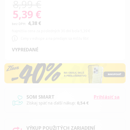
8,99 €
5,39 €
Special
Price
4,38 €
Najnižšia cena za posledných 30 dní bola 5,39 €
Ceny v eshope a na predajni sa môžu líšiť
VYPREDANÉ
SOM SMART
Prihlásiť sa
Získaj späť na ďalší nákup:
0,54 €
VÝKUP POUŽITÝCH ZARIADENÍ