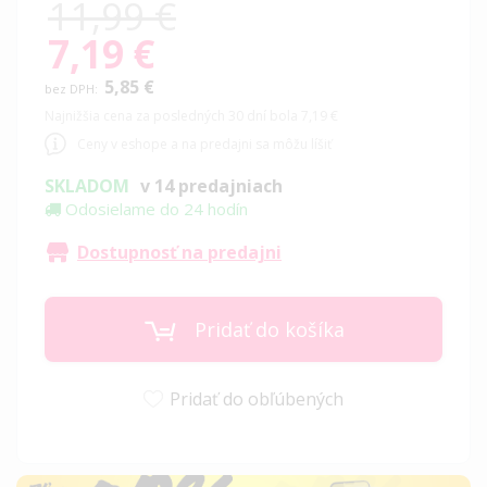
11,99 €
7,19 €
Special
Price
5,85 €
Najnižšia cena za posledných 30 dní bola 7,19 €
Ceny v eshope a na predajni sa môžu líšiť
SKLADOM
v 14 predajniach
Odosielame do 24 hodín
Dostupnosť na predajni
Pridať do košíka
Pridať do obľúbených