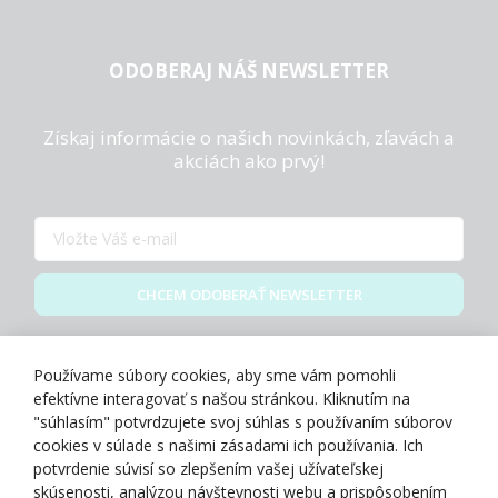
ODOBERAJ NÁŠ NEWSLETTER
Získaj informácie o našich novinkách, zľavách a
akciách ako prvý!
CHCEM ODOBERAŤ NEWSLETTER
Zásady spracovania osobných údajov
Používame súbory cookies, aby sme vám pomohli
efektívne interagovať s našou stránkou. Kliknutím na
"súhlasím" potvrdzujete svoj súhlas s používaním súborov
cookies v súlade s našimi zásadami ich používania. Ich
potvrdenie súvisí so zlepšením vašej užívateľskej
O NÁS
skúsenosti, analýzou návštevnosti webu a prispôsobením