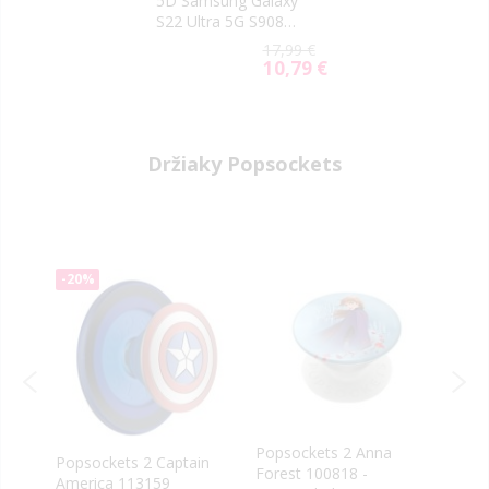
5D Samsung Galaxy
S22 Ultra 5G S908
čierne
17,99 €
10,79 €
Special
Price
Držiaky Popsockets
-20%
Popsockets 2 Anna
Pops
Popsockets 2 Captain
rn
Forest 100818 -
Grip
America 113159