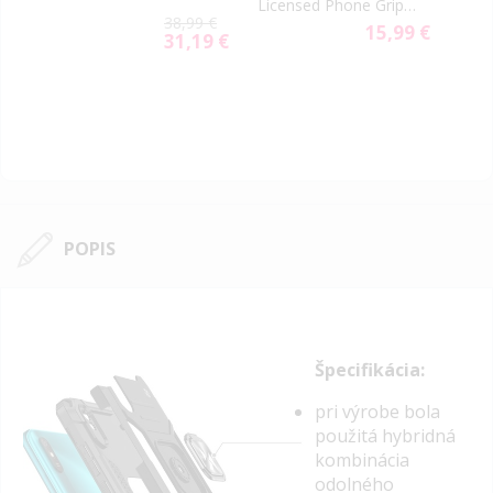
Licensed Phone Grip
805
9 €
38,99 €
and Stand
15,99 €
31,19 €
Special
Price
POPIS
Špecifikácia:
pri výrobe bola
použitá hybridná
kombinácia
odolného