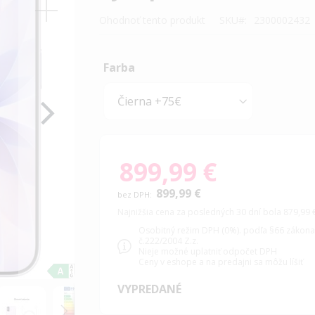
Ohodnoť tento produkt
SKU
2300002432
Farba
899,99 €
899,99 €
Najnižšia cena za posledných 30 dní bola 879,99 
Osobitný režim DPH (0%). podľa §66 zákon
č.222/2004 Z.z.
Nieje možné uplatniť odpočet DPH
Ceny v eshope a na predajni sa môžu líšiť
VYPREDANÉ