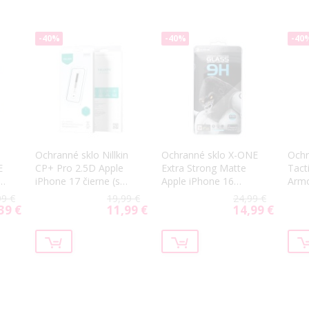
-40%
-40%
-40
Ochranné sklo Nillkin
Ochranné sklo X-ONE
Ochr
E
CP+ Pro 2.5D Apple
Extra Strong Matte
Tact
e
iPhone 17 čierne (s
Apple iPhone 16
Armo
aplikátorom)
Pro/17/17 Pro čierne
16 P
99 €
19,99 €
24,99 €
39 €
11,99 €
14,99 €
cial
Special
Special
ce
Price
Price