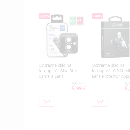
-40%
-40%
Ochranné sklo na
Ochranné sklo na
fotoaparát Blue Star
fotoaparát OBAL:M
Camera Lens
Lens Protector Appl
Protector Easy Install
iPhone 17 fialové
9,99 €
8,
Apple iPhone 17
5,99 €
5,
Special
Spe
čierne
Price
Pri