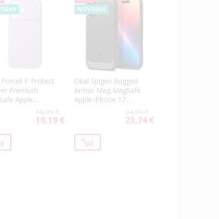
INKA
NOVINKA
 Forcell F-Protect
Obal Spigen Rugged
ber Premium
Armor Mag MagSafe
afe Apple
Apple iPhone 17
ne 17 fialový
čierny
16,99 €
24,99 €
10,19 €
23,74 €
Special
Special
Price
Price