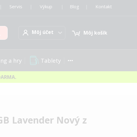
|
Servis
|
Výkup
|
Blog
|
Kontakt
Môj účet
Hľadať
Môj účet
Môj košík
Tablety
ng a hry
DARMA.
GB Lavender Nový z