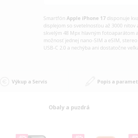
Smartfón
Apple iPhone 17
disponuje kv
displejom so svetelnosťou až 3000 nitov
skvelým 48 Mpx hlavným fotoaparátom a
možnosť jednej nano-SIM a eSIM, stereo 
USB-C 2.0 a nechýba ani dostatočne veľk
Výkup a Servis
Popis a paramet
Obaly a puzdrá
-40%
-40%
-40