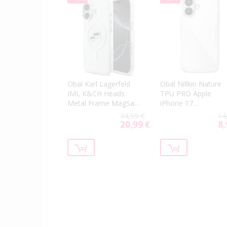
Obal Karl Lagerfeld
Obal Nillkin Nature
IML K&CH Heads
TPU PRO Apple
Metal Frame MagSafe
iPhone 17
Apple iPhone 17
transparentný
34,99 €
14
KLHMP17SHLSKCH
20,99 €
8,
Special
Spe
transparentný
Price
Pri