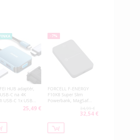
-7%
INKA
FORCELL F-ENERGY
EI HUB adaptér,
F10K8 Super Slim
 USB-C na 4K
Powerbank, MagSafe
I USB-C 1x USB-
PD3.0 QC4.0 15W,
A, modrý
25,49 €
34,99 €
10000mAh, sivá
32,54 €
Special
Price