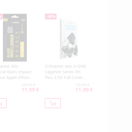
%
-40%
anné sklo
Ochranné sklo X-ONE
ical Glass Impact
Sapphire Series 9H
ur Apple iPhone
Plus 2.5D Full Cover
ro/17 čierne
Apple iPhone 16
19,99 €
19,99 €
Pro/17/17 Pro čierne
11,99 €
11,99 €
Special
Special
Price
Price