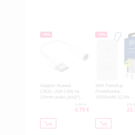
-40%
-10%
Adaptér Huawei
3MK PastelUp
CM20, USB-C(M) na
Powerbanka,
3.5mm audio jack(F),
10000mAh 22.5W
biely (Bulk)
(USB-A, USB-
7,99 €
25,9
C,2xMagSafe) biela
4,79 €
23,
Special
Spec
Price
Price