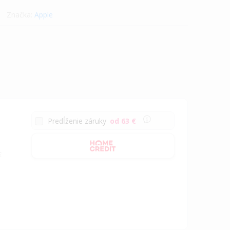
Značka:
Apple
Predĺženie záruky
od 63 €
€
a