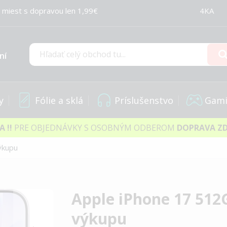
 miest s dopravou len 1,99€
4KA
ní
Hľadať
y
Fólie a sklá
Príslušenstvo
Gami
IA
!!
PRE OBJEDNÁVKY S OSOBNÝM ODBEROM
DOPRAVA Z
ýkupu
Apple iPhone 17 512
výkupu