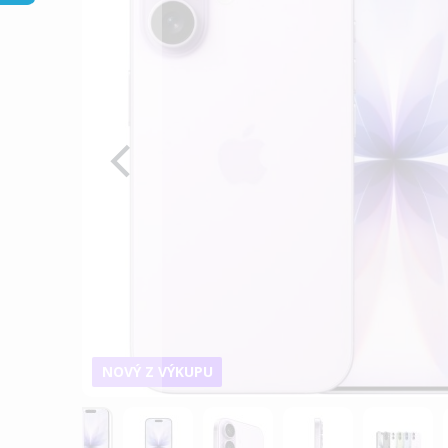
galérie
obrázkov
NOVÝ Z VÝKUPU