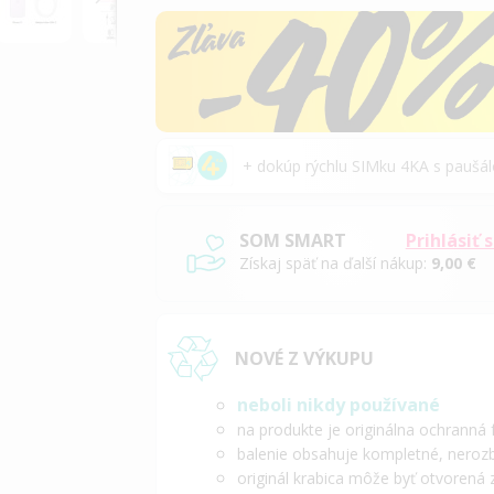
+ dokúp rýchlu SIMku 4KA s pauš
SOM SMART
Prihlásiť 
Získaj späť na ďalší nákup:
9,00 €
NOVÉ Z VÝKUPU
neboli nikdy používané
na produkte je originálna ochranná f
balenie obsahuje kompletné, nerozb
originál krabica môže byť otvorená