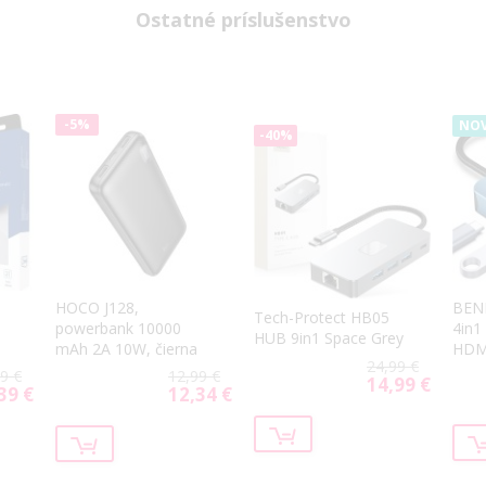
Ostatné príslušenstvo
-5%
NOV
-40%
HOCO J128,
BENF
Tech-Protect HB05
powerbank 10000
4in1
HUB 9in1 Space Grey
mAh 2A 10W, čierna
HDM
24,99 €
A VG
9 €
12,99 €
14,99 €
Special
39 €
12,34 €
ial
Special
Price
Price