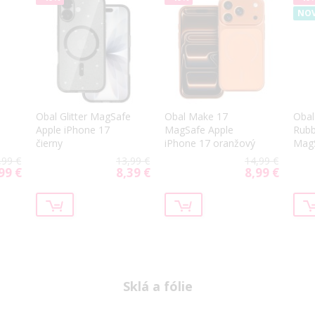
NOV
Obal Glitter MagSafe
Obal Make 17
Obal
Apple iPhone 17
MagSafe Apple
Rub
čierny
iPhone 17 oranžový
MagS
iPho
,99 €
13,99 €
14,99 €
99 €
8,39 €
8,99 €
cial
Special
Special
ce
Price
Price
Sklá a fólie