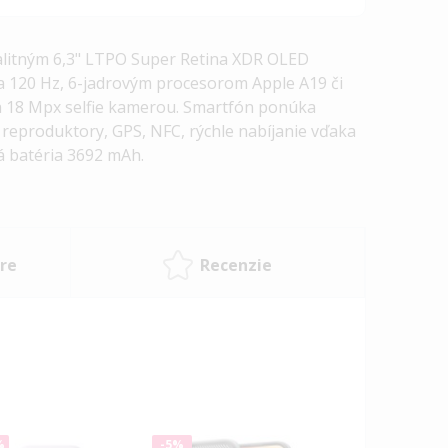
alitným 6,3" LTPO Super Retina XDR OLED
 a 120 Hz, 6-jadrovým procesorom Apple A19 či
 18 Mpx selfie kamerou. Smartfón ponúka
reproduktory, GPS, NFC, rýchle nabíjanie vďaka
á batéria 3692 mAh.
re
Recenzie
%
-5%