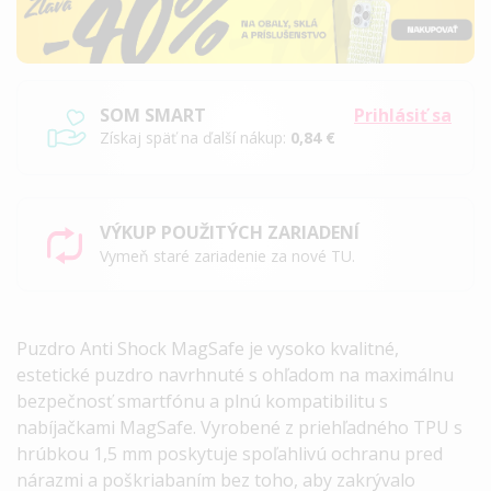
SOM SMART
Prihlásiť sa
Získaj späť na ďalší nákup:
0,84 €
VÝKUP POUŽITÝCH ZARIADENÍ
Vymeň staré zariadenie za nové TU.
Puzdro Anti Shock MagSafe je vysoko kvalitné,
estetické puzdro navrhnuté s ohľadom na maximálnu
bezpečnosť smartfónu a plnú kompatibilitu s
nabíjačkami MagSafe. Vyrobené z priehľadného TPU s
hrúbkou 1,5 mm poskytuje spoľahlivú ochranu pred
nárazmi a poškriabaním bez toho, aby zakrývalo