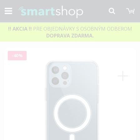
M
Hľadať
!! AKCIA
!!
PRE OBJEDNÁVKY S OSOBNÝM ODBEROM
DOPRAVA ZDARMA.
Preskočiť
-40%
na
koniec
galérie
obrázkov