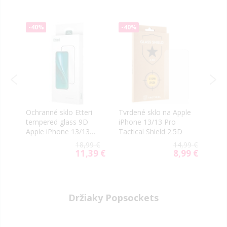
-40%
-40%
-10
le
Ochranné sklo Etteri
Tvrdené sklo na Apple
Tvrd
tempered glass 9D
iPhone 13/13 Pro
iPhone 
ro
Apple iPhone 13/13
Tactical Shield 2.5D
Monk
Pro/14
9 €
18,99 €
14,99 €
9 €
11,39 €
8,99 €
al
Special
Special
Price
Price
Držiaky Popsockets