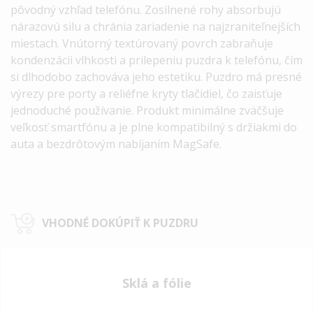
pôvodný vzhľad telefónu. Zosilnené rohy absorbujú
nárazovú silu a chránia zariadenie na najzraniteľnejších
miestach. Vnútorný textúrovaný povrch zabraňuje
kondenzácii vlhkosti a prilepeniu puzdra k telefónu, čím
si dlhodobo zachováva jeho estetiku. Puzdro má presné
výrezy pre porty a reliéfne kryty tlačidiel, čo zaisťuje
jednoduché používanie. Produkt minimálne zväčšuje
veľkosť smartfónu a je plne kompatibilný s držiakmi do
auta a bezdrôtovým nabíjaním MagSafe.
VHODNÉ DOKÚPIŤ K PUZDRU
Sklá a fólie