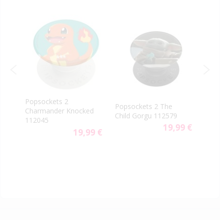
Popsockets 2
PopS
p
Popsockets 2 The
Charmander Knocked
PopG
US
Child Gorgu 112579
112045
Clas
9 €
19,99 €
19,99 €