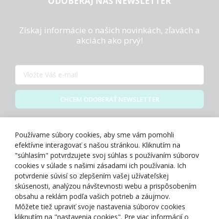
ODOBERAJ NÁŠ NEWSLETTER
Získaj informácie o našich novinkách, zľavách a
akciách ako prvý!
CHCEM ODOBERAŤ NEWSLETTER
Zásady spracovania osobných údajov
Používame súbory cookies, aby sme vám pomohli
efektívne interagovať s našou stránkou. Kliknutím na
"súhlasím" potvrdzujete svoj súhlas s používaním súborov
cookies v súlade s našimi zásadami ich používania. Ich
potvrdenie súvisí so zlepšením vašej užívateľskej
O NÁS
skúsenosti, analýzou návštevnosti webu a prispôsobením
obsahu a reklám podľa vašich potrieb a záujmov.
Môžete tiež upraviť svoje nastavenia súborov cookies
NAKUPOVANIE
kliknutím na "nastavenia cookies". Pre viac informácií o