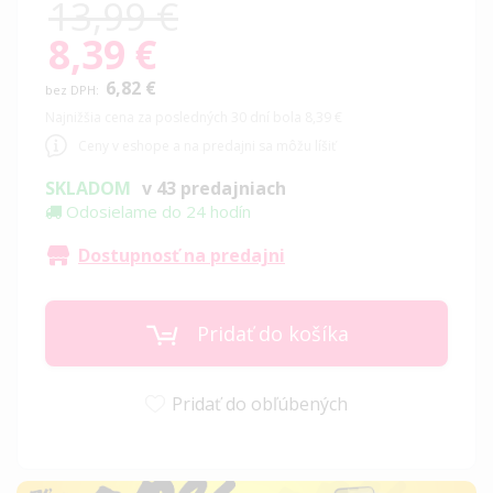
13,99 €
8,39 €
Special
Price
6,82 €
Najnižšia cena za posledných 30 dní bola 8,39 €
Ceny v eshope a na predajni sa môžu líšiť
SKLADOM
v 43 predajniach
Odosielame do 24 hodín
Dostupnosť na predajni
Pridať do košíka
Pridať do obľúbených