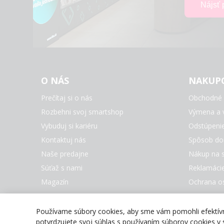
O NÁS
NAKUP
Prečítaj si o nás
Obchodné 
Rozbehni svoj smartshop
Výmena a v
Vybuduj si kariéru
Odstúpeni
Kontaktuj nás
Spôsob do
Naše predajne
Nákup na s
Súťaž s nami
Reklamáci
Magazín
Ochrana o
Nastaveni
Všetky zna
Používame súbory cookies, aby sme vám pomohli efektívne
potvrdzujete svoj súhlas s používaním súborov cookies v s