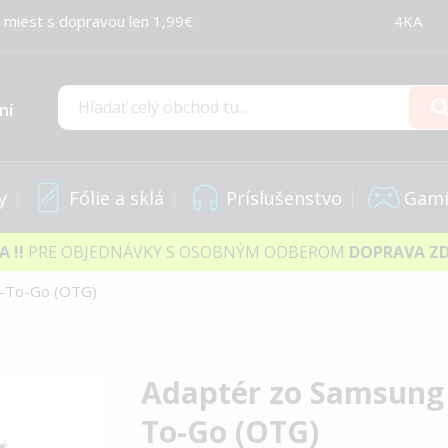
 miest s dopravou len 1,99€
4KA
ní
Hľadať
y
Fólie a sklá
Príslušenstvo
Gami
IA
!!
PRE OBJEDNÁVKY S OSOBNÝM ODBEROM
DOPRAVA Z
n-To-Go (OTG)
Adaptér zo Samsung
To-Go (OTG)