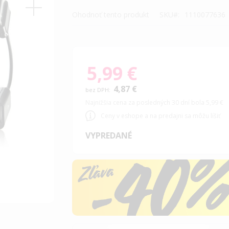
Ohodnoť tento produkt
SKU
1110077636
5,99 €
4,87 €
Najnižšia cena za posledných 30 dní bola 5,99 €
Ceny v eshope a na predajni sa môžu líšiť
VYPREDANÉ