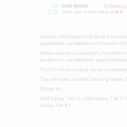
SOM SMART
Prihlásiť 
Získaj späť na ďalší nákup:
0,06 €
Adaptér umožňujúci pripojenie k zariad
akýmkoľvek zariadením s rozhraním USB
Vďaka adaptéru vybaveného hostiteľom U
periférnymi zariadeniami, napríklad kl
Pozor! Funkcia funguje iba na zariadeni
Typ prechodu: hostiteľ Samsung Galaxy 
Pasuje do:
SAM Galaxy Tab.10 / SAM Galaxy Tab 2 / 
Galaxy Tab 8.9