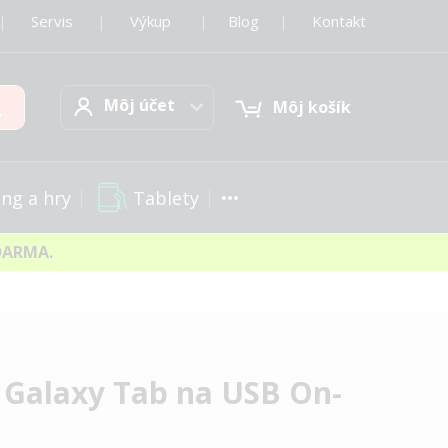
|
Servis
|
Výkup
|
Blog
|
Kontakt
Môj účet
Hľadať
Môj účet
Môj košík
Tablety
ng a hry
DARMA.
 Galaxy Tab na USB On-