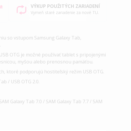
sa
VÝKUP POUŽITÝCH ZARIADENÍ
Vymeň staré zariadenie za nové TU.
eniu so vstupom Samsung Galaxy Tab,
.
SB OTG je možné používať tablet s pripojenými
ávesnicou, myšou alebo prenosnou pamäťou.
ach, ktoré podporujú hostiteľský režim USB OTG.
Tab / USB OTG 2.0.
SAM Galaxy Tab 7.0 / SAM Galaxy Tab 7.7 / SAM