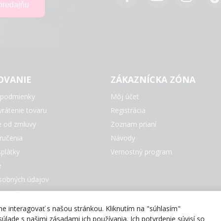
OVANIE
ZÁKAZNÍCKA ZÓNA
podmienky
Môj účet
rátenie tovaru
Registrácia
e od zmluvy
Zoznam prianí
ručenia
Návody
plátky
Vernostný program
e
sobných údajov
e Cookies
čky
 interagovať s našou stránkou. Kliknutím na "súhlasím"
úlade s našimi zásadami ich používania. Ich potvrdenie súvisí so