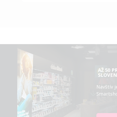
AŽ 50 P
SLOVEN
Navštív j
Smartsh