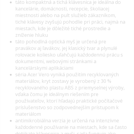
táto kompaktná a tichá klávesnica je ideálna do
kancelárie, domácnosti, recepcie, školiacej
miestnosti alebo na pult služieb zákazníkom,
tiché klávesy zvyšujú pohodlie pri práci, najmä na
miestach, kde je dôležité tiché prostredie a
zníženie hluku
táto pohodlná optická myš je určená pre
pravákov aj ľavákov, jej klasický tvar a plynulé
rolovacie koliesko uľahčujú každodennú prácu s
dokumentmi, webovými stránkami a
kancelárskymi aplikáciami
séria Acer Vero vyniká použitím recyklovaných
materiálov, kryt zostavy je vyrobený z 30 %
recyklovaného plastu
ABS
z priemyselnej výroby,
vďaka čomu je ideálnym riešením pre
používateľov, ktorí hľadajú praktické počítačové
príslušenstvo so zodpovednejším prístupom k
materiálom
antimikrobiálna verzia je určená na intenzívne
každodenné používanie na miestach, kde sa často
dotýkate klávesnice a myši, sada funguje ako