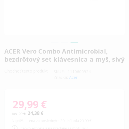
Preskočiť
ACER Vero Combo Antimicrobial,
na
bezdrôtový set klávesnica a myš, sivý
začiatok
galérie
Ohodnoť tento produkt
SKU
1110600924
obrázkov
Značka:
Acer
29,99 €
24,38 €
Najnižšia cena za posledných 30 dní bola 29,99 €
Ceny v eshope a na predajni sa môžu líšiť