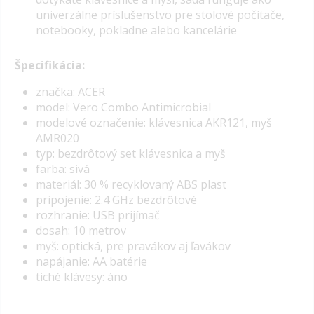
univerzálne príslušenstvo pre stolové počítače,
notebooky, pokladne alebo kancelárie
Špecifikácia:
značka: ACER
model: Vero Combo Antimicrobial
modelové označenie: klávesnica AKR121, myš
AMR020
typ: bezdrôtový set klávesnica a myš
farba: sivá
materiál: 30 % recyklovaný
ABS plast
pripojenie: 2.4 GHz bezdrôtové
rozhranie: USB prijímač
dosah: 10 metrov
myš: optická, pre pravákov aj ľavákov
napájanie: AA batérie
tiché klávesy: áno