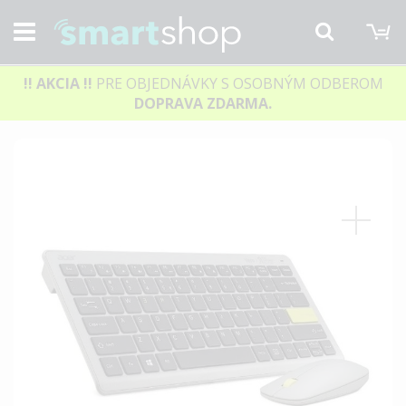
M
Hľadať
!! AKCIA
!!
PRE OBJEDNÁVKY S OSOBNÝM ODBEROM
DOPRAVA ZDARMA.
Preskočiť
na
koniec
galérie
obrázkov