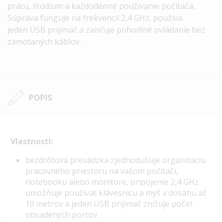
prácu, štúdium a každodenné používanie počítača.
Súprava funguje na frekvencii 2,4 GHz, používa
jeden
USB
prijímač a zaisťuje pohodlné ovládanie bez
zamotaných káblov.
POPIS
Vlastnosti:
bezdrôtová prevádzka
zjednodušuje organizáciu
pracovného priestoru na vašom počítači,
notebooku alebo monitore, pripojenie 2,4 GHz
umožňuje používať klávesnicu a myš v dosahu až
10 metrov a jeden
USB
prijímač znižuje počet
obsadených portov