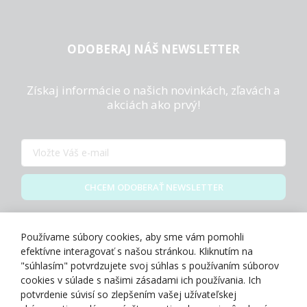
ODOBERAJ NÁŠ NEWSLETTER
Získaj informácie o našich novinkách, zľavách a
akciách ako prvý!
CHCEM ODOBERAŤ NEWSLETTER
Zásady spracovania osobných údajov
Používame súbory cookies, aby sme vám pomohli
efektívne interagovať s našou stránkou. Kliknutím na
"súhlasím" potvrdzujete svoj súhlas s používaním súborov
cookies v súlade s našimi zásadami ich používania. Ich
potvrdenie súvisí so zlepšením vašej užívateľskej
O NÁS