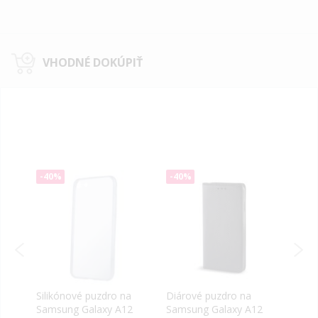
VHODNÉ DOKÚPIŤ
-40%
-40%
-40
a
Silikónové puzdro na
Diárové puzdro na
Diár
2
Samsung Galaxy A12
Samsung Galaxy A12
Magn