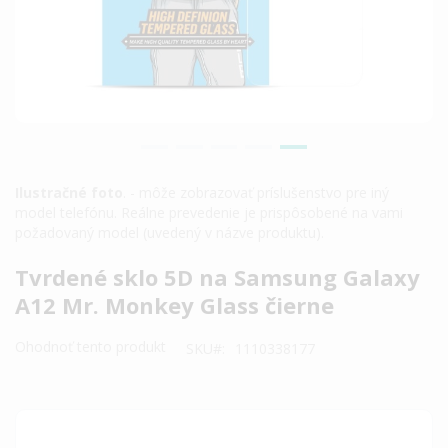
Ilustračné foto
. - môže zobrazovať príslušenstvo pre iný
model telefónu. Reálne prevedenie je prispôsobené na vami
požadovaný model (uvedený v názve produktu).
Preskočiť
Tvrdené sklo 5D na Samsung Galaxy
na
A12 Mr. Monkey Glass čierne
začiatok
galérie
Ohodnoť tento produkt
SKU
1110338177
obrázkov