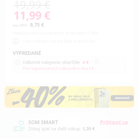
19,99 €
11,99 €
Special
Price
9,75 €
Najnižšia cena za posledných 30 dní bola 11,99 €
Ceny v eshope a na predajni sa môžu líšiť
VYPREDANÉ
Odborné nalepenie skla/fólie
4 €
Pre registrovaných zákazníkov iba
2 €
SOM SMART
Prihlásiť sa
Získaj späť na ďalší nákup:
1,20 €