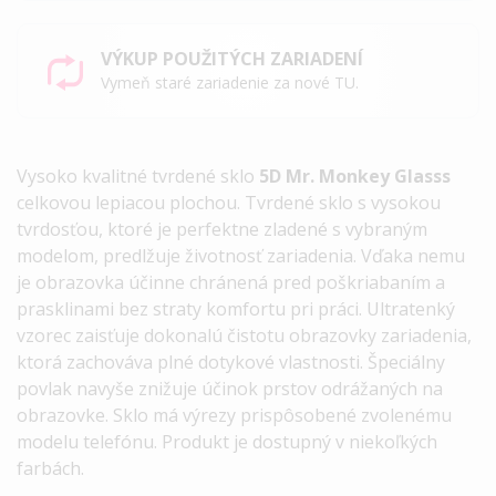
VÝKUP POUŽITÝCH ZARIADENÍ
Vymeň staré zariadenie za nové TU.
Vysoko kvalitné tvrdené sklo
5D Mr. Monkey Glasss
celkovou lepiacou plochou. Tvrdené sklo s vysokou
tvrdosťou, ktoré je perfektne zladené s vybraným
modelom, predlžuje životnosť zariadenia. Vďaka nemu
je obrazovka účinne chránená pred poškriabaním a
prasklinami bez straty komfortu pri práci. Ultratenký
vzorec zaisťuje dokonalú čistotu obrazovky zariadenia,
ktorá zachováva plné dotykové vlastnosti. Špeciálny
povlak navyše znižuje účinok prstov odrážaných na
obrazovke. Sklo má výrezy prispôsobené zvolenému
modelu telefónu. Produkt je dostupný v niekoľkých
farbách.