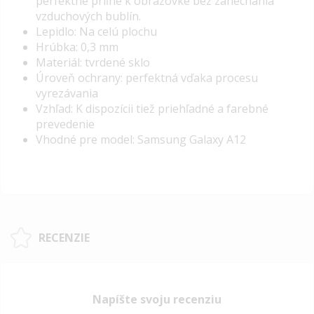
perfektne priľne k obrazovke bez zanechania
vzduchových bublín.
Lepidlo: Na celú plochu
Hrúbka: 0,3 mm
Materiál: tvrdené sklo
Úroveň ochrany: perfektná vďaka procesu
vyrezávania
Vzhľad: K dispozícii tiež priehľadné a farebné
prevedenie
Vhodné pre model: Samsung Galaxy A12
RECENZIE
Napíšte svoju recenziu