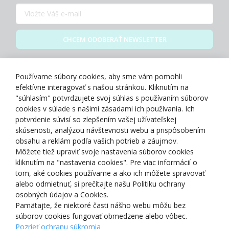
CHCEM ODOBERAŤ NEWSLETTER
Zásady spracovania osobných údajov
Používame súbory cookies, aby sme vám pomohli
efektívne interagovať s našou stránkou. Kliknutím na
"súhlasím" potvrdzujete svoj súhlas s používaním súborov
cookies v súlade s našimi zásadami ich používania. Ich
potvrdenie súvisí so zlepšením vašej užívateľskej
O NÁS
skúsenosti, analýzou návštevnosti webu a prispôsobením
obsahu a reklám podľa vašich potrieb a záujmov.
Môžete tiež upraviť svoje nastavenia súborov cookies
NAKUPOVANIE
kliknutím na "nastavenia cookies". Pre viac informácií o
tom, aké cookies používame a ako ich môžete spravovať
ZÁKAZNÍCKA ZÓNA
alebo odmietnuť, si prečítajte našu Politiku ochrany
osobných údajov a Cookies.
Pamätajte, že niektoré časti nášho webu môžu bez
NAŠE OCENENIA
súborov cookies fungovať obmedzene alebo vôbec.
Pozrieť ochranu súkromia