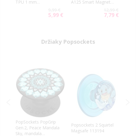
PU
TPU 1 mm
A125 Smart Magnet
Gala
transparentné
čierne
tma
99 €
9,99 €
12,99 €
50 €
5,99 €
7,79 €
ial
Special
Special
e
Price
Price
Držiaky Popsockets
PopSockets PopGrip
Popsockets 2 Squirtel
Pops
Gen.2, Peace Mandala
Magsafe 113194
Eeve
Sky, mandala