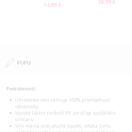
9 €
29,99 €
svetlomodrá
14,99 €
POPIS
Podrobnosti:
Ultratenké sklo zaisťuje 100% priehľadnosť
obrazovky.
Vysoký faktor tvrdosti 9H zaručuje spoľahlivú
ochranu.
Sklo má na celej ploche lepidlo, vďaka čomu