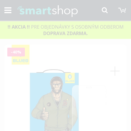
M
Hľadať
!! AKCIA
!!
PRE OBJEDNÁVKY S OSOBNÝM ODBEROM
DOPRAVA ZDARMA.
Preskočiť
-40%
na
koniec
galérie
obrázkov