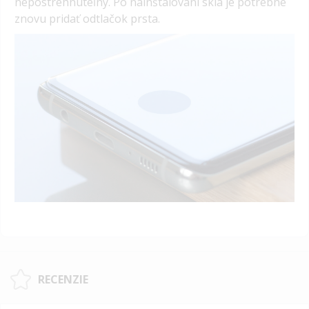
nepostrehnuteľný.
Po nainštalovaní skla je potrebné
znovu pridať odtlačok prsta.
RECENZIE