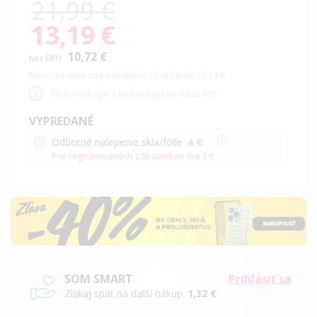
21,99 €
13,19 €
Special
Price
10,72 €
Najnižšia cena za posledných 30 dní bola 13,19 €
Ceny v eshope a na predajni sa môžu líšiť
VYPREDANÉ
Odborné nalepenie skla/fólie
4 €
Pre registrovaných zákazníkov iba
2 €
SOM SMART
Prihlásiť sa
Získaj späť na ďalší nákup:
1,32 €