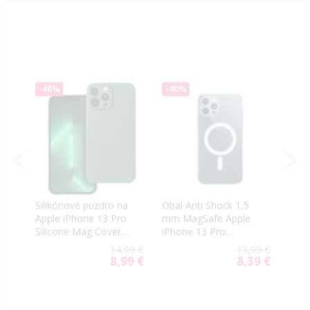
-40%
-40%
-50
Silikónové puzdro na
Obal Anti Shock 1,5
Diár
Apple iPhone 13 Pro
mm MagSafe Apple
Appl
Silicone Mag Cover
iPhone 13 Pro
Smar
zelené
transparentný
99 €
14,99 €
13,99 €
00 €
8,99 €
8,39 €
ial
Special
Special
e
Price
Price