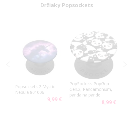
Držiaky Popsockets
p
PopSockets PopGrip
Pops
Popsockets 2 Mystic
Gen.2, Pandamonium,
Vapo
Nebula 801006
c
panda na pande
112
9,99 €
99 €
8,99 €