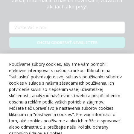
Získaj informácie o našich novinkách, zľavách a
akciách ako prvý!
CHCEM ODOBERAŤ NEWSLETTER
Zásady spracovania osobných údajov
Používame súbory cookies, aby sme vám pomohli
efektívne interagovať s našou stránkou. Kliknutím na
"súhlasím" potvrdzujete svoj súhlas s používaním súborov
cookies v súlade s našimi zásadami ich používania. Ich
potvrdenie súvisí so zlepšením vašej užívateľskej
O NÁS
skúsenosti, analýzou návštevnosti webu a prispôsobením
obsahu a reklám podľa vašich potrieb a záujmov.
Môžete tiež upraviť svoje nastavenia súborov cookies
NAKUPOVANIE
kliknutím na "nastavenia cookies". Pre viac informácií o
tom, aké cookies používame a ako ich môžete spravovať
ZÁKAZNÍCKA ZÓNA
alebo odmietnuť, si prečítajte našu Politiku ochrany
osobných údajov a Cookies.