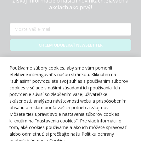
Získaj informácie o našich novinkách, zľavách a
akciách ako prvý!
CHCEM ODOBERAŤ NEWSLETTER
Zásady spracovania osobných údajov
Používame súbory cookies, aby sme vám pomohli
efektívne interagovať s našou stránkou. Kliknutím na
"súhlasím" potvrdzujete svoj súhlas s používaním súborov
cookies v súlade s našimi zásadami ich používania. Ich
potvrdenie súvisí so zlepšením vašej užívateľskej
O NÁS
skúsenosti, analýzou návštevnosti webu a prispôsobením
obsahu a reklám podľa vašich potrieb a záujmov.
Môžete tiež upraviť svoje nastavenia súborov cookies
NAKUPOVANIE
kliknutím na "nastavenia cookies". Pre viac informácií o
tom, aké cookies používame a ako ich môžete spravovať
ZÁKAZNÍCKA ZÓNA
alebo odmietnuť, si prečítajte našu Politiku ochrany
osobných údajov a Cookies.