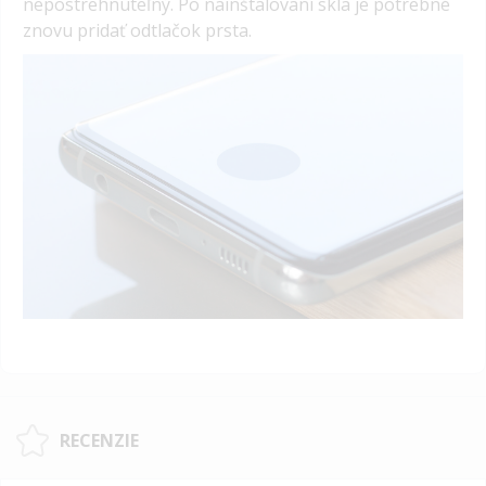
nepostrehnuteľný.
Po nainštalovaní skla je potrebné
znovu pridať odtlačok prsta.
RECENZIE