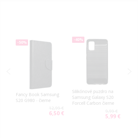
-40%
-40
-50%
a
Silikónové puzdro na
Sili
Fancy Book Samsung
0
Samsung Galaxy S20
Sams
S20 G980 - čierne
Forcell Carbon čierne
G98
12,99 €
ružo
99 €
9,99 €
6,50 €
Special
50 €
5,99 €
ial
Special
Price
e
Price