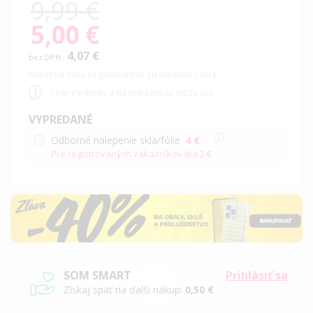
9,99 €
5,00 €
Special
Price
4,07 €
Najnižšia cena za posledných 30 dní bola 5,00 €
Ceny v eshope a na predajni sa môžu líšiť
VYPREDANÉ
Odborné nalepenie skla/fólie
4 €
Pre registrovaných zákazníkov iba
2 €
SOM SMART
Prihlásiť sa
Získaj späť na ďalší nákup:
0,50 €