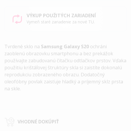
VÝKUP POUŽITÝCH ZARIADENÍ
Vymeň staré zariadenie za nové TU.
Tvrdené sklo na
Samsung Galaxy S20
ochráni
zaoblenú obrazovku smartphonu a bez prekážok
používajte zabudovanú čítačku odtlačkov prstov. Vďaka
použitiu krištáľovej štruktúry skla si zaistíte dokonalú
reprodukciu zobrazeného obrazu. Dodatočný
oleofóbny povlak zaisťuje hladký a príjemný sklz prsta
na skle.
VHODNÉ DOKÚPIŤ