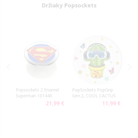
Držiaky Popsockets
t
Popsockets 2 Enamel
PopSockets PopGrip
Pops
Superman 101440
Gen.2, COOL CACTUS
100
9 €
21,99 €
11,99 €