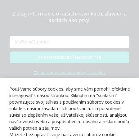
Získaj informácie o našich novinkách, zľavách a
akciách ako prvý!
CHCEM ODOBERAŤ NEWSLETTER
Zásady spracovania osobných údajov
Používame súbory cookies, aby sme vám pomohli efektívne
interagovať s našou stránkou. Kliknutím na "súhlasím"
potvrdzujete svoj súhlas s používaním súborov cookies v
O NÁS
súlade s našimi zásadami ich používania. Ich potvrdenie
súvisí so zlepšením vašej užívateľskej skúsenosti, analýzou
návštevnosti webu a prispôsobením obsahu a reklám podľa
NAKUPOVANIE
vašich potrieb a záujmov.
Môžete tiež upraviť svoje nastavenia súborov cookies