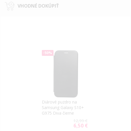
VHODNÉ DOKÚPIŤ
-50%
Diárové puzdro na
Samsung Galaxy S10+
G975 Diva čierne
12,99 €
6,50 €
Special
Price