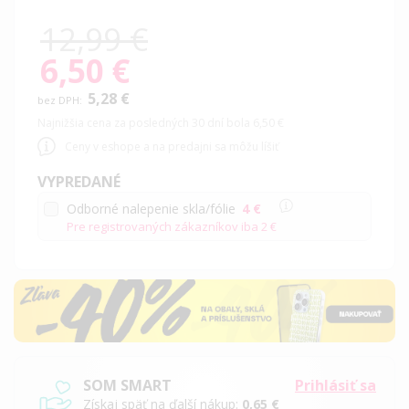
12,99 €
6,50 €
Special
Price
5,28 €
Najnižšia cena za posledných 30 dní bola 6,50 €
Ceny v eshope a na predajni sa môžu líšiť
VYPREDANÉ
Odborné nalepenie skla/fólie
4 €
Pre registrovaných zákazníkov iba
2 €
SOM SMART
Prihlásiť sa
Získaj späť na ďalší nákup:
0,65 €