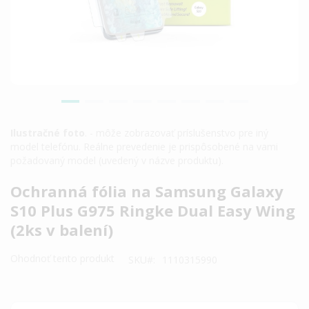
Ilustračné foto
. - môže zobrazovať príslušenstvo pre iný
model telefónu. Reálne prevedenie je prispôsobené na vami
požadovaný model (uvedený v názve produktu).
Preskočiť
Ochranná fólia na Samsung Galaxy
na
S10 Plus G975 Ringke Dual Easy Wing
začiatok
(2ks v balení)
galérie
obrázkov
Ohodnoť tento produkt
SKU
1110315990