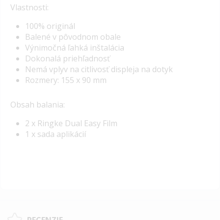
Vlastnosti:
100% originál
Balené v pôvodnom obale
Výnimočná ľahká inštalácia
Dokonalá priehľadnosť
Nemá vplyv na citlivosť displeja na dotyk
Rozmery: 155 x 90 mm
Obsah balania:
2 x Ringke Dual Easy Film
1 x sada aplikácií
RECENZIE