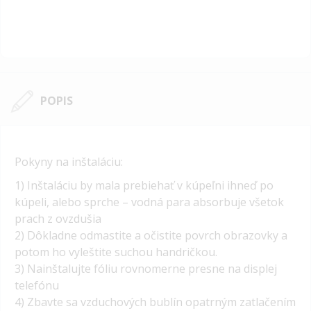
POPIS
Pokyny na inštaláciu:
1) Inštaláciu by mala prebiehať v kúpeľni ihneď po
kúpeli, alebo sprche – vodná para absorbuje všetok
prach z ovzdušia
2) Dôkladne odmastite a očistite povrch obrazovky a
potom ho vyleštite suchou handričkou.
3) Nainštalujte fóliu rovnomerne presne na displej
telefónu
4) Zbavte sa vzduchových bublín opatrným zatlačením