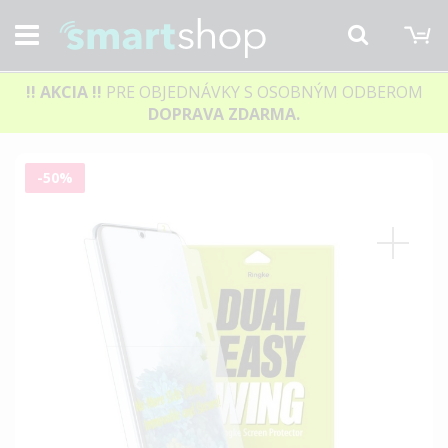
M
Hľadať
!! AKCIA
!!
PRE OBJEDNÁVKY S OSOBNÝM ODBEROM
DOPRAVA ZDARMA.
Preskočiť
-50%
na
koniec
galérie
obrázkov