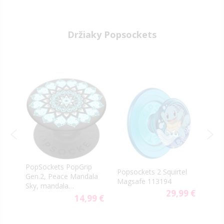
Držiaky Popsockets
PopSockets PopGrip
Popsockets 2 Squirtel
Pops
Gen.2, Peace Mandala
Magsafe 113194
Eeve
Sky, mandala
9 €
29,99 €
svetlomodrá
14,99 €