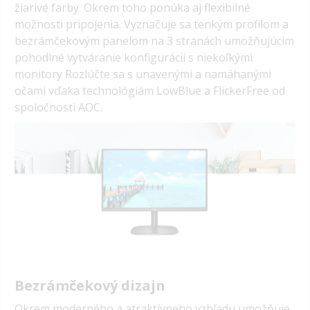
žiarivé farby. Okrem toho ponúka aj flexibilné
možnosti pripojenia. Vyznačuje sa tenkým profilom a
bezrámčekovým panelom na 3 stranách umožňujúcim
pohodlné vytváranie konfigurácií s niekoľkými
monitory Rozlúčte sa s unavenými a namáhanými
očami vďaka technológiám LowBlue a FlickerFree od
spoločnosti AOC.
Bezrámčekový dizajn
Okrem moderného a atraktívneho vzhľadu umožňuje