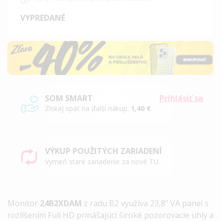
VYPREDANÉ
SOM SMART
Prihlásiť sa
Získaj späť na ďalší nákup:
1,40 €
VÝKUP POUŽITÝCH ZARIADENÍ
Vymeň staré zariadenie za nové TU.
Monitor
24B2XDAM
z radu B2 využíva 23,8" VA panel s
rozlíšením Full HD prinášajúci široké pozorovacie uhly a