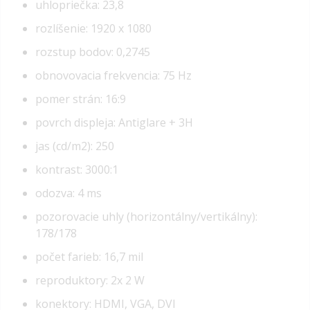
uhlopriečka: 23,8
rozlíšenie: 1920 x 1080
rozstup bodov: 0,2745
obnovovacia frekvencia: 75 Hz
pomer strán: 16:9
povrch displeja: Antiglare + 3H
jas (cd/m2): 250
kontrast: 3000:1
odozva: 4 ms
pozorovacie uhly (horizontálny/vertikálny):
178/178
počet farieb: 16,7 mil
reproduktory: 2x 2 W
konektory: HDMI, VGA, DVI