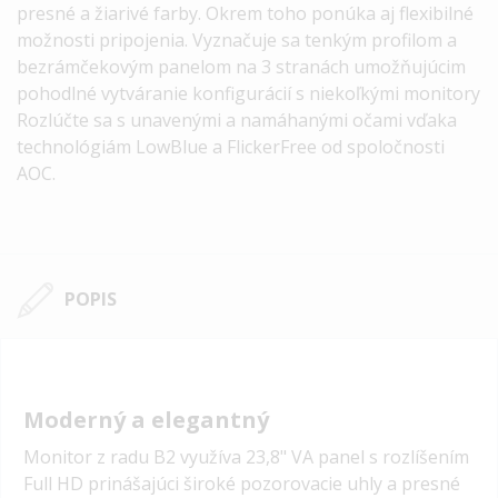
presné a žiarivé farby. Okrem toho ponúka aj flexibilné
možnosti pripojenia. Vyznačuje sa tenkým profilom a
bezrámčekovým panelom na 3 stranách umožňujúcim
pohodlné vytváranie konfigurácií s niekoľkými monitory
Rozlúčte sa s unavenými a namáhanými očami vďaka
technológiám LowBlue a FlickerFree od spoločnosti
AOC.
POPIS
Moderný a elegantný
Monitor z radu B2 využíva 23,8" VA panel s rozlíšením
Full HD prinášajúci široké pozorovacie uhly a presné