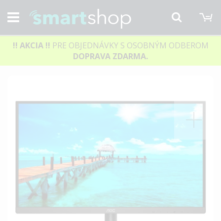
M
Hľadať
!! AKCIA
!!
PRE OBJEDNÁVKY S OSOBNÝM ODBEROM
DOPRAVA ZDARMA.
Preskočiť
na
koniec
galérie
obrázkov