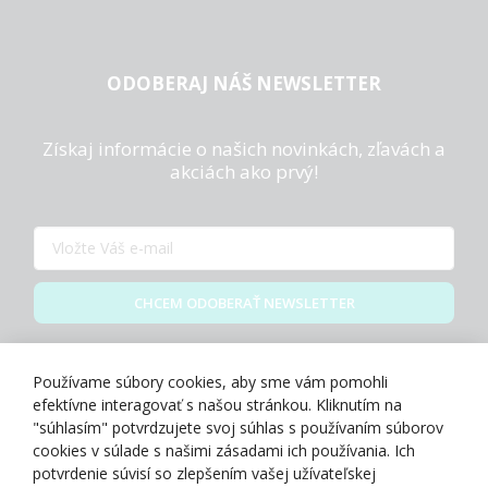
ODOBERAJ NÁŠ NEWSLETTER
Získaj informácie o našich novinkách, zľavách a
akciách ako prvý!
CHCEM ODOBERAŤ NEWSLETTER
Zásady spracovania osobných údajov
Používame súbory cookies, aby sme vám pomohli
efektívne interagovať s našou stránkou. Kliknutím na
"súhlasím" potvrdzujete svoj súhlas s používaním súborov
cookies v súlade s našimi zásadami ich používania. Ich
potvrdenie súvisí so zlepšením vašej užívateľskej
O NÁS