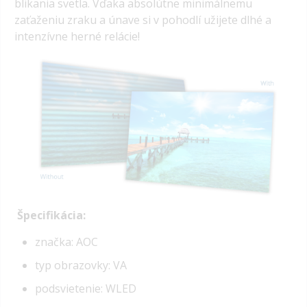
blikania svetla. Vďaka absolútne minimálnemu
zaťaženiu zraku a únave si v pohodlí užijete dlhé a
intenzívne herné relácie!
Špecifikácia:
značka: AOC
typ obrazovky: VA
podsvietenie: WLED