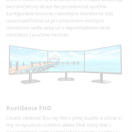
bezrámčekový dizajn bezproblémové využitie
konfigurácie tvorenej niekoľkými monitormi. Váš
ukazovateľ/okná sa pri umiestnení mnohých
monitorov vedľa seba už v neprehľadnom okolí
rámčekov zaručene nestratí.
Rozlíšenie FHD
Chcete sledovať Blu-ray film v plnej kvalite a užívať si
hry vo vysokom rozlíšení alebo čítať ostrý text v