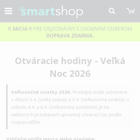
M
Hľadať
!! AKCIA
!!
PRE OBJEDNÁVKY S OSOBNÝM ODBEROM
DOPRAVA ZDARMA.
Otváracie hodiny - Veľká
Noc 2026
Veľkonočné sviatky 2026:
Predajne budú zatvorené
v dňoch 3.4. (Veľký piatok) a 5.4. (Veľkonočná nedeľa). V
sobotu 4.4. a 6.4. (Veľkonočný pondelok) je na
niektorých predajniach upravený otvárací čas podľa
rozpisu nižšie.
Vyhľadaj podľa mesta alebo predajne: