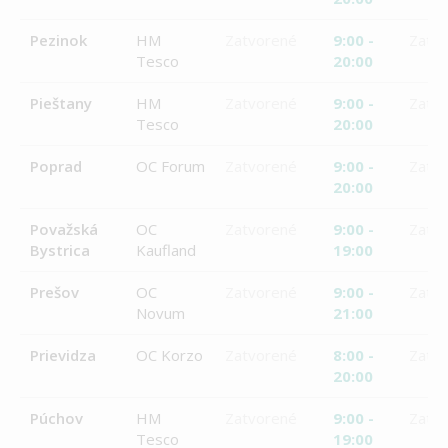
Pezinok
HM
Zatvorené
9:00 -
Zatv
Tesco
20:00
Pieštany
HM
Zatvorené
9:00 -
Zatv
Tesco
20:00
Poprad
OC Forum
Zatvorené
9:00 -
Zatv
20:00
Považská
OC
Zatvorené
9:00 -
Zatv
Bystrica
Kaufland
19:00
Prešov
OC
Zatvorené
9:00 -
Zatv
Novum
21:00
Prievidza
OC Korzo
Zatvorené
8:00 -
Zatv
20:00
Púchov
HM
Zatvorené
9:00 -
Zatv
Tesco
19:00