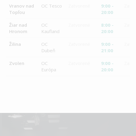
Vranov nad
OC Tesco
Zatvorené
9:00 -
Zatv
Topľou
20:00
Žiar nad
OC
Zatvorené
8:00 -
Zatv
Hronom
Kaufland
20:00
Žilina
OC
Zatvorené
9:00 -
Zatv
Dubeň
21:00
Zvolen
OC
Zatvorené
9:00 -
Zatv
Európa
20:00