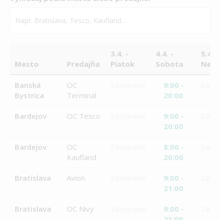
3.4. -
4.4. -
5.4. -
Mesto
Predajňa
Piatok
Sobota
Nede
Banská
OC
Zatvorené
9:00 -
Zatv
Bystrica
Terminal
20:00
Bardejov
OC Tesco
Zatvorené
9:00 -
Zatv
20:00
Bardejov
OC
Zatvorené
8:00 -
Zatv
Kaufland
20:00
Bratislava
Avion
Zatvorené
9:00 -
Zatv
21:00
Bratislava
OC Nivy
Zatvorené
9:00 -
Zatv
21:00