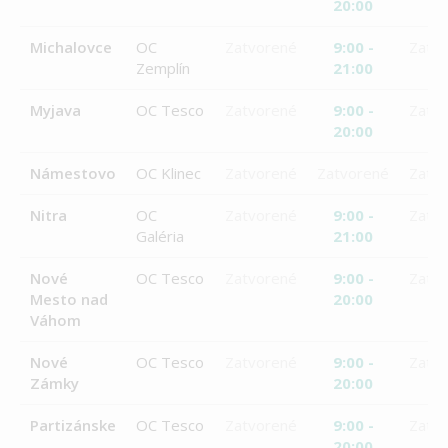
20:00
Michalovce
OC
Zatvorené
9:00 -
Zatv
Zemplín
21:00
Myjava
OC Tesco
Zatvorené
9:00 -
Zatv
20:00
Námestovo
OC Klinec
Zatvorené
Zatvorené
Zatv
Nitra
OC
Zatvorené
9:00 -
Zatv
Galéria
21:00
Nové
OC Tesco
Zatvorené
9:00 -
Zatv
Mesto nad
20:00
Váhom
Nové
OC Tesco
Zatvorené
9:00 -
Zatv
Zámky
20:00
Partizánske
OC Tesco
Zatvorené
9:00 -
Zatv
20:00