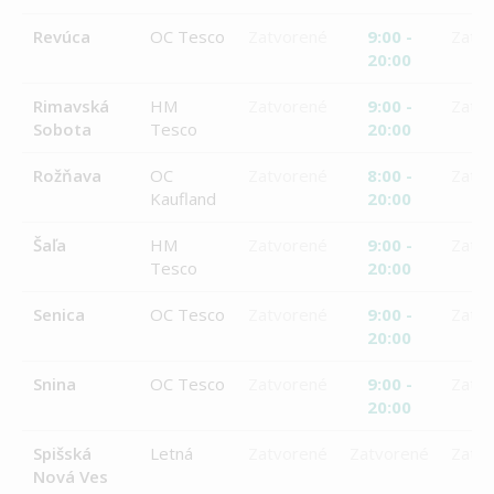
Revúca
OC Tesco
Zatvorené
9:00 -
Zatv
20:00
Rimavská
HM
Zatvorené
9:00 -
Zatv
Sobota
Tesco
20:00
Rožňava
OC
Zatvorené
8:00 -
Zatv
Kaufland
20:00
Šaľa
HM
Zatvorené
9:00 -
Zatv
Tesco
20:00
Senica
OC Tesco
Zatvorené
9:00 -
Zatv
20:00
Snina
OC Tesco
Zatvorené
9:00 -
Zatv
20:00
Spišská
Letná
Zatvorené
Zatvorené
Zatv
Nová Ves