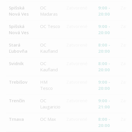
Spišská
OC
Zatvorené
9:00 -
Zatv
Nová Ves
Madaras
20:00
Spišská
OC Tesco
Zatvorené
9:00 -
Zatv
Nová Ves
20:00
Stará
OC
Zatvorené
8:00 -
Zatv
Ľubovňa
Kaufland
20:00
Svidník
OC
Zatvorené
8:00 -
Zatv
Kaufland
20:00
Trebišov
HM
Zatvorené
9:00 -
Zatv
Tesco
20:00
Trenčín
OC
Zatvorené
9:00 -
Zatv
Laugaricio
21:00
Trnava
OC Max
Zatvorené
8:00 -
Zatv
20:00