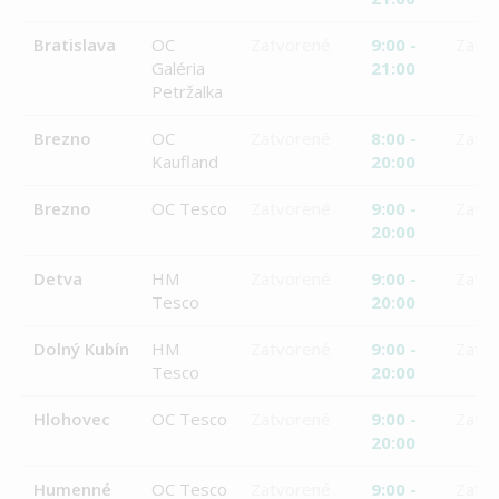
Bratislava
OC
Zatvorené
9:00 -
Zatv
Galéria
21:00
Petržalka
Brezno
OC
Zatvorené
8:00 -
Zatv
Kaufland
20:00
Brezno
OC Tesco
Zatvorené
9:00 -
Zatv
20:00
Detva
HM
Zatvorené
9:00 -
Zatv
Tesco
20:00
Dolný Kubín
HM
Zatvorené
9:00 -
Zatv
Tesco
20:00
Hlohovec
OC Tesco
Zatvorené
9:00 -
Zatv
20:00
Humenné
OC Tesco
Zatvorené
9:00 -
Zatv