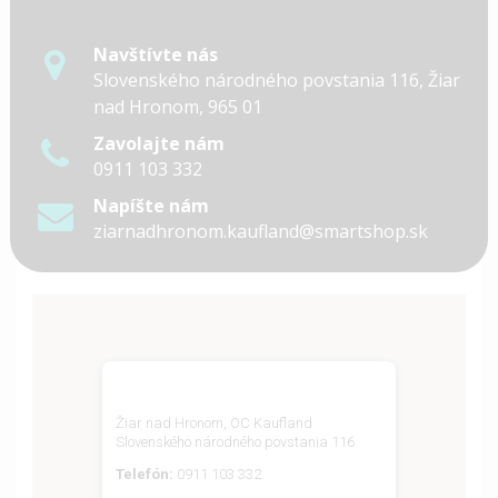
Navštívte nás
Slovenského národného povstania 116, Žiar
nad Hronom, 965 01
Zavolajte nám
0911 103 332
Napíšte nám
ziarnadhronom.kaufland@smartshop.sk
Žiar nad Hronom, OC Kaufland
Slovenského národného povstania 116
Telefón:
0911 103 332