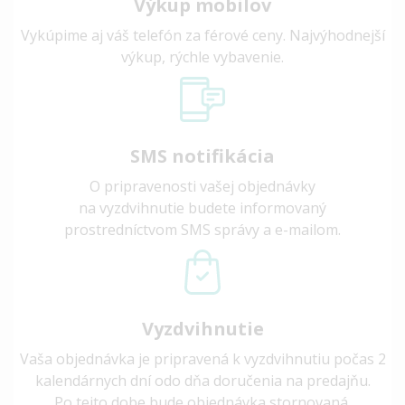
Výkup mobilov
Vykúpime aj váš telefón za férové ceny. Najvýhodnejší
výkup, rýchle vybavenie.
SMS notifikácia
O pripravenosti vašej objednávky
na vyzdvihnutie budete informovaný
prostredníctvom SMS správy a e-mailom.
Vyzdvihnutie
Vaša objednávka je pripravená k vyzdvihnutiu počas 2
kalendárnych dní odo dňa doručenia na predajňu.
Po tejto dobe bude objednávka stornovaná.