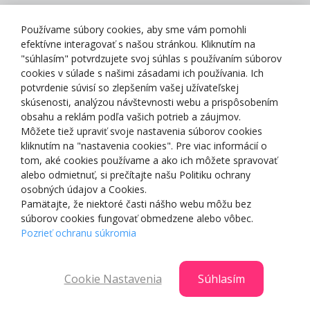
Zásady spracovania osobných údajov
Používame súbory cookies, aby sme vám pomohli
efektívne interagovať s našou stránkou. Kliknutím na
"súhlasím" potvrdzujete svoj súhlas s používaním súborov
cookies v súlade s našimi zásadami ich používania. Ich
potvrdenie súvisí so zlepšením vašej užívateľskej
O NÁS
skúsenosti, analýzou návštevnosti webu a prispôsobením
obsahu a reklám podľa vašich potrieb a záujmov.
Môžete tiež upraviť svoje nastavenia súborov cookies
NAKUPOVANIE
kliknutím na "nastavenia cookies". Pre viac informácií o
tom, aké cookies používame a ako ich môžete spravovať
ZÁKAZNÍCKA ZÓNA
alebo odmietnuť, si prečítajte našu Politiku ochrany
osobných údajov a Cookies.
Pamätajte, že niektoré časti nášho webu môžu bez
NAŠE OCENENIA
súborov cookies fungovať obmedzene alebo vôbec.
Pozrieť ochranu súkromia
Cookie Nastavenia
Súhlasím
© 2025 Smartshop