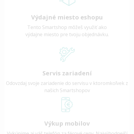
Výdajné miesto eshopu
Tento Smartshop môžeš využiť ako
výdajne miesto pre tvoju objednávku.
Servis zariadení
Odovzdaj svoje zariadenie do servisu v ktoromkoľvek z
našich Smartshopov
Výkup mobilov
Vykúpime aj váš telefón za férové ceny. Najvýhodnejší