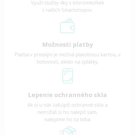
Využi služby 4ky v ktoromkoľvek
z našich Smartshopov.
Možnosti platby
Platba v predajni je možná platobnou kartou, v
hotovosti, alebo na splátky.
Lepenie ochranného skla
Ak si u nás zakúpiš ochranné sklo a
netrúfaš si ho nalepiť sám,
nalepíme ho za teba.