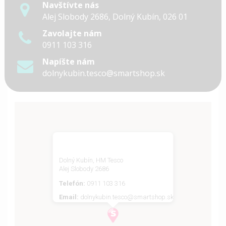
Navštívte nás
Alej Slobody 2686, Dolný Kubín, 026 01
Zavolajte nám
0911 103 316
Napíšte nám
dolnykubin.tesco@smartshop.sk
Dolný Kubín, HM Tesco
Alej Slobody 2686
Telefón:
0911 103 316
Email:
dolnykubin.tesco@smartshop.sk