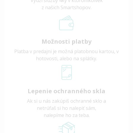
Využi služby 4ky v ktoromkoľvek
z našich Smartshopov.
Možnosti platby
Platba v predajni je možná platobnou kartou, v
hotovosti, alebo na splátky.
Lepenie ochranného skla
Ak si u nás zakúpiš ochranné sklo a
netrúfaš si ho nalepiť sám,
nalepíme ho za teba.