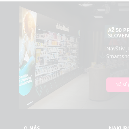
AŽ 50 P
SLOVEN
Navštív j
Smartsh
O NÁS
NAKUP