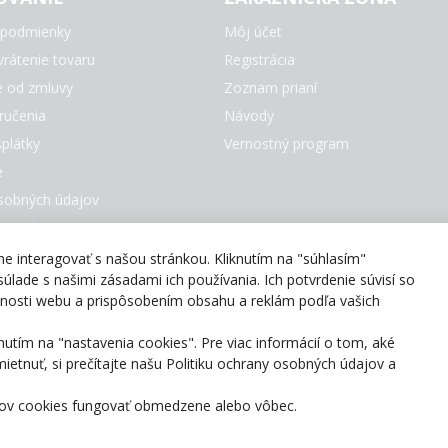
podmienky
Môj účet
rátenie tovaru
Registrácia
e od zmluvy
Zoznam prianí
ručenia
Návody
plátky
Vernostný program
e
sobných údajov
e Cookies
čky
 interagovať s našou stránkou. Kliknutím na "súhlasím"
úlade s našimi zásadami ich používania. Ich potvrdenie súvisí so
evnosti webu a prispôsobením obsahu a reklám podľa vašich
nutím na "nastavenia cookies". Pre viac informácií o tom, aké
tnuť, si prečítajte našu Politiku ochrany osobných údajov a
rov cookies fungovať obmedzene alebo vôbec.
© 2025 Smartshop