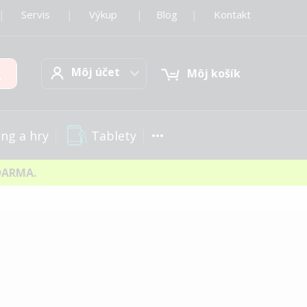
|
Servis
|
Výkup
|
Blog
|
Kontakt
Môj účet
Hľadať
Môj účet
Môj košík
Tablety
ng a hry
DARMA.