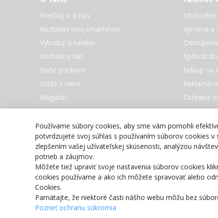
Prečítaj si o nás
Obchodné 
Rozbehni svoj smartshop
Výmena a v
Vybuduj si kariéru
Odstúpeni
Kontaktuj nás
Spôsob do
Naše predajne
Nákup na s
Súťaž s nami
Reklamáci
Magazín
Ochrana o
Nastaveni
Všetky zna
Používame súbory cookies, aby sme vám pomohli efektívne
potvrdzujete svoj súhlas s používaním súborov cookies v s
zlepšením vašej užívateľskej skúsenosti, analýzou návšt
potrieb a záujmov.
Môžete tiež upraviť svoje nastavenia súborov cookies klik
cookies používame a ako ich môžete spravovať alebo odmie
Cookies.
Pamätajte, že niektoré časti nášho webu môžu bez súbo
Pozrieť ochranu súkromia