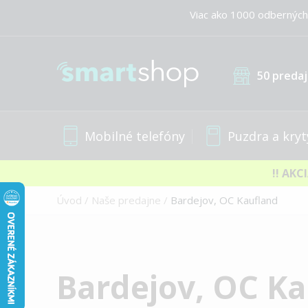
Viac ako 1000 odberných
50 predaj
Mobilné telefóny
Puzdra a kryt
!! AKC
Úvod
Naše predajne
Bardejov, OC Kaufland
Bardejov, OC Ka