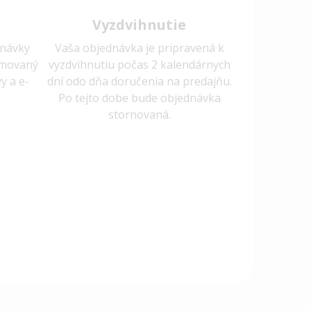
Vyzdvihnutie
dnávky
Vaša objednávka je pripravená k
rmovaný
vyzdvihnutiu počas 2 kalendárnych
y a e-
dní odo dňa doručenia na predajňu.
Po tejto dobe bude objednávka
stornovaná.