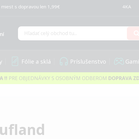
 miest s dopravou len 1,99€
4KA
ní
Hľadať
y
Fólie a sklá
Príslušenstvo
Gami
IA
!!
PRE OBJEDNÁVKY S OSOBNÝM ODBEROM
DOPRAVA Z
ufland