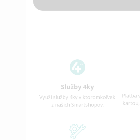
Služby 4ky
Platba 
Využi služby 4ky v ktoromkoľvek
kartou,
z našich Smartshopov.