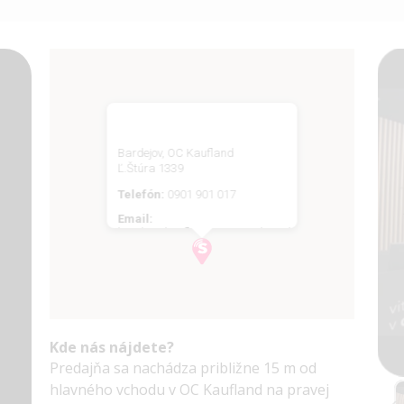
Bardejov, OC Kaufland
Ľ.Štúra 1339
Telefón:
0901 901 017
Email:
bardejov.kaufland@smartshop.sk
Kde nás nájdete?
Predajňa sa nachádza približne 15 m od
hlavného vchodu v OC Kaufland na pravej