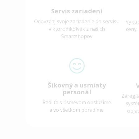
Servis zariadení
Odovzdaj svoje zariadenie do servisu
Vykúp
v ktoromkoľvek z našich
ceny.
Smartshopov
Šikovný a usmiaty
personál
Zaregis
Radi ťa s úsmevom obslúžime
systé
a vo všetkom poradíme.
obja