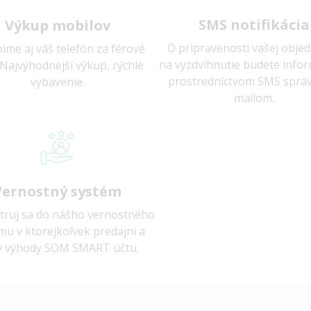
SMS notifikácia
Výkup mobilov
O pripravenosti vašej obje
ime aj váš telefón za férové
na vyzdvihnutie budete info
 Najvýhodnejší výkup, rýchle
prostredníctvom SMS správ
vybavenie.
mailom.
Vernostný systém
truj sa do nášho vernostného
mu v ktorejkoľvek predajni a
v výhody SOM SMART účtu.